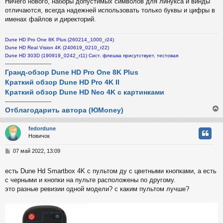
Ничего нового, наборы допустимых символов для линукса и винды
б
отличаются, всегда надежней использовать только буквы и цифры в
к
щ
е
именах файлов и директорий.
н
и
ч
Dune HD Pro One 8K Plus (260214_1000_r24)
е
Dune HD Real Vision 4K (240619_0210_r22)
Dune HD 303D (190919_0242_r11) Сист. флешка присутствует, тестовая
у
-------------------------------
Гранд-обзор Dune HD Pro One 8K Plus
Краткий обзор Dune HD Pro 4K II
Краткий обзор Dune HD Neo 4K с картинками
-------------------------------
Отблагодарить автора (ЮMoney)
fedordune
Новичок
у
т
С
07 май 2022, 13:09
ь
о
с
о
есть Dune Hd Smartbox 4K с пультом ду с цветными кнопками, а есть
б
с черными и кнопки на пульте расположены по другому.
к
щ
е
это разные ревизии одной модели? с каким пультом лучше?
н
и
ч
е