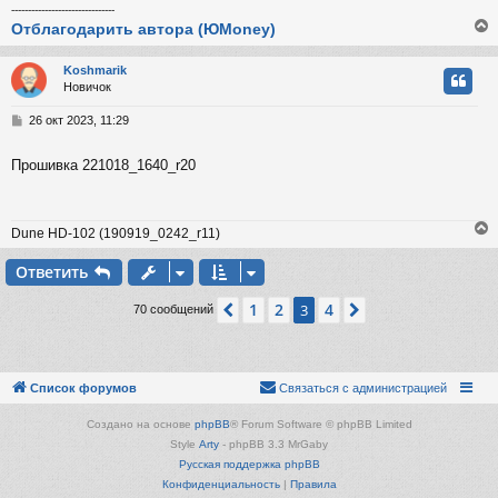
-------------------------------
Отблагодарить автора (ЮMoney)
Koshmarik
Новичок
у
т
С
26 окт 2023, 11:29
ь
о
с
о
Прошивка 221018_1640_r20
б
к
щ
е
н
Dune HD-102 (190919_0242_r11)
и
ч
е
Ответить
у
у
1
2
4
Пред.
3
След.
70 сообщений
т
ь
с
к
Список форумов
Связаться с администрацией
Создано на основе
phpBB
® Forum Software © phpBB Limited
ч
Style
Arty
- phpBB 3.3 MrGaby
Русская поддержка phpBB
Конфиденциальность
|
Правила
у