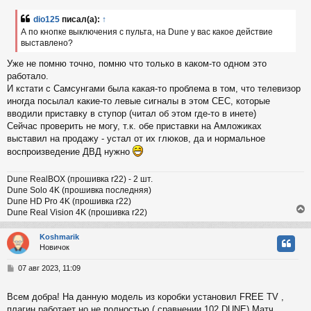
с
о
б
dio125
писал(а):
↑
к
щ
А по кнопке выключения с пульта, на Dune у вас какое действие
е
выставлено?
н
и
ч
Уже не помню точно, помню что только в каком-то одном это
е
работало.
И кстати с Самсунгами была какая-то проблема в том, что телевизор
у
иногда посылал какие-то левые сигналы в этом СЕС, которые
вводили приставку в ступор (читал об этом где-то в инете)
Сейчас проверить не могу, т.к. обе приставки на Амложиках
выставил на продажу - устал от их глюков, да и нормальное
воспроизведение ДВД нужно
Dune RealBOX (прошивка r22) - 2 шт.
Dune Solo 4K (прошивка последняя)
Dune HD Pro 4K (прошивка r22)
Dune Real Vision 4K (прошивка r22)
Koshmarik
Новичок
у
т
С
07 авг 2023, 11:09
ь
о
с
о
Всем добра! На данную модель из коробки установил FREE TV ,
б
плагин работает но не полностью ( сравнении 102 DUNE) Матч
к
щ