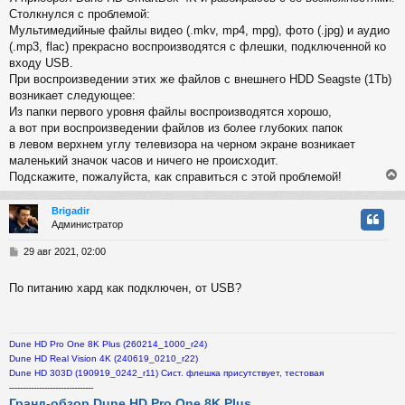
е
Столкнулся с проблемой:
н
Мультимедийные файлы видео (.mkv, mp4, mpg), фото (.jpg) и аудио
и
(.mp3, flac) прекрасно воспроизводятся с флешки, подключенной ко
е
входу USB.
При воспроизведении этих же файлов с внешнего HDD Seagste (1Tb)
возникает следующее:
Из папки первого уровня файлы воспроизводятся хорошо,
а вот при воспроизведении файлов из более глубоких папок
в левом верхнем углу телевизора на черном экране возникает
маленький значок часов и ничего не происходит.
Подскажите, пожалуйста, как справиться с этой проблемой!
Brigadir
Администратор
у
т
С
29 авг 2021, 02:00
ь
о
с
о
По питанию хард как подключен, от USB?
б
к
щ
е
н
Dune HD Pro One 8K Plus (260214_1000_r24)
и
ч
Dune HD Real Vision 4K (240619_0210_r22)
е
Dune HD 303D (190919_0242_r11) Сист. флешка присутствует, тестовая
-------------------------------
у
Гранд-обзор Dune HD Pro One 8K Plus