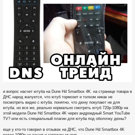
у
и вопрос насчет ютуба на Dune Hd Smartbox 4K. на странице товара в
ДНС народ жалуется, что ютуб тормозит и толком никак не
посмотреть видео с ютуба. понятно, что дюну покупают не для
ютуба. но все же, реально нормально смотреть ютуб 720p-1080p на
этой модели Dune Hd Smartbox 4K через андроидный Smart YouTube
TV? или есть специальный плагин для ютуба под оболочку дюны?
еще у кто-то говорил в отзывах на ДНС, что Dune Hd Smartbox 4K
видео 1080p не тащит и картинку мылит.