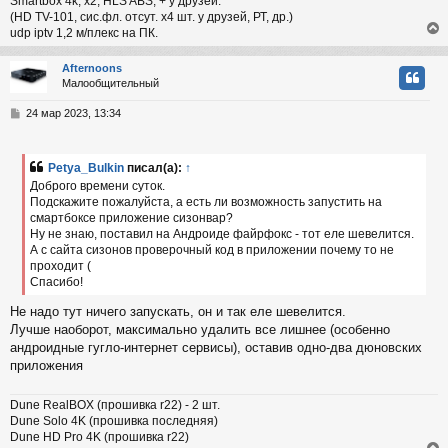
Smartbox 4k, x2, HLS ABS, + у друзей.
(HD TV-101, сис.фл. отсут. x4 шт. у друзей, РТ, др.)
udp iptv 1,2 м/плекс на ПК.
Afternoons
Малообщительный
у
т
С
24 мар 2023, 13:34
ь
о
с
о
б
Petya_Bulkin
писал(а):
↑
к
щ
Доброго времени суток.
е
Подскажите пожалуйста, а есть ли возможность запустить на
н
смартбоксе приложение сизонвар?
и
ч
е
Ну не знаю, поставил на Андроиде файрфокс - тот еле шевелится.
А с сайта сизонов проверочный код в приложении почему то не
проходит (
у
Спасибо!
Не надо тут ничего запускать, он и так еле шевелится.
Лучше наоборот, максимально удалить все лишнее (особенно
андроидные гугло-интернет сервисы), оставив одно-два дюновских
приложения
Dune RealBOX (прошивка r22) - 2 шт.
Dune Solo 4K (прошивка последняя)
Dune HD Pro 4K (прошивка r22)