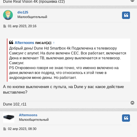
Dune Real Vision 4K (прошивка r22)
dio125
Малообщительный
у
т
С
01 апр 2023, 20:16
ь
о
с
о
б
Afternoons
писал(а):
↑
к
щ
Добрый день! Dune Hd Smartbox 4k Подключена к телевизору
е
Самсунг с anynet. На dune включен CEC. Все работает, включается
н
Дюна и включает ТВ, выключаю дюну выключается и телевизор.
и
ч
е
Самсунг.
PS Откровенно говоря не знаю точно, что именно включено на
дюне,включил все подряд, что относилось к этой теме в
у
андроидном меню дюны. Но работает.
А по кнопке выключения с пульта, на Dune у вас какое действие
выставлено?
Dune 102, r11
Afternoons
Малообщительный
у
т
С
02 апр 2023, 08:30
ь
о