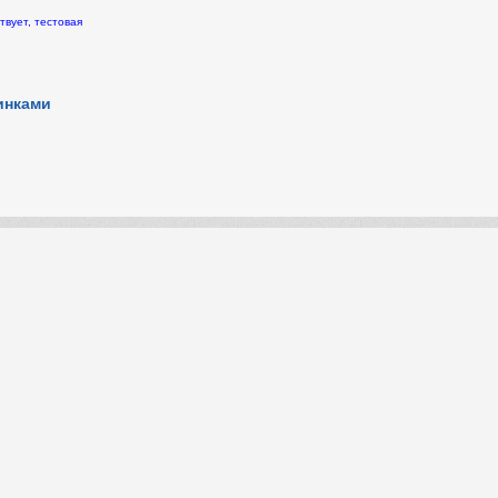
твует, тестовая
инками