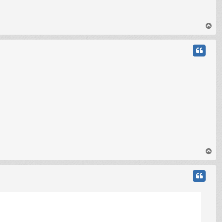
В
е
р
н
у
т
ь
с
я
к
н
а
ч
а
л
у
В
е
р
н
у
т
ь
с
я