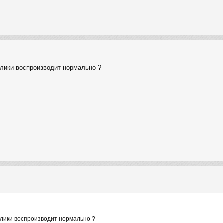
олики воспроизводит нормально ?
олики воспроизводит нормально ?