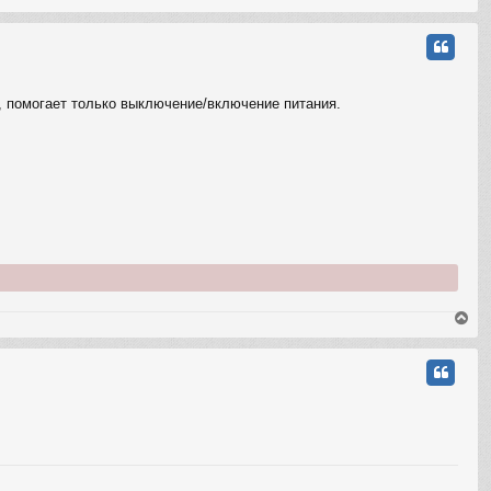
е
р
н
у
т
ь
, помогает только выключение/включение питания.
с
я
к
н
а
ч
а
л
у
В
е
р
н
у
т
ь
с
я
к