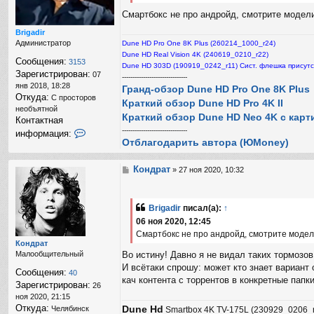
и
е
Смартбокс не про андройд, смотрите модели
Brigadir
Администратор
Dune HD Pro One 8K Plus (260214_1000_r24)
Dune HD Real Vision 4K (240619_0210_r22)
Сообщения:
3153
Dune HD 303D (190919_0242_r11) Сист. флешка присутс
Зарегистрирован:
07
-------------------------------
янв 2018, 18:28
Гранд-обзор Dune HD Pro One 8K Plus
Откуда:
С просторов
Краткий обзор Dune HD Pro 4K II
необъятной
Краткий обзор Dune HD Neo 4K с карт
Контактная
-------------------------------
К
информация:
Отблагодарить автора (ЮMoney)
о
н
т
Кондрат
С
»
27 ноя 2020, 10:32
а
о
к
о
т
б
н
Brigadir
писал(а):
↑
щ
а
06 ноя 2020, 12:45
е
я
н
Смартбокс не про андройд, смотрите модел
и
и
Кондрат
н
е
Малообщительный
Во истину! Давно я не видал таких тормозов
ф
И всётаки спрошу: может кто знает вариан
о
Сообщения:
40
р
кач контента с торрентов в конкретные пап
Зарегистрирован:
26
м
ноя 2020, 21:15
а
Откуда:
Dune Hd
Челябинск
Smartbox 4K TV-175L (230929_0206_
ц