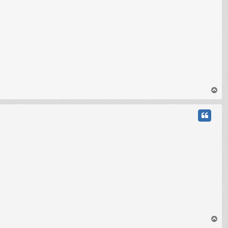
н
а
ч
а
л
у
В
е
р
н
у
т
ь
с
я
к
н
а
ч
а
л
у
В
е