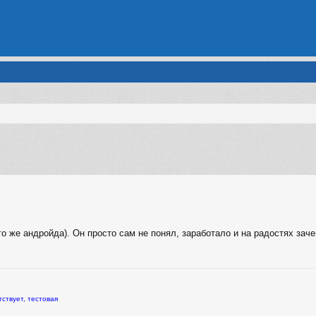
енный поиск
ого же андройда). Он просто сам не понял, заработало и на радостях зач
ствует, тестовая