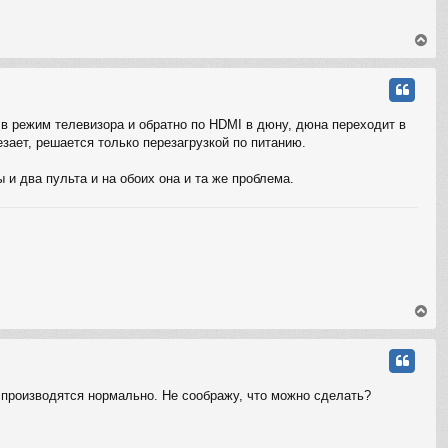
л
у
В
е
р
н
у
т
 в режим телевизора и обратно по HDMI в дюну, дюна переходит в
ь
зает, решается только перезагрузкой по питанию.
с
я
и два пульта и на обоих она и та же проблема.
к
н
а
ч
а
л
у
В
е
р
н
у
т
производятся нормально. Не соображу, что можно сделать?
ь
с
я