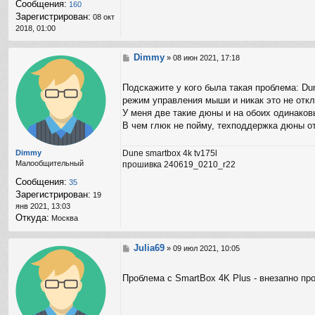
Сообщения:
160
Зарегистрирован:
08 окт
2018, 01:00
Dimmy
С
»
08 июн 2021, 17:18
о
о
Подскажите у кого была такая проблема: Du
б
режим управления мыши и никак это не откл
щ
е
У меня две такие дюны и на обоих одинаков
н
В чем глюк не пойму, техподдержка дюны от
и
е
Dune smartbox 4k tv175l
Dimmy
Малообщительный
прошивка 240619_0210_r22
Сообщения:
35
Зарегистрирован:
19
янв 2021, 13:03
Откуда:
Москва
Julia69
С
»
09 июл 2021, 10:05
о
о
Проблема с SmartBox 4K Plus - внезапно п
б
щ
е
н