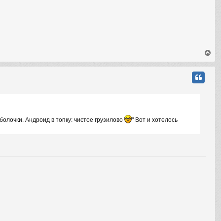
В
е
р
н
у
т
ь
с
я
болочки. Андроид в топку: чистое грузилово
" Вот и хотелось
к
н
а
ч
а
л
у