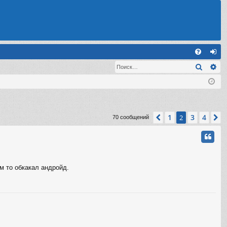
С
Поиск
Ра
FA
хо
Q
д
1
3
4
Пред.
2
С
70 сообщений
ем то обкакал андройд.