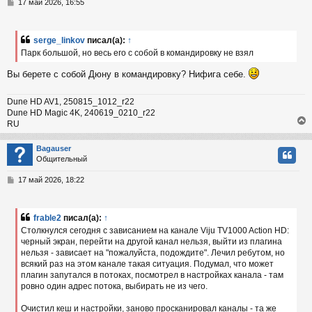
С
17 май 2026, 16:55
ь
о
с
о
б
serge_linkov
писал(а):
↑
к
щ
Парк большой, но весь его с собой в командировку не взял
е
н
Вы берете с собой Дюну в командировку? Нифига себе.
и
ч
е
Dune HD AV1, 250815_1012_r22
у
Dune HD Magic 4K, 240619_0210_r22
RU
Bagauser
Общительный
у
т
С
17 май 2026, 18:22
ь
о
с
о
б
frable2
писал(а):
↑
к
щ
Столкнулся сегодня с зависанием на канале Viju TV1000 Action HD:
е
черный экран, перейти на другой канал нельзя, выйти из плагина
н
нельзя - зависает на "пожалуйста, подождите". Лечил ребутом, но
и
ч
е
всякий раз на этом канале такая ситуация. Подумал, что может
плагин запутался в потоках, посмотрел в настройках канала - там
ровно один адрес потока, выбирать не из чего.
у
Очистил кеш и настройки, заново просканировал каналы - та же