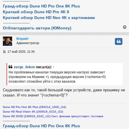
-------------------------------
Гранд-обзор Dune HD Pro One 8K Plus
Краткий обзор Dune HD Pro 4K II
Краткий обзор Dune HD Neo 4K с картинками
-------------------------------
Отблагодарить автора (ЮMoney)
Brigadir
Администратор
у
т
С
17 май 2026, 11:34
ь
о
с
о
б
serge_linkov
писал(а):
↑
к
щ
Не проблемных каналах текущая версия наглухо зависает
е
(проверяю на Мажике +), предыдущая версия (<schema>0)
н
позволяет спокойно уйти с этих каналов.
и
ч
е
Скудновато как то, такой большой парк устройств, даже прошивку не
сказал. И что значит "(<schema>0)"?
у
Dune HD Pro One 8K Plus (260214_1000_r24)
Dune HD Real Vision 4K (240619_0210_r22)
Dune HD 303D (190919_0242_r11) Сист. флешка присутствует, тестовая
-------------------------------
Гранд-обзор Dune HD Pro One 8K Plus