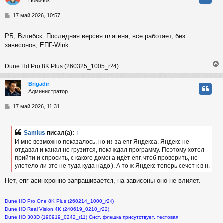
Новичок
у
т
С
17 май 2026, 10:57
ь
о
с
о
РБ, Витебск. Последняя версия плагина, все работает, без
б
зависонов, ЕПГ-Wink.
к
щ
е
н
Dune Hd Pro 8K Plus (260325_1005_r24)
и
ч
е
Brigadir
Администратор
у
у
т
С
17 май 2026, 11:31
ь
о
с
о
б
Samius
писал(а):
↑
к
щ
И мне возможно показалось, но из-за епг Яндекса. Яндекс не
е
отдавал и канал не грузится, пока ждал программу. Поэтому хотел
н
прийти и спросить, с какого домена идёт епг, чтоб проверить, не
и
ч
е
улетело ли это не туда куда надо ). А то ж Яндекс теперь сечет к в н.
Нет, епг асинхронно запрашивается, на зависоны оно не влияет.
у
Dune HD Pro One 8K Plus (260214_1000_r24)
Dune HD Real Vision 4K (240619_0210_r22)
Dune HD 303D (190919_0242_r11) Сист. флешка присутствует, тестовая