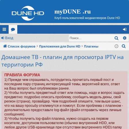
myDUNE .ru
Клуб пользователей медиаплееров Dune HD
Поис
с
Вход
ор
хо
П
ы
Список форумов
ум
Приложения для Dune HD
Плагины
д
о
Домашнее ТВ - плагин для просмотра IPTV на
лк
ы
и
территории РФ
и
с
к
ПРАВИЛА ФОРУМА
1) Прежде чем спрашивать, потрудитесь прочитать первый пост и
последние пару страниц интересующей темы, вероятней всего, ответ
на Ваш вопрос был опубликован ранее.
2) Чтобы получить предметный ответ или помощь, надо и вопрос задать
предметно: подробно описать проблему, сообщить модель дюны, свой
регион (страна), провайдер. Чем подробней опишите, тем выше шанс,
что на вашу просьбу откликнутся и помогут. Если проблема с плагином -
дополнительно предоставьте log-файл (файл отправить через личные
сообщения).
3) Чтобы получить log-файл плагина, нужно создать на первом
носителе, доступном пользователю (обычно внутренний HDD, или
любое другое USB-хранилище при отсутствии внутреннего HDD) папку