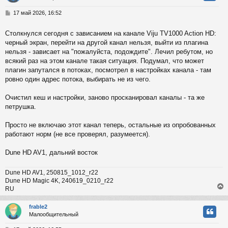
у
т
С
17 май 2026, 16:52
ь
о
с
о
Столкнулся сегодня с зависанием на канале Viju TV1000 Action HD:
б
черный экран, перейти на другой канал нельзя, выйти из плагина
к
щ
е
нельзя - зависает на "пожалуйста, подождите". Лечил ребутом, но
н
всякий раз на этом канале такая ситуация. Подумал, что может
и
ч
плагин запутался в потоках, посмотрел в настройках канала - там
е
ровно один адрес потока, выбирать не из чего.
у
Очистил кеш и настройки, заново просканировал каналы - та же
петрушка.
Просто не включаю этот канал теперь, остальные из опробованных
работают норм (не все проверял, разумеется).
Dune HD AV1, дальний восток
Dune HD AV1, 250815_1012_r22
Dune HD Magic 4K, 240619_0210_r22
RU
frable2
Малообщительный
у
т