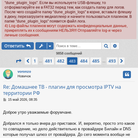
"dune_plugin_logs". Если вы используете USB-флешку, то
отформатируйте ее в FAT32 перед тем, как создать папку для логов.
После чего создайте папку "dune_plugin_logs" в корне, вставьте флешку
в дюну, перезагрузите медиаплеер и начните пользоваться плагином. В
папке "dune_plugin_logs" появится файл лога.
4) Log-файлы плагинов могут содержать конфиденциальные данные,
прикреплять их к сообщениям НЕЛЬЗЯ!!! Отправляйте log-и через
личные сообщения.
Поиск
Расшире
Ответить
9858 сообщений
Страница
483
из
493
1
481
482
484
485
493
Пред.
483
След.
…
…
voronzo
Новичок
Re: Домашнее ТВ - плагин для просмотра IPTV на
территории РФ
С
15 май 2026, 08:35
о
о
Доброе утро уважаемые форумчане.
б
щ
е
Добрался я только вчера до приставок. И, вероятно, просто это какое
н
то совпадение, но дело действительно в провайдере Билайн и DNS
и
которые получал шлюз от провайдера. До сего момента вообще не
е