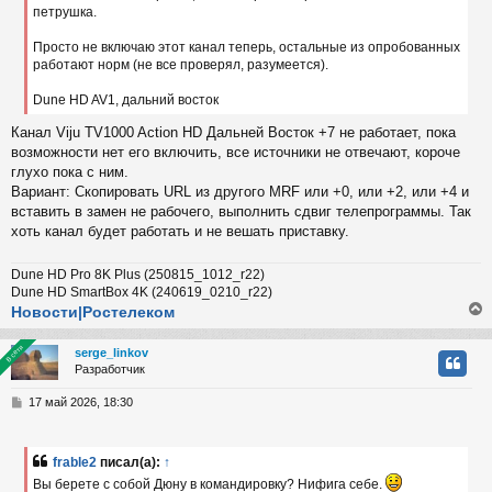
петрушка.
Просто не включаю этот канал теперь, остальные из опробованных
работают норм (не все проверял, разумеется).
Dune HD AV1, дальний восток
Канал Viju TV1000 Action HD Дальней Восток +7 не работает, пока
возможности нет его включить, все источники не отвечают, короче
глухо пока с ним.
Вариант: Скопировать URL из другого MRF или +0, или +2, или +4 и
вставить в замен не рабочего, выполнить сдвиг телепрограммы. Так
хоть канал будет работать и не вешать приставку.
Dune HD Pro 8K Plus (250815_1012_r22)
Dune HD SmartBox 4K (240619_0210_r22)
Новости|Ростелеком
В сети
В сети
serge_linkov
Разработчик
у
т
С
17 май 2026, 18:30
ь
о
с
о
б
frable2
писал(а):
↑
к
щ
Вы берете с собой Дюну в командировку? Нифига себе.
е