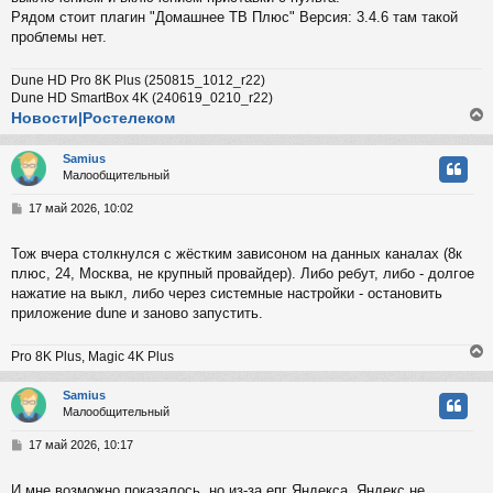
Рядом стоит плагин "Домашнее ТВ Плюс" Версия: 3.4.6 там такой
проблемы нет.
Dune HD Pro 8K Plus (250815_1012_r22)
Dune HD SmartBox 4K (240619_0210_r22)
Новости|Ростелеком
Samius
Малообщительный
у
т
С
17 май 2026, 10:02
ь
о
с
о
Тож вчера столкнулся с жёстким зависоном на данных каналах (8к
б
плюс, 24, Москва, не крупный провайдер). Либо ребут, либо - долгое
к
щ
е
нажатие на выкл, либо через системные настройки - остановить
н
приложение dune и заново запустить.
и
ч
е
Pro 8K Plus, Magic 4K Plus
у
Samius
Малообщительный
у
т
С
17 май 2026, 10:17
ь
о
с
о
И мне возможно показалось, но из-за епг Яндекса. Яндекс не