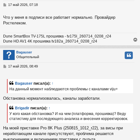
т
С
17 май 2026, 07:18
ь
о
с
о
Что у меня в подписи все работает нормально. Провайдер
б
Ростелеком.
к
щ
е
н
Dune SmartBox TV-175L прошивка - tv175l_260714_0208_r24
и
ч
Dune HD AV1 4K прошивка tv182a_260714_0208_r24
е
Bagauser
у
Общительный
у
т
С
17 май 2026, 08:49
ь
о
с
о
б
Bagauser
писал(а):
↑
к
щ
На данный момент наблюдаются проблемы с каналами viju+
е
н
Обстановка нормализовалась, каналы заработали.
и
ч
е
Brigadir
писал(а):
↑
У кого какая обстановка? И на чем (платформа, прошивка)? Веду
у
статистику для последующего анализа и внесения корректировок.
На моей приставке Pro 8K Plus (250815_1012_r22), за висы при
неработающем канале присутствуют, проблема решается
выключением и включением приставки с пульта.