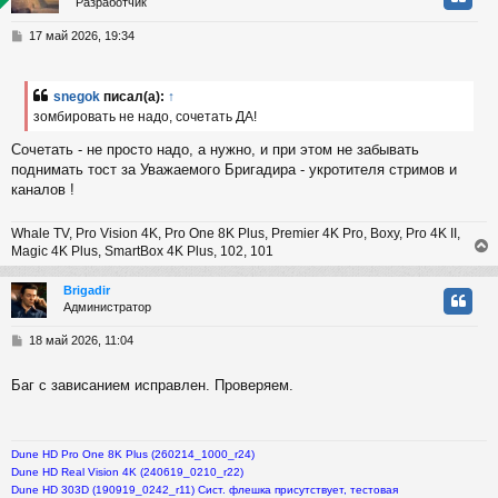
Разработчик
у
т
С
17 май 2026, 19:34
ь
о
с
о
б
snegok
писал(а):
↑
к
щ
зомбировать не надо, сочетать ДА!
е
н
Сочетать - не просто надо, а нужно, и при этом не забывать
и
ч
поднимать тост за Уважаемого Бригадира - укротителя стримов и
е
каналов !
у
Whale TV, Pro Vision 4K, Pro One 8K Plus, Premier 4K Pro, Boxy, Pro 4K II,
Magic 4K Plus, SmartBox 4K Plus, 102, 101
Brigadir
Администратор
у
т
С
18 май 2026, 11:04
ь
о
с
о
Баг с зависанием исправлен. Проверяем.
б
к
щ
е
н
Dune HD Pro One 8K Plus (260214_1000_r24)
и
ч
Dune HD Real Vision 4K (240619_0210_r22)
е
Dune HD 303D (190919_0242_r11) Сист. флешка присутствует, тестовая