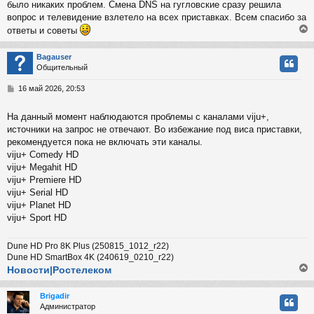
было никаких проблем. Смена DNS на гугловские сразу решила
вопрос и телевидение взлетело на всех приставках. Всем спасибо за
ответы и советы
Bagauser
Общительный
у
т
С
16 май 2026, 20:53
ь
о
с
о
На данный момент наблюдаются проблемы с каналами viju+,
б
источники на запрос не отвечают. Во избежание под виса приставки,
к
щ
е
рекомендуется пока не включать эти каналы.
н
viju+ Comedy HD
и
ч
viju+ Megahit HD
е
viju+ Premiere HD
viju+ Serial HD
у
viju+ Planet HD
viju+ Sport HD
Dune HD Pro 8K Plus (250815_1012_r22)
Dune HD SmartBox 4K (240619_0210_r22)
Новости|Ростелеком
Brigadir
Администратор
у