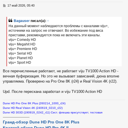
т
С
17 май 2026, 05:40
ь
о
с
о
б
Bagauser
писал(а):
↑
к
щ
На данный момент наблюдаются проблемы с каналами viju+,
е
источники на запрос не отвечают. Во избежание под виса
н
приставки, рекомендуется пока не включать эти каналы.
и
ч
е
viju+ Comedy HD
viju+ Megahit HD
viju+ Premiere HD
у
viju+ Serial HD
viju+ Planet HD
viju+ Sport HD
Все перечисленные работают, не работает viju TV1000 Action HD -
вечная буферизация. Но это не вызывает зависаний, дюна вполне
управляема. Проверено на Pro One 8K (r24) и Real Vision 4K (r22).
Upd. После перескана заработал и viju TV1000 Action HD
Dune HD Pro One 8K Plus (260214_1000_r24)
Dune HD Real Vision 4K (240619_0210_r22)
Dune HD 303D (190919_0242_r11) Сист. флешка присутствует, тестовая
-------------------------------
Гранд-обзор Dune HD Pro One 8K Plus
Краткий обзор Dune HD Pro 4K II