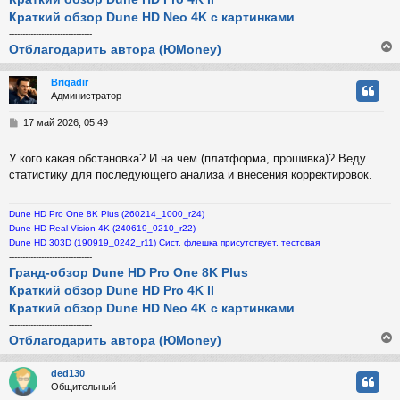
Краткий обзор Dune HD Neo 4K с картинками
-------------------------------
Отблагодарить автора (ЮMoney)
Brigadir
Администратор
у
т
С
17 май 2026, 05:49
ь
о
с
о
У кого какая обстановка? И на чем (платформа, прошивка)? Веду
б
статистику для последующего анализа и внесения корректировок.
к
щ
е
н
Dune HD Pro One 8K Plus (260214_1000_r24)
и
ч
Dune HD Real Vision 4K (240619_0210_r22)
е
Dune HD 303D (190919_0242_r11) Сист. флешка присутствует, тестовая
-------------------------------
у
Гранд-обзор Dune HD Pro One 8K Plus
Краткий обзор Dune HD Pro 4K II
Краткий обзор Dune HD Neo 4K с картинками
-------------------------------
Отблагодарить автора (ЮMoney)
ded130
Общительный
у