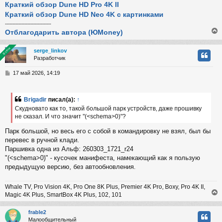
Краткий обзор Dune HD Pro 4K II
Краткий обзор Dune HD Neo 4K с картинками
-------------------------------
Отблагодарить автора (ЮMoney)
В сети
В сети
serge_linkov
Разработчик
у
т
С
17 май 2026, 14:19
ь
о
с
о
б
Brigadir
писал(а):
↑
к
щ
Скудновато как то, такой большой парк устройств, даже прошивку
е
не сказал. И что значит "(<schema>0)"?
н
и
ч
Парк большой, но весь его с собой в командировку не взял, был бы
е
перевес в ручной клади.
Паршивка одна из Альф: 260303_1721_r24
у
"(<schema>0)" - кусочек манифеста, намекающий как я пользую
предыдущую версию, без автообновления.
Whale TV, Pro Vision 4K, Pro One 8K Plus, Premier 4K Pro, Boxy, Pro 4K II,
Magic 4K Plus, SmartBox 4K Plus, 102, 101
frable2
Малообщительный