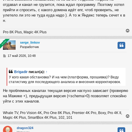
б
отдавал и канал не грузится, пока ждал программу. Поэтому хотел
к
щ
е
прийти и спросить, с какого домена идёт епг, чтоб проверить, не
н
улетело ли это не туда куда надо ). А то ж Яндекс теперь сечет к в
и
ч
н.
е
Pro 8K Plus, Magic 4K Plus
у
В сети
В сети
serge_linkov
Разработчик
у
т
С
17 май 2026, 10:48
ь
о
с
о
б
Brigadir
писал(а):
↑
к
щ
У кого какая обстановка? И на чем (платформа, прошивка)? Веду
е
статистику для последующего анализа и внесения корректировок.
н
и
ч
Не проблемных каналах текущая версия наглухо зависает (проверяю
е
на Мажике +), предыдущая версия (<schema>0) позволяет спокойно
уйти с этих каналов.
у
Whale TV, Pro Vision 4K, Pro One 8K Plus, Premier 4K Pro, Boxy, Pro 4K II,
Magic 4K Plus, SmartBox 4K Plus, 102, 101
dragon324