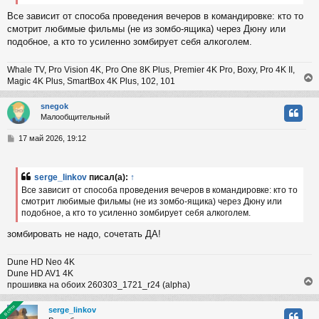
н
Все зависит от способа проведения вечеров в командировке: кто то
и
ч
е
смотрит любимые фильмы (не из зомбо-ящика) через Дюну или
подобное, а кто то усиленно зомбирует себя алкоголем.
у
Whale TV, Pro Vision 4K, Pro One 8K Plus, Premier 4K Pro, Boxy, Pro 4K II,
Magic 4K Plus, SmartBox 4K Plus, 102, 101
snegok
Малообщительный
у
т
С
17 май 2026, 19:12
ь
о
с
о
б
serge_linkov
писал(а):
↑
к
щ
Все зависит от способа проведения вечеров в командировке: кто то
е
смотрит любимые фильмы (не из зомбо-ящика) через Дюну или
н
подобное, а кто то усиленно зомбирует себя алкоголем.
и
ч
е
зомбировать не надо, сочетать ДА!
у
Dune HD Neo 4K
Dune HD AV1 4K
прошивка на обоих 260303_1721_r24 (alpha)
В сети
В сети
serge_linkov