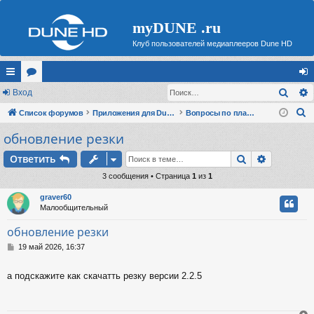
myDUNE .ru
Клуб пользователей медиаплееров Dune HD
Поис
с
Вход
ор
хо
П
ы
Список форумов
ум
Приложения для Dune HD
Вопросы по плагинам
д
о
обновление резки
лк
ы
и
и
Поиск
Расшире
Ответить
с
к
3 сообщения • Страница
1
из
1
graver60
Малообщительный
обновление резки
С
19 май 2026, 16:37
о
о
а подскажите как скачатть резку версии 2.2.5
б
щ
е
н