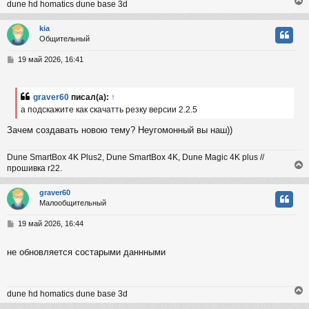
dune hd homatics dune base 3d
и
е
kia
Общительный
у
т
С
19 май 2026, 16:41
ь
о
с
о
б
graver60
писал(а):
↑
к
щ
а подскажите как скачатть резку версии 2.2.5
е
н
Зачем создавать новою тему? Неугомонный вы наш))
и
ч
е
Dune SmartBox 4K Plus2, Dune SmartBox 4K, Dune Magic 4K plus //
у
прошивка r22.
graver60
Малообщительный
у
т
С
19 май 2026, 16:44
ь
о
с
о
не обновляется состарыми даннными
б
к
щ
е
н
dune hd homatics dune base 3d
и
ч
е