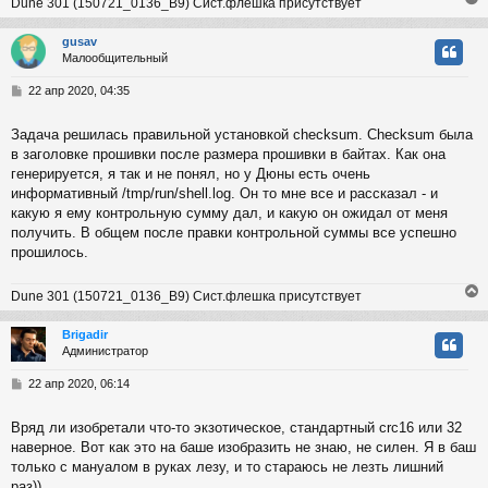
Dune 301 (150721_0136_B9) Сист.флешка присутствует
gusav
Малообщительный
у
т
С
22 апр 2020, 04:35
ь
о
с
о
Задача решилась правильной установкой checksum. Checksum была
б
в заголовке прошивки после размера прошивки в байтах. Как она
к
щ
е
генерируется, я так и не понял, но у Дюны есть очень
н
информативный /tmp/run/shell.log. Он то мне все и рассказал - и
и
ч
какую я ему контрольную сумму дал, и какую он ожидал от меня
е
получить. В общем после правки контрольной суммы все успешно
прошилось.
у
Dune 301 (150721_0136_B9) Сист.флешка присутствует
Brigadir
Администратор
у
т
С
22 апр 2020, 06:14
ь
о
с
о
Вряд ли изобретали что-то экзотическое, стандартный crc16 или 32
б
наверное. Вот как это на баше изобразить не знаю, не силен. Я в баш
к
щ
е
только с мануалом в руках лезу, и то стараюсь не лезть лишний
н
раз))