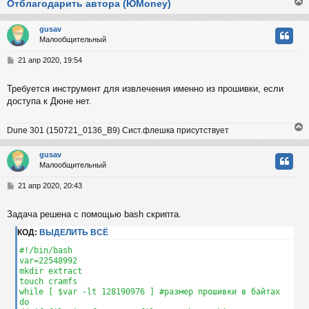
Отблагодарить автора (ЮMoney)
gusav
Малообщительный
у
т
С
21 апр 2020, 19:54
ь
о
с
о
Требуется инструмент для извлечения именно из прошивки, если
б
доступа к Дюне нет.
к
щ
е
н
Dune 301 (150721_0136_B9) Сист.флешка присутствует
и
ч
е
gusav
Малообщительный
у
у
т
С
21 апр 2020, 20:43
ь
о
с
о
Задача решена с помощью bash скрипта.
б
к
щ
КОД:
ВЫДЕЛИТЬ ВСЁ
е
н
#!/bin/bash

и
ч
var=22548992

е
mkdir extract

touch cramfs

while [ $var -lt 128190976 ] #размер прошивки в байтах

у
do
