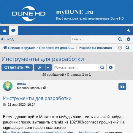
myDUNE .ru
Клуб пользователей медиаплееров Dune HD
Поис
с
Вход
ор
хо
П
ы
Список форумов
ум
Приложения для Dune HD
Разработка плагинов
д
о
Инструменты для разработки
лк
ы
и
и
Поиск
Расшире
Ответить
с
к
20 сообщений • Страница
1
из
1
gusav
Малообщительный
Инструменты для разработки
С
21 апр 2020, 16:24
о
о
Всем здравствуйте.Может кто-нибудь знает, есть ли какой нибудь
б
рабочий способ вытащить cramfs из 102/303/connect прошивки? На
щ
е
sigmaplayer.com нашел екстрактор -
н
http://www.sigmaplayer.com/filebase.php ... t=c&page=1
, но ссылка