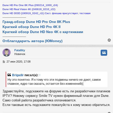
н
Dune HD Pro One 8K Plus (260214_1000_r24)
и
ч
Dune HD Real Vision 4K (240619_0210_r22)
е
Dune HD 303D (190919_0242_r11) Сист. флешка присутствует, тестовая
-------------------------------
у
Гранд-обзор Dune HD Pro One 8K Plus
Краткий обзор Dune HD Pro 4K II
Краткий обзор Dune HD Neo 4K с картинками
-------------------------------
Отблагодарить автора (ЮMoney)
Fatallity
Новичок
у
т
С
27 июн 2020, 17:08
ь
о
с
о
б
Brigadir
писал(а):
↑
к
щ
Ну это понятно. Я к тому что эти подмены ничего не дают, самое
е
главное, ядро так сказать, остается без изменений((
н
и
ч
Здравствуйте, подскажите на форуме есть ли разработчики плагинов
е
IPTV? Новому сервису Smile TV нужен фирменный плагин для Dune.
Само собой работа разработчика оплачивается.
у
Если таковые есть подскажите пожалуйста к кому можно обратиться.