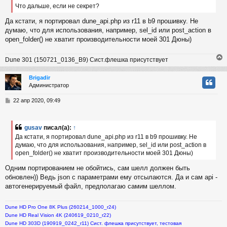
Что дальше, если не секрет?
е
н
Да кстати, я портировал dune_api.php из r11 в b9 прошивку. Не
и
ч
думаю, что для использования, например, sel_id или post_action в
е
open_folder() не хватит производительности моей 301 Дюны)
у
Dune 301 (150721_0136_B9) Сист.флешка присутствует
Brigadir
Администратор
у
т
С
22 апр 2020, 09:49
ь
о
с
о
б
gusav
писал(а):
↑
к
щ
Да кстати, я портировал dune_api.php из r11 в b9 прошивку. Не
е
думаю, что для использования, например, sel_id или post_action в
н
open_folder() не хватит производительности моей 301 Дюны)
и
ч
е
Одним портированием не обойтись, сам шелл должен быть
обновлен)) Ведь json c параметрами ему отсылаются. Да и сам api -
у
автогенерируемый файл, предполагаю самим шеллом.
Dune HD Pro One 8K Plus (260214_1000_r24)
Dune HD Real Vision 4K (240619_0210_r22)
Dune HD 303D (190919_0242_r11) Сист. флешка присутствует, тестовая