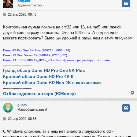
Brigadir
у
Администратор
у
т
С
22 апр 2020, 08:40
ь
о
с
о
Контрольная сумма похожа на crc32 или 16, на md5 или любой
б
другой хэш ни разу не похожа. Это на 99% crc. А под виндовс
к
щ
е
можете портировать? Было бы удобней в разы, чем с этим линуксом.
н
и
ч
Dune HD Pro One 8K Plus (260214_1000_r24)
е
Dune HD Real Vision 4K (240619_0210_r22)
Dune HD 303D (190919_0242_r11) Сист. флешка присутствует, тестовая
у
-------------------------------
Гранд-обзор Dune HD Pro One 8K Plus
Краткий обзор Dune HD Pro 4K II
Краткий обзор Dune HD Neo 4K с картинками
-------------------------------
Отблагодарить автора (ЮMoney)
gusav
Малообщительный
у
т
С
22 апр 2020, 08:58
ь
о
с
о
С Windows сложнее, тк в нем нет аналога линуксового dd -
б
программы для побайтового копирования данных. То есть штатными
к
щ