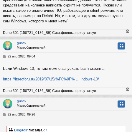
е
средствами на коленке написать скрипт не получится. Нужно или
н
искать какое то аналогичное ПО, работающее в silent режиме, или
и
ч
писать, например, на Delphi. Но, и в том, и в другом случае нужен
е
сам Windows, которого у меня нету(
у
Dune 301 (150721_0136_B9) Сист.флешка присутствует
gusav
Малообщительный
у
т
С
22 апр 2020, 09:04
ь
о
с
о
Если Windows 10, то там можно запускать bash-скрипты.
б
к
щ
е
https://itsecforu.ru/2019/07/15/%F0%9F% ... indows-10/
н
и
ч
Dune 301 (150721_0136_B9) Сист.флешка присутствует
е
gusav
у
Малообщительный
у
т
С
22 апр 2020, 09:26
ь
о
с
о
б
Brigadir
писал(а):
↑
к
щ