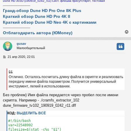
Dune HD 303D (190919_0242_r11) Сист. флешка присутствует, тестовая
у
-------------------------------
Гранд-обзор Dune HD Pro One 8K Plus
Краткий обзор Dune HD Pro 4K II
Краткий обзор Dune HD Neo 4K с картинками
-------------------------------
Отблагодарить автора (ЮMoney)
gusav
Малообщительный
у
т
С
21 апр 2020, 22:01
ь
о
с
о
б
к
щ
Отлично. Осталось посчитать длину файла в скрипте и реализовать
е
передачу имени файла параметром. Получится универсальный
н
инструмент, легкий в использовании.
и
ч
е
Без проблем) Имя файла передается через пробел после имени
скрипта. Например - ./cramfs_extractor_102
у
dune_firmware_tv102_190919_0242_r11.dff
КОД:
ВЫДЕЛИТЬ ВСЁ
#!/bin/bash

var=22548992

filesize=$(stat -c%s "$1")
