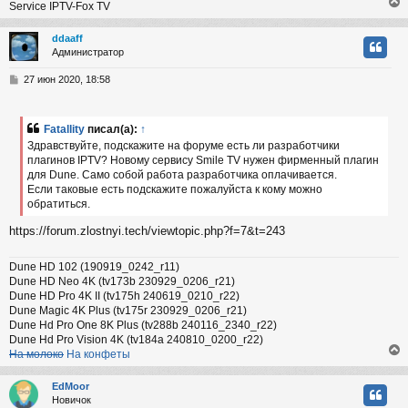
Service IPTV-Fox TV
ddaaff
Администратор
у
т
С
27 июн 2020, 18:58
ь
о
с
о
б
Fatallity
писал(а):
↑
к
щ
Здравствуйте, подскажите на форуме есть ли разработчики
е
плагинов IPTV? Новому сервису Smile TV нужен фирменный плагин
н
для Dune. Само собой работа разработчика оплачивается.
и
ч
е
Если таковые есть подскажите пожалуйста к кому можно
обратиться.
у
https://forum.zlostnyi.tech/viewtopic.php?f=7&t=243
Dune HD 102 (190919_0242_r11)
Dune HD Neo 4K (tv173b 230929_0206_r21)
Dune HD Pro 4K II (tv175h 240619_0210_r22)
Dune Magic 4K Plus (tv175r 230929_0206_r21)
Dune Hd Pro One 8K Plus (tv288b 240116_2340_r22)
Dune Hd Pro Vision 4K (tv184a 240810_0200_r22)
На молоко
На конфеты
EdMoor
Новичок