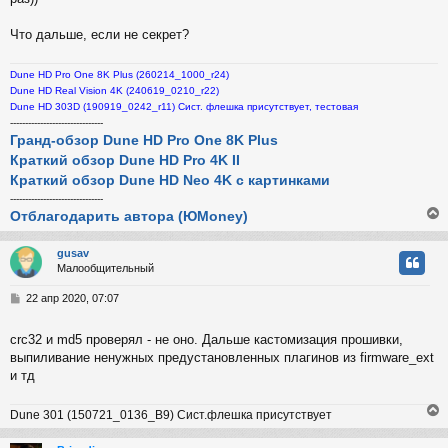
и
ч
е
Что дальше, если не секрет?
у
Dune HD Pro One 8K Plus (260214_1000_r24)
Dune HD Real Vision 4K (240619_0210_r22)
Dune HD 303D (190919_0242_r11) Сист. флешка присутствует, тестовая
-------------------------------
Гранд-обзор Dune HD Pro One 8K Plus
Краткий обзор Dune HD Pro 4K II
Краткий обзор Dune HD Neo 4K с картинками
-------------------------------
Отблагодарить автора (ЮMoney)
gusav
Малообщительный
у
т
С
22 апр 2020, 07:07
ь
о
с
о
crc32 и md5 проверял - не оно. Дальше кастомизация прошивки,
б
выпиливание ненужных предустановленных плагинов из firmware_ext
к
щ
е
и тд
н
и
ч
Dune 301 (150721_0136_B9) Сист.флешка присутствует
е