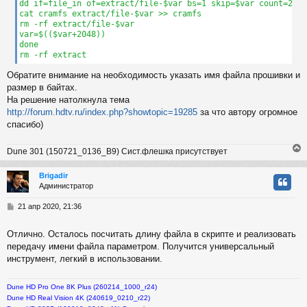
dd if=file_in of=extract/file-$var bs=1 skip=$var count=2032
cat cramfs extract/file-$var >> cramfs

rm -rf extract/file-$var

var=$(($var+2048))

done

rm -rf extract
Обратите внимание на необходимость указать имя файла прошивки и
размер в байтах.
На решение натолкнула тема
http://forum.hdtv.ru/index.php?showtopic=19285
за что автору огромное
спасибо)
Dune 301 (150721_0136_B9) Сист.флешка присутствует
Brigadir
Администратор
у
т
С
21 апр 2020, 21:36
ь
о
с
о
Отлично. Осталось посчитать длину файла в скрипте и реализовать
б
передачу имени файла параметром. Получится универсальный
к
щ
е
инструмент, легкий в использовании.
н
и
ч
Dune HD Pro One 8K Plus (260214_1000_r24)
е
Dune HD Real Vision 4K (240619_0210_r22)