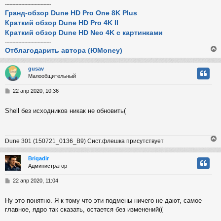
-------------------------------
Гранд-обзор Dune HD Pro One 8K Plus
Краткий обзор Dune HD Pro 4K II
Краткий обзор Dune HD Neo 4K с картинками
-------------------------------
Отблагодарить автора (ЮMoney)
gusav
Малообщительный
у
т
С
22 апр 2020, 10:36
ь
о
с
о
Shell без исходников никак не обновить(
б
к
щ
е
н
Dune 301 (150721_0136_B9) Сист.флешка присутствует
и
ч
е
Brigadir
Администратор
у
у
т
С
22 апр 2020, 11:04
ь
о
с
о
Ну это понятно. Я к тому что эти подмены ничего не дают, самое
б
главное, ядро так сказать, остается без изменений((
к
щ
е