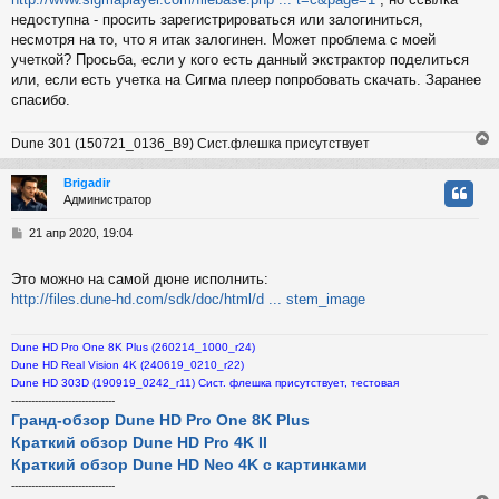
и
недоступна - просить зарегистрироваться или залогиниться,
е
несмотря на то, что я итак залогинен. Может проблема с моей
учеткой? Просьба, если у кого есть данный экстрактор поделиться
или, если есть учетка на Сигма плеер попробовать скачать. Заранее
спасибо.
Dune 301 (150721_0136_B9) Сист.флешка присутствует
Brigadir
Администратор
у
т
С
21 апр 2020, 19:04
ь
о
с
о
Это можно на самой дюне исполнить:
б
http://files.dune-hd.com/sdk/doc/html/d ... stem_image
к
щ
е
н
Dune HD Pro One 8K Plus (260214_1000_r24)
и
ч
Dune HD Real Vision 4K (240619_0210_r22)
е
Dune HD 303D (190919_0242_r11) Сист. флешка присутствует, тестовая
-------------------------------
у
Гранд-обзор Dune HD Pro One 8K Plus
Краткий обзор Dune HD Pro 4K II
Краткий обзор Dune HD Neo 4K с картинками
-------------------------------