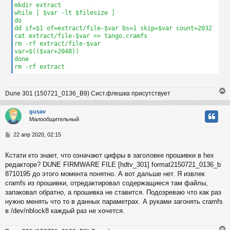
mkdir extract

while [ $var -lt $filesize ]

do

dd if=$1 of=extract/file-$var bs=1 skip=$var count=2032

cat extract/file-$var >> tango.cramfs

rm -rf extract/file-$var

var=$(($var+2048))

done

rm -rf extract
Dune 301 (150721_0136_B9) Сист.флешка присутствует
gusav
Малообщительный
у
т
С
22 апр 2020, 02:15
ь
о
с
о
Кстати кто знает, что означают цифры в заголовке прошивки в hex
б
редакторе? DUNE FIRMWARE FILE [hdtv_301] format2150721_0136_b
к
щ
е
8710195 до этого момента понятно. А вот дальше нет. Я извлек
н
cramfs из прошивки, отредактировал содержащиеся там файлы,
и
ч
запаковал обратно, а прошивка не ставится. Подозреваю что как раз
е
нужно менять что то в данных параметрах. А руками загонять cramfs
в /dev/nblock8 каждый раз не хочется.
у