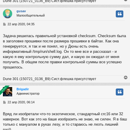
Dune 301 (150721_0136_B9) Сист.флешка присутствует
gusav
Малообщительный
у
т
С
22 апр 2020, 04:35
ь
о
с
о
Задача решилась правильной установкой checksum. Checksum была
б
в заголовке прошивки после размера прошивки в байтах. Как она
к
щ
е
генерируется, я так и не понял, но у Дюны есть очень
н
информативный /tmp/run/shell.log. Он то мне все и рассказал - и
и
ч
какую я ему контрольную сумму дал, и какую он ожидал от меня
е
получить. В общем после правки контрольной суммы все успешно
прошилось.
у
Dune 301 (150721_0136_B9) Сист.флешка присутствует
В сети
В сети
Brigadir
Администратор
у
т
С
22 апр 2020, 06:14
ь
о
с
о
Вряд ли изобретали что-то экзотическое, стандартный crc16 или 32
б
наверное. Вот как это на баше изобразить не знаю, не силен. Я в баш
к
щ
е
только с мануалом в руках лезу, и то стараюсь не лезть лишний
н
раз))