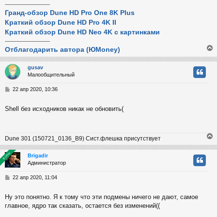
-------------------------------
Гранд-обзор Dune HD Pro One 8K Plus
Краткий обзор Dune HD Pro 4K II
Краткий обзор Dune HD Neo 4K с картинками
-------------------------------
Отблагодарить автора (ЮMoney)
gusav
Малообщительный
у
т
С
22 апр 2020, 10:36
ь
о
с
о
Shell без исходников никак не обновить(
б
к
щ
е
н
Dune 301 (150721_0136_B9) Сист.флешка присутствует
и
ч
е
В сети
В сети
Brigadir
Администратор
у
у
т
С
22 апр 2020, 11:04
ь
о
с
о
Ну это понятно. Я к тому что эти подмены ничего не дают, самое
б
главное, ядро так сказать, остается без изменений((
к
щ
е