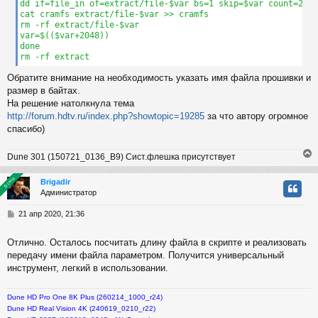
dd if=file_in of=extract/file-$var bs=1 skip=$var count=2032
cat cramfs extract/file-$var >> cramfs

rm -rf extract/file-$var

var=$(($var+2048))

done

rm -rf extract
Обратите внимание на необходимость указать имя файла прошивки и
размер в байтах.
На решение натолкнула тема
http://forum.hdtv.ru/index.php?showtopic=19285
за что автору огромное
спасибо)
Dune 301 (150721_0136_B9) Сист.флешка присутствует
В сети
В сети
Brigadir
Администратор
у
т
С
21 апр 2020, 21:36
ь
о
с
о
Отлично. Осталось посчитать длину файла в скрипте и реализовать
б
передачу имени файла параметром. Получится универсальный
к
щ
е
инструмент, легкий в использовании.
н
и
ч
Dune HD Pro One 8K Plus (260214_1000_r24)
е
Dune HD Real Vision 4K (240619_0210_r22)