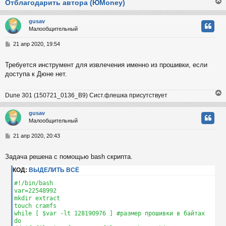
Отблагодарить автора (ЮMoney)
gusav
Малообщительный
у
т
С
21 апр 2020, 19:54
ь
о
с
о
Требуется инструмент для извлечения именно из прошивки, если
б
доступа к Дюне нет.
к
щ
е
н
Dune 301 (150721_0136_B9) Сист.флешка присутствует
и
ч
е
gusav
Малообщительный
у
у
т
С
21 апр 2020, 20:43
ь
о
с
о
Задача решена с помощью bash скрипта.
б
к
щ
КОД:
ВЫДЕЛИТЬ ВСЁ
е
н
#!/bin/bash

и
ч
var=22548992

е
mkdir extract

touch cramfs

while [ $var -lt 128190976 ] #размер прошивки в байтах

у
do
