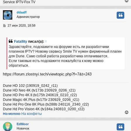
Service IPTV-Fox TV
ddaaff
Администратор
у
т
С
27 июн 2020, 18:58
ь
о
с
о
б
Fatallity
писал(а):
↑
к
щ
Здравствуйте, подскажите на форуме есть ли разработчики
е
плагинов IPTV? Новому сервису Smile TV нужен фирменный плагин
н
для Dune. Само собой работа разработчика оплачивается.
и
ч
е
Если таковые есть подскажите пожалуйста к кому можно
обратиться.
у
https://forum.zlostnyi.tech/viewtopic.php?f=7&t=243
Dune HD 102 (190919_0242_r11)
Dune HD Neo 4K (tv173b 230929_0206_r21)
Dune HD Pro 4K II (tv175h 240619_0210_r22)
Dune Magic 4K Plus (tv175r 230929_0206_r21)
Dune Hd Pro One 8K Plus (tv288b 240116_2340_r22)
Dune Hd Pro Vision 4K (tv184a 240810_0200_r22)
На молоко
На конфеты
EdMoor
Новичок