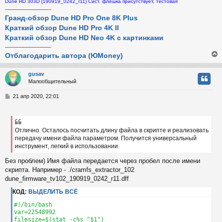
Dune HD 303D (190919_0242_r11) Сист. флешка присутствует, тестовая
у
-------------------------------
Гранд-обзор Dune HD Pro One 8K Plus
Краткий обзор Dune HD Pro 4K II
Краткий обзор Dune HD Neo 4K с картинками
-------------------------------
Отблагодарить автора (ЮMoney)
gusav
Малообщительный
у
т
С
21 апр 2020, 22:01
ь
о
с
о
б
к
щ
Отлично. Осталось посчитать длину файла в скрипте и реализовать
е
передачу имени файла параметром. Получится универсальный
н
инструмент, легкий в использовании.
и
ч
е
Без проблем) Имя файла передается через пробел после имени
скрипта. Например - ./cramfs_extractor_102
у
dune_firmware_tv102_190919_0242_r11.dff
КОД:
ВЫДЕЛИТЬ ВСЁ
#!/bin/bash

var=22548992

filesize=$(stat -c%s "$1")
