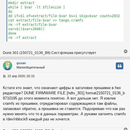
mkdir extract

while [ $var -lt $filesize ]

do

dd if=$1 of=extract/file-$var bs=1 skip=$var count=2032

cat extract/file-$var >> tango.cramfs

rm -rf extract/file-$var

var=$(($var+2048))

done

rm -rf extract
Dune 301 (150721_0136_B9) Сист.флешка присутствует
gusav
Малообщительный
у
т
С
22 апр 2020, 02:15
ь
о
с
о
Кстати кто знает, что означают цифры в заголовке прошивки в hex
б
редакторе? DUNE FIRMWARE FILE [hdtv_301] format2150721_0136_b
к
щ
е
8710195 до этого момента понятно. А вот дальше нет. Я извлек
н
cramfs из прошивки, отредактировал содержащиеся там файлы,
и
ч
запаковал обратно, а прошивка не ставится. Подозреваю что как раз
е
нужно менять что то в данных параметрах. А руками загонять cramfs
в /dev/nblock8 каждый раз не хочется.
у