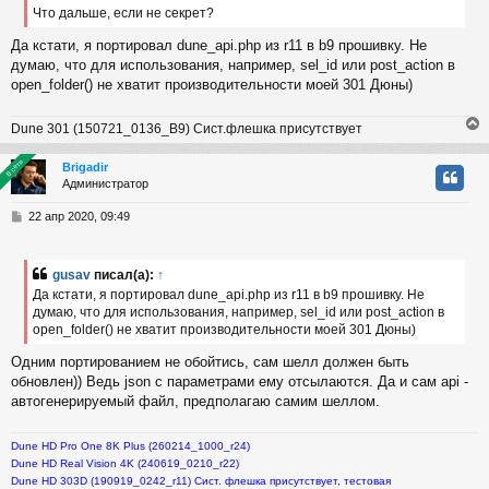
Что дальше, если не секрет?
е
н
Да кстати, я портировал dune_api.php из r11 в b9 прошивку. Не
и
ч
думаю, что для использования, например, sel_id или post_action в
е
open_folder() не хватит производительности моей 301 Дюны)
у
Dune 301 (150721_0136_B9) Сист.флешка присутствует
В сети
В сети
Brigadir
Администратор
у
т
С
22 апр 2020, 09:49
ь
о
с
о
б
gusav
писал(а):
↑
к
щ
Да кстати, я портировал dune_api.php из r11 в b9 прошивку. Не
е
думаю, что для использования, например, sel_id или post_action в
н
open_folder() не хватит производительности моей 301 Дюны)
и
ч
е
Одним портированием не обойтись, сам шелл должен быть
обновлен)) Ведь json c параметрами ему отсылаются. Да и сам api -
у
автогенерируемый файл, предполагаю самим шеллом.
Dune HD Pro One 8K Plus (260214_1000_r24)
Dune HD Real Vision 4K (240619_0210_r22)
Dune HD 303D (190919_0242_r11) Сист. флешка присутствует, тестовая