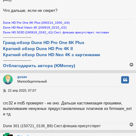
и
ч
е
Что дальше, если не секрет?
у
Dune HD Pro One 8K Plus (260214_1000_r24)
Dune HD Real Vision 4K (240619_0210_r22)
Dune HD 303D (190919_0242_r11) Сист. флешка присутствует, тестовая
-------------------------------
Гранд-обзор Dune HD Pro One 8K Plus
Краткий обзор Dune HD Pro 4K II
Краткий обзор Dune HD Neo 4K с картинками
-------------------------------
Отблагодарить автора (ЮMoney)
gusav
Малообщительный
у
т
С
22 апр 2020, 07:07
ь
о
с
о
crc32 и md5 проверял - не оно. Дальше кастомизация прошивки,
б
выпиливание ненужных предустановленных плагинов из firmware_ext
к
щ
е
и тд
н
и
ч
Dune 301 (150721_0136_B9) Сист.флешка присутствует
е