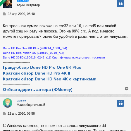
В сети
В сети
Brigadir
у
Администратор
у
т
С
22 апр 2020, 08:40
ь
о
с
о
Контрольная сумма похожа на crc32 или 16, на md5 или любой
б
другой хэш ни разу не похожа. Это на 99% crc. А под виндовс
к
щ
е
можете портировать? Было бы удобней в разы, чем с этим линуксом.
н
и
ч
Dune HD Pro One 8K Plus (260214_1000_r24)
е
Dune HD Real Vision 4K (240619_0210_r22)
Dune HD 303D (190919_0242_r11) Сист. флешка присутствует, тестовая
у
-------------------------------
Гранд-обзор Dune HD Pro One 8K Plus
Краткий обзор Dune HD Pro 4K II
Краткий обзор Dune HD Neo 4K с картинками
-------------------------------
Отблагодарить автора (ЮMoney)
gusav
Малообщительный
у
т
С
22 апр 2020, 08:58
ь
о
с
о
С Windows сложнее, тк в нем нет аналога линуксового dd -
б
программы для побайтового копирования данных. То есть штатными
к
щ