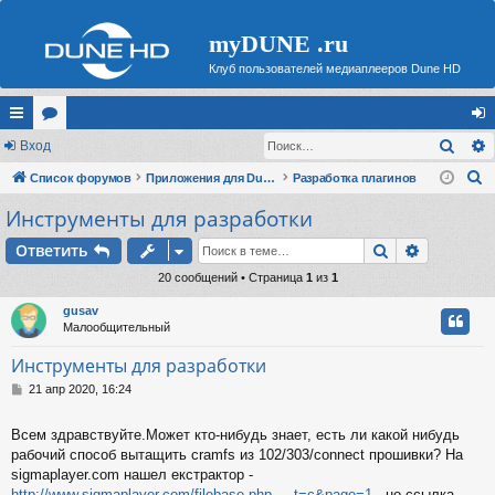
myDUNE .ru
Клуб пользователей медиаплееров Dune HD
Поис
с
Вход
ор
хо
П
ы
Список форумов
ум
Приложения для Dune HD
Разработка плагинов
д
о
Инструменты для разработки
лк
ы
и
и
Поиск
Расшире
Ответить
с
к
20 сообщений • Страница
1
из
1
gusav
Малообщительный
Инструменты для разработки
С
21 апр 2020, 16:24
о
о
Всем здравствуйте.Может кто-нибудь знает, есть ли какой нибудь
б
рабочий способ вытащить cramfs из 102/303/connect прошивки? На
щ
е
sigmaplayer.com нашел екстрактор -
н
http://www.sigmaplayer.com/filebase.php ... t=c&page=1
, но ссылка