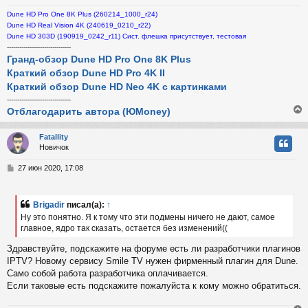
н
Dune HD Pro One 8K Plus (260214_1000_r24)
и
ч
Dune HD Real Vision 4K (240619_0210_r22)
е
Dune HD 303D (190919_0242_r11) Сист. флешка присутствует, тестовая
-------------------------------
у
Гранд-обзор Dune HD Pro One 8K Plus
Краткий обзор Dune HD Pro 4K II
Краткий обзор Dune HD Neo 4K с картинками
-------------------------------
Отблагодарить автора (ЮMoney)
Fatallity
Новичок
у
т
С
27 июн 2020, 17:08
ь
о
с
о
б
Brigadir
писал(а):
↑
к
щ
Ну это понятно. Я к тому что эти подмены ничего не дают, самое
е
главное, ядро так сказать, остается без изменений((
н
и
ч
Здравствуйте, подскажите на форуме есть ли разработчики плагинов
е
IPTV? Новому сервису Smile TV нужен фирменный плагин для Dune.
Само собой работа разработчика оплачивается.
у
Если таковые есть подскажите пожалуйста к кому можно обратиться.