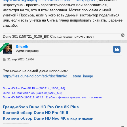
и
недоступна - просить зарегистрироваться или залогиниться,
е
несмотря на то, что я итак залогинен. Может проблема с моей
учеткой? Просьба, если у кого есть данный экстрактор поделиться
или, если есть учетка на Сигма плеер попробовать скачать. Заранее
спасибо.
Dune 301 (150721_0136_B9) Сист.флешка присутствует
В сети
В сети
Brigadir
Администратор
у
т
С
21 апр 2020, 19:04
ь
о
с
о
Это можно на самой дюне исполнить:
б
http://files.dune-hd.com/sdk/doc/html/d ... stem_image
к
щ
е
н
Dune HD Pro One 8K Plus (260214_1000_r24)
и
ч
Dune HD Real Vision 4K (240619_0210_r22)
е
Dune HD 303D (190919_0242_r11) Сист. флешка присутствует, тестовая
-------------------------------
у
Гранд-обзор Dune HD Pro One 8K Plus
Краткий обзор Dune HD Pro 4K II
Краткий обзор Dune HD Neo 4K с картинками
-------------------------------