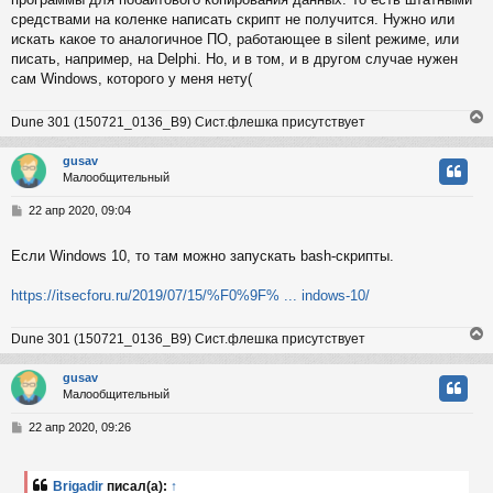
е
средствами на коленке написать скрипт не получится. Нужно или
н
искать какое то аналогичное ПО, работающее в silent режиме, или
и
ч
писать, например, на Delphi. Но, и в том, и в другом случае нужен
е
сам Windows, которого у меня нету(
у
Dune 301 (150721_0136_B9) Сист.флешка присутствует
gusav
Малообщительный
у
т
С
22 апр 2020, 09:04
ь
о
с
о
Если Windows 10, то там можно запускать bash-скрипты.
б
к
щ
е
https://itsecforu.ru/2019/07/15/%F0%9F% ... indows-10/
н
и
ч
Dune 301 (150721_0136_B9) Сист.флешка присутствует
е
gusav
у
Малообщительный
у
т
С
22 апр 2020, 09:26
ь
о
с
о
б
Brigadir
писал(а):
↑
к
щ