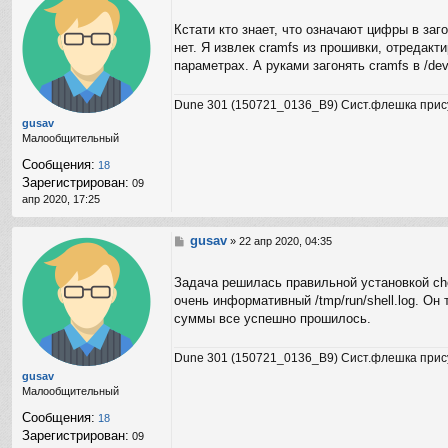
о
B
о
Кстати кто знает, что означают цифры в за
r
б
i
нет. Я извлек cramfs из прошивки, отредак
щ
g
е
параметрах. А руками загонять cramfs в /de
a
н
d
и
Dune 301 (150721_0136_B9) Сист.флешка прис
i
е
r
gusav
Малообщительный
Сообщения:
18
Зарегистрирован:
09
апр 2020, 17:25
gusav
С
»
22 апр 2020, 04:35
о
о
Задача решилась правильной установкой che
б
очень информативный /tmp/run/shell.log. Он
щ
е
суммы все успешно прошилось.
н
и
Dune 301 (150721_0136_B9) Сист.флешка прис
е
gusav
Малообщительный
Сообщения:
18
Зарегистрирован:
09