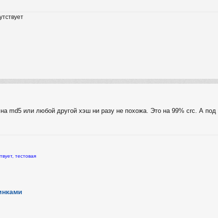
утствует
 на md5 или любой другой хэш ни разу не похожа. Это на 99% crc. А по
твует, тестовая
инками