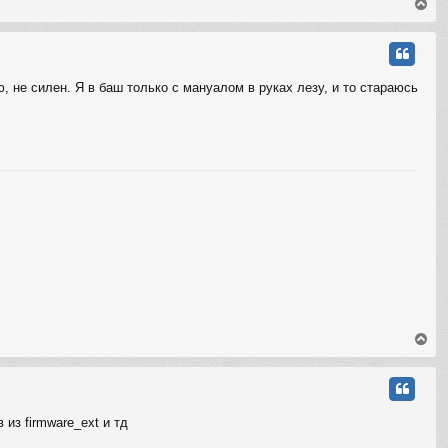
В
е
р
н
у
т
ю, не силен. Я в баш только с мануалом в руках лезу, и то стараюсь
ь
с
я
к
н
а
ч
а
л
у
В
е
р
н
у
т
из firmware_ext и тд
ь