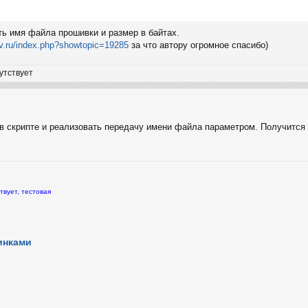
ть имя файла прошивки и размер в байтах.
tv.ru/index.php?showtopic=19285
за что автору огромное спасибо)
утствует
в скрипте и реализовать передачу имени файла параметром. Получится 
твует, тестовая
инками