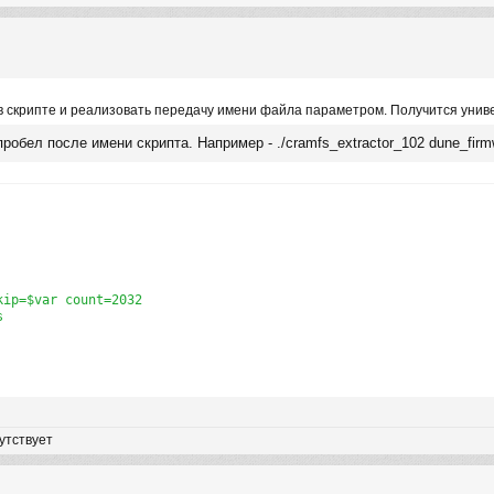
в скрипте и реализовать передачу имени файла параметром. Получится униве
обел после имени скрипта. Например - ./cramfs_extractor_102 dune_firm
ip=$var count=2032



утствует