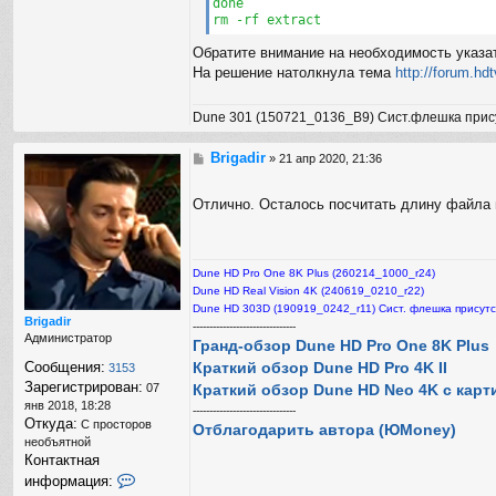
done

d
rm -rf extract
i
r
Обратите внимание на необходимость указа
На решение натолкнула тема
http://forum.hd
Dune 301 (150721_0136_B9) Сист.флешка прис
Brigadir
С
»
21 апр 2020, 21:36
о
о
Отлично. Осталось посчитать длину файла 
б
щ
е
н
Dune HD Pro One 8K Plus (260214_1000_r24)
и
е
Dune HD Real Vision 4K (240619_0210_r22)
Dune HD 303D (190919_0242_r11) Сист. флешка присутс
Brigadir
-------------------------------
Администратор
Гранд-обзор Dune HD Pro One 8K Plus
Краткий обзор Dune HD Pro 4K II
Сообщения:
3153
Зарегистрирован:
Краткий обзор Dune HD Neo 4K с карт
07
янв 2018, 18:28
-------------------------------
Откуда:
С просторов
Отблагодарить автора (ЮMoney)
необъятной
Контактная
К
информация:
о