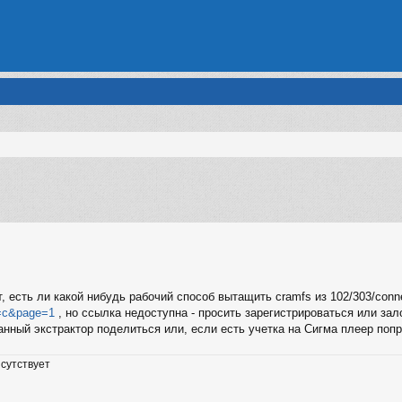
енный поиск
, есть ли какой нибудь рабочий способ вытащить cramfs из 102/303/conn
 t=c&page=1
, но ссылка недоступна - просить зарегистрироваться или зало
данный экстрактор поделиться или, если есть учетка на Сигма плеер попр
сутствует