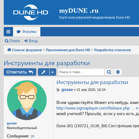
myDUNE .ru
Клуб пользователей медиаплееров Dune HD
Форумы
с
Поиск
Вход
ы
Список форумов
Приложения для Dune HD
Разработка плагинов
лк
Инструменты для разработки
и
Поиск
Расшир
Ответить
Инструменты для разработки
gusav
С
»
21 апр 2020, 16:24
о
о
Всем здравствуйте.Может кто-нибудь знает
б
http://www.sigmaplayer.com/filebase.php ...
щ
е
моей учеткой? Просьба, если у кого есть 
н
и
gusav
Dune 301 (150721_0136_B9) Сист.флешка при
е
Малообщительный
Сообщения:
18