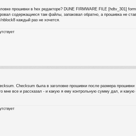
головке прошивки в hex редакторе? DUNE FIRMWARE FILE [hdtv_301] form
тировал содержащиеся там файлы, запаковал обратно, а прошивка не став
v/nblock8 каждый раз не хочется.
утствует
cksum. Checksum была в заголовке прошивки после размера прошивки в б
 то мне все и рассказал - и какую я ему контрольную сумму дал, и каку
утствует