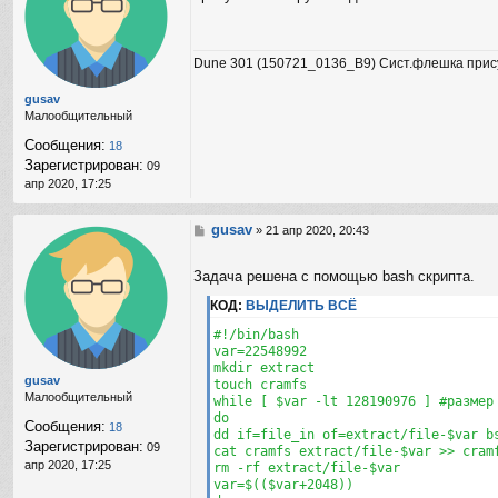
н
щ
а
е
я
н
Dune 301 (150721_0136_B9) Сист.флешка прис
и
и
н
е
ф
gusav
о
Малообщительный
р
Сообщения:
18
м
Зарегистрирован:
а
09
ц
апр 2020, 17:25
и
я
gusav
С
п
»
21 апр 2020, 20:43
о
о
о
л
Задача решена с помощью bash скрипта.
б
ь
щ
з
КОД:
ВЫДЕЛИТЬ ВСЁ
е
о
н
в
#!/bin/bash

и
а
var=22548992

е
т
mkdir extract

gusav
е
touch cramfs

Малообщительный
л
while [ $var -lt 128190976 ] #размер 
я
do

Сообщения:
18
B
dd if=file_in of=extract/file-$var b
Зарегистрирован:
r
09
cat cramfs extract/file-$var >> cramf
i
апр 2020, 17:25
rm -rf extract/file-$var

g
var=$(($var+2048))

a