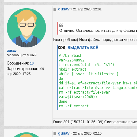
н
т
gusav
С
»
21 апр 2020, 22:01
а
о
к
о
т
б
н
щ
Отлично. Осталось посчитать длину файла 
а
е
я
н
Без проблем) Имя файла передается через пр
и
и
н
е
КОД:
ВЫДЕЛИТЬ ВСЁ
ф
gusav
о
Малообщительный
#!/bin/bash

р
var=22548992

Сообщения:
18
м
filesize=$(stat -c%s "$1")

Зарегистрирован:
а
09
mkdir extract

ц
апр 2020, 17:25
while [ $var -lt $filesize ]

и
do

я
dd if=$1 of=extract/file-$var bs=1 sk
п
cat extract/file-$var >> tango.cramfs
о
rm -rf extract/file-$var

л
var=$(($var+2048))

ь
done

з
rm -rf extract
о
в
а
Dune 301 (150721_0136_B9) Сист.флешка прис
т
е
л
gusav
С
»
22 апр 2020, 02:15
я