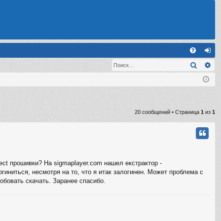
С
Поиск
Ра
FA
хо
Q
д
20 сообщений • Страница
1
из
1
ect прошивки? На sigmaplayer.com нашел екстрактор -
гиниться, несмотря на то, что я итак залогинен. Может проблема с
обовать скачать. Заранее спасибо.