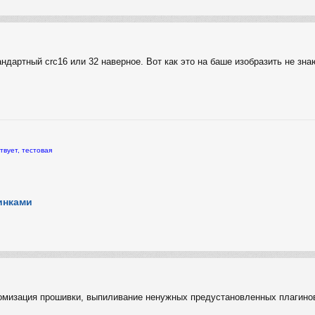
андартный crc16 или 32 наверное. Вот как это на баше изобразить не зна
твует, тестовая
инками
томизация прошивки, выпиливание ненужных предустановленных плагинов 