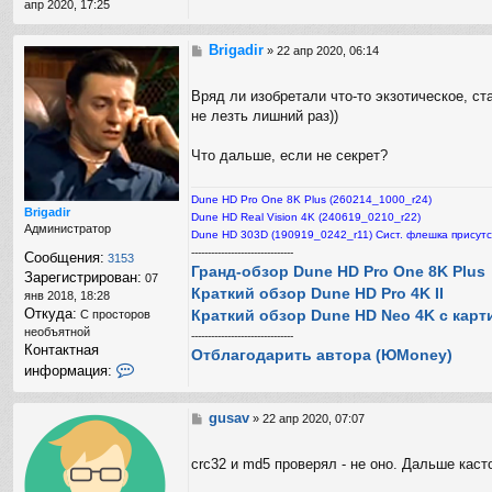
апр 2020, 17:25
Brigadir
С
»
22 апр 2020, 06:14
о
о
Вряд ли изобретали что-то экзотическое, ст
б
не лезть лишний раз))
щ
е
н
Что дальше, если не секрет?
и
е
Dune HD Pro One 8K Plus (260214_1000_r24)
Brigadir
Dune HD Real Vision 4K (240619_0210_r22)
Администратор
Dune HD 303D (190919_0242_r11) Сист. флешка присутс
-------------------------------
Сообщения:
3153
Гранд-обзор Dune HD Pro One 8K Plus
Зарегистрирован:
07
Краткий обзор Dune HD Pro 4K II
янв 2018, 18:28
Откуда:
Краткий обзор Dune HD Neo 4K с карт
С просторов
необъятной
-------------------------------
Контактная
Отблагодарить автора (ЮMoney)
К
информация:
о
н
т
gusav
С
»
22 апр 2020, 07:07
а
о
к
о
crc32 и md5 проверял - не оно. Дальше кас
т
б
н
щ