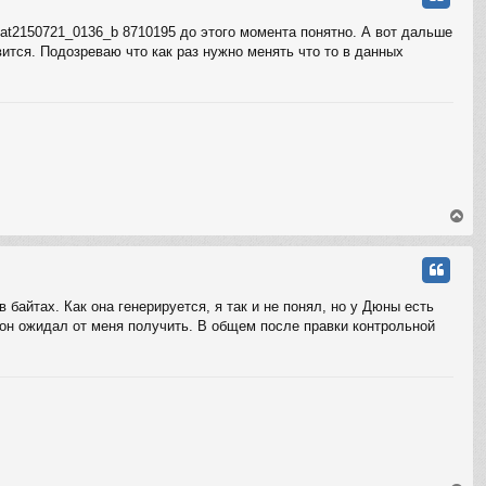
у
т
at2150721_0136_b 8710195 до этого момента понятно. А вот дальше
ь
ится. Подозреваю что как раз нужно менять что то в данных
с
я
к
н
а
ч
а
л
у
В
е
р
н
у
т
айтах. Как она генерируется, я так и не понял, но у Дюны есть
ь
ю он ожидал от меня получить. В общем после правки контрольной
с
я
к
н
а
ч
а
л
у