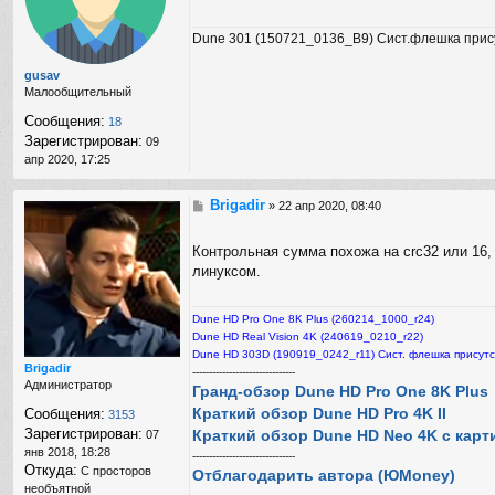
а
е
я
н
Dune 301 (150721_0136_B9) Сист.флешка прис
и
и
н
е
ф
gusav
о
Малообщительный
р
Сообщения:
18
м
Зарегистрирован:
а
09
ц
апр 2020, 17:25
и
я
Brigadir
С
п
»
22 апр 2020, 08:40
о
о
о
л
Контрольная сумма похожа на crc32 или 16,
б
ь
линуксом.
щ
з
е
о
н
в
Dune HD Pro One 8K Plus (260214_1000_r24)
и
а
е
Dune HD Real Vision 4K (240619_0210_r22)
т
е
Dune HD 303D (190919_0242_r11) Сист. флешка присутс
Brigadir
л
-------------------------------
Администратор
я
Гранд-обзор Dune HD Pro One 8K Plus
B
Краткий обзор Dune HD Pro 4K II
Сообщения:
3153
r
Зарегистрирован:
Краткий обзор Dune HD Neo 4K с карт
07
i
янв 2018, 18:28
g
-------------------------------
Откуда:
С просторов
a
Отблагодарить автора (ЮMoney)
d
необъятной