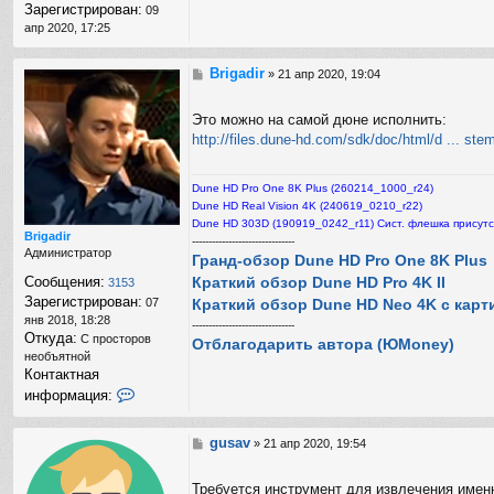
Зарегистрирован:
09
апр 2020, 17:25
Brigadir
С
»
21 апр 2020, 19:04
о
о
Это можно на самой дюне исполнить:
б
http://files.dune-hd.com/sdk/doc/html/d ... st
щ
е
н
Dune HD Pro One 8K Plus (260214_1000_r24)
и
е
Dune HD Real Vision 4K (240619_0210_r22)
Dune HD 303D (190919_0242_r11) Сист. флешка присутс
Brigadir
-------------------------------
Администратор
Гранд-обзор Dune HD Pro One 8K Plus
Краткий обзор Dune HD Pro 4K II
Сообщения:
3153
Зарегистрирован:
Краткий обзор Dune HD Neo 4K с карт
07
янв 2018, 18:28
-------------------------------
Откуда:
С просторов
Отблагодарить автора (ЮMoney)
необъятной
Контактная
К
информация:
о
н
т
gusav
С
»
21 апр 2020, 19:54
а
о
к
о
Требуется инструмент для извлечения именн
т
б