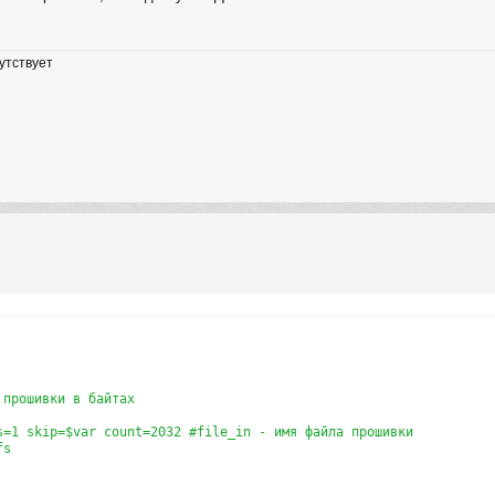
утствует
прошивки в байтах

s=1 skip=$var count=2032 #file_in - имя файла прошивки

s
