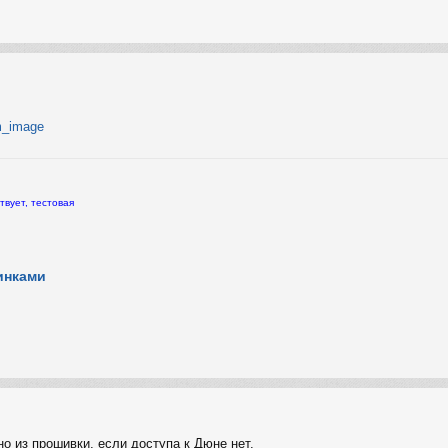
em_image
твует, тестовая
инками
о из прошивки, если доступа к Дюне нет.