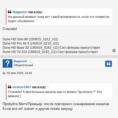
ь
о
с
о
б
Bagauser
писал(а):
↑
к
щ
На данный момент пока нет такой возможности, если что появится
е
будет объявлено.
н
и
ч
Спасибо!
е
у
Dune HD Solo 8K (250815_1012_r22)
Dune HD Pro 4K II (240619_0210_r22)
Dune HD Base 3D (190919_0242_r11) Сист.флешка присутствует
Dune HD TV-102 (190919_0242_r11) Сист.флешка присутствует
Bagauser
Общительный
у
т
С
02 июн 2026, 14:44
ь
о
с
о
б
kvvkvv1967
писал(а):
↑
к
щ
Спасибо! А футбольные каналы как-то можно "вылечить"? Это
е
важнее:)
н
и
ч
Пробуйте Матч!Премьер, после повторного сканирования каналов.
е
Если всё ок! значит и другие позже запущу.
у