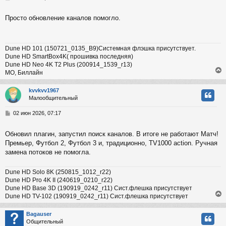
ь
о
с
о
Просто обновление каналов помогло.
б
к
щ
е
н
Dune HD 101 (150721_0135_B9)Системная флэшка присутствует.
и
ч
Dune HD SmartBox4K( прошивка последняя)
е
Dune HD Neo 4K T2 Plus (200914_1539_r13)
МО, Биллайн
у
kvvkvv1967
Малообщительный
у
т
С
02 июн 2026, 07:17
ь
о
с
о
Обновил плагин, запустил поиск каналов. В итоге не работают Матч!
б
Премьер, Футбол 2, Футбол 3 и, традиционно, TV1000 action. Ручная
к
щ
е
замена потоков не помогла.
н
и
ч
Dune HD Solo 8K (250815_1012_r22)
е
Dune HD Pro 4K II (240619_0210_r22)
Dune HD Base 3D (190919_0242_r11) Сист.флешка присутствует
у
Dune HD TV-102 (190919_0242_r11) Сист.флешка присутствует
Bagauser
Общительный