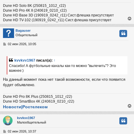
н
Dune HD Solo 8K (250815_1012_r22)
и
ч
Dune HD Pro 4K II (240619_0210_r22)
е
Dune HD Base 3D (190919_0242_r11) Сист.флешка присутствует
Dune HD TV-102 (190919_0242_r11) Сист.флешка присутствует
у
Bagauser
Общительный
у
т
С
02 июн 2026, 10:05
ь
о
с
о
б
kvvkvv1967
писал(а):
↑
к
щ
Спасибо! А футбольные каналы как-то можно "вылечить"? Это
е
важнее:)
н
и
ч
На данный момент пока нет такой возможности, если что появится
е
будет объявлено.
у
Dune HD Pro 8K Plus (250815_1012_r22)
Dune HD SmartBox 4K (240619_0210_r22)
Новости|Ростелеком
kvvkvv1967
Малообщительный
у
т
С
02 июн 2026, 10:37