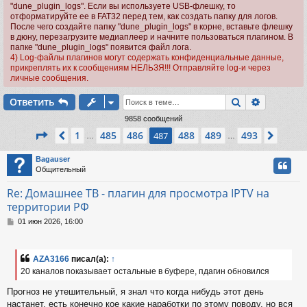
"dune_plugin_logs". Если вы используете USB-флешку, то
отформатируйте ее в FAT32 перед тем, как создать папку для логов.
После чего создайте папку "dune_plugin_logs" в корне, вставьте флешку
в дюну, перезагрузите медиаплеер и начните пользоваться плагином. В
папке "dune_plugin_logs" появится файл лога.
4) Log-файлы плагинов могут содержать конфиденциальные данные,
прикреплять их к сообщениям НЕЛЬЗЯ!!! Отправляйте log-и через
личные сообщения.
Поиск
Расшире
Ответить
9858 сообщений
Страница
487
из
493
1
485
486
488
489
493
Пред.
487
След.
…
…
Bagauser
Общительный
Re: Домашнее ТВ - плагин для просмотра IPTV на
территории РФ
С
01 июн 2026, 16:00
о
о
б
AZA3166
писал(а):
↑
щ
20 каналов показывает остальные в буфере, пдагин обновился
е
н
Прогноз не утешительный, я знал что когда нибудь этот день
и
настанет, есть конечно кое какие наработки по этому поводу, но вся
е