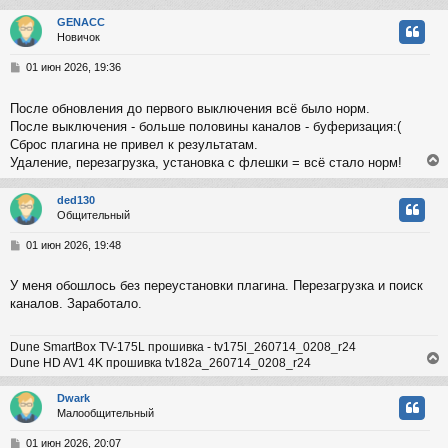
GENACC
Новичок
у
т
С
01 июн 2026, 19:36
ь
о
с
о
После обновления до первого выключения всё было норм.
б
После выключения - больше половины каналов - буферизация:(
к
щ
е
Сброс плагина не привел к результатам.
н
Удаление, перезагрузка, установка с флешки = всё стало норм!
и
ч
е
ded130
Общительный
у
у
т
С
01 июн 2026, 19:48
ь
о
с
о
У меня обошлось без переустановки плагина. Перезагрузка и поиск
б
каналов. Заработало.
к
щ
е
н
Dune SmartBox TV-175L прошивка - tv175l_260714_0208_r24
и
ч
Dune HD AV1 4K прошивка tv182a_260714_0208_r24
е
Dwark
у
Малообщительный
у
т
С
01 июн 2026, 20:07