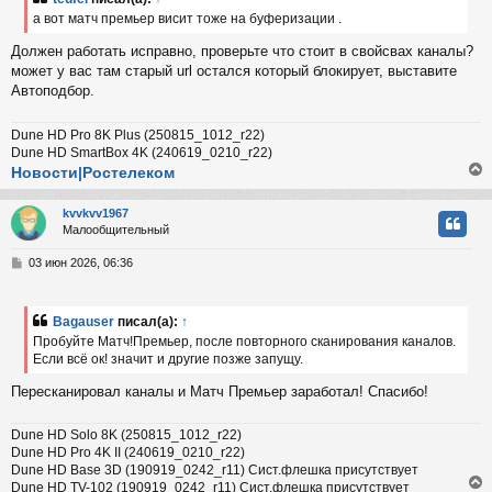
к
щ
а вот матч премьер висит тоже на буферизации .
е
н
Должен работать исправно, проверьте что cтоит в свойсвах каналы?
и
ч
может у вас там старый url остался который блокирует, выставите
е
Автоподбор.
у
Dune HD Pro 8K Plus (250815_1012_r22)
Dune HD SmartBox 4K (240619_0210_r22)
Новости|Ростелеком
kvvkvv1967
Малообщительный
у
т
С
03 июн 2026, 06:36
ь
о
с
о
б
Bagauser
писал(а):
↑
к
щ
Пробуйте Матч!Премьер, после повторного сканирования каналов.
е
Если всё ок! значит и другие позже запущу.
н
и
ч
Пересканировал каналы и Матч Премьер заработал! Спасибо!
е
у
Dune HD Solo 8K (250815_1012_r22)
Dune HD Pro 4K II (240619_0210_r22)
Dune HD Base 3D (190919_0242_r11) Сист.флешка присутствует
Dune HD TV-102 (190919_0242_r11) Сист.флешка присутствует