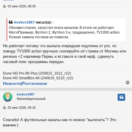
у
т
С
02 июн 2026, 08:30
ь
о
с
о
б
kvvkvv1967
писал(а):
↑
к
щ
Обновил плагин, запустил поиск каналов. В итоге не работают
е
Матч!Премьер, Футбол 2, Футбол 3 и, традиционно, TV1000 action.
н
Ручная замена потоков не помогла.
и
ч
е
Не работает потому что выпала очередная подлянка от ртк, по
поводу TV1000 action вручную скопируйте url стрима от Москвы или
у
региона +2 нарпимер Пермь и вставьте в свой мрф, сдвинуть
часовой пояс программы передач.
Dune HD Pro 8K Plus (250815_1012_r22)
Dune HD SmartBox 4K (240619_0210_r22)
Новости|Ростелеком
kvvkvv1967
Малообщительный
у
т
С
02 июн 2026, 09:16
ь
о
с
о
Спасибо! А футбольные каналы как-то можно "вылечить"? Это
б
важнее:)
к
щ
е