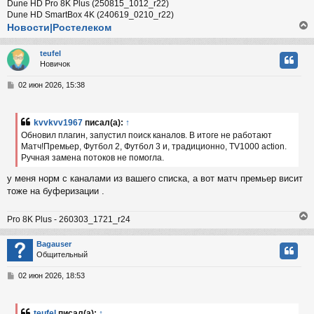
Dune HD Pro 8K Plus (250815_1012_r22)
Dune HD SmartBox 4K (240619_0210_r22)
Новости|Ростелеком
teufel
Новичок
у
т
С
02 июн 2026, 15:38
ь
о
с
о
б
kvvkvv1967
писал(а):
↑
к
щ
Обновил плагин, запустил поиск каналов. В итоге не работают
е
Матч!Премьер, Футбол 2, Футбол 3 и, традиционно, TV1000 action.
н
Ручная замена потоков не помогла.
и
ч
е
у меня норм с каналами из вашего списка, а вот матч премьер висит
тоже на буферизации .
у
Pro 8K Plus - 260303_1721_r24
Bagauser
Общительный
у
т
С
02 июн 2026, 18:53
ь
о
с
о
б
teufel
писал(а):
↑