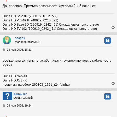
и
ч
Да, спасибо, Премьер показывает. Футболы 2 и 3 пока нет.
е
у
Dune HD Solo 8K (250815_1012_r22)
Dune HD Pro 4K II (240619_0210_r22)
Dune HD Base 3D (190919_0242_r11) Сист.флешка присутствует
Dune HD TV-102 (190919_0242_r11) Сист.флешка присутствует
snegok
Малообщительный
у
т
С
03 июн 2026, 18:23
ь
о
с
о
все каналы активны! спасибо.. хватит экспериментов, стабильность
б
нужна
к
щ
е
н
Dune HD Neo 4K
и
ч
Dune HD AV1 4K
е
прошивка на обоих 260303_1721_r24 (alpha)
у
Bagauser
Общительный
у
т
С
03 июн 2026, 19:24
ь
о
с
о