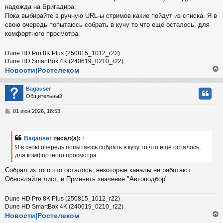
надежда на Бригадира.
Пока выбирайте в ручную URL-ы стримов какие пойдут из списка. Я в
свою очередь попытаюсь собрать в кучу то что ещё осталось, для
комфортного просмотра.
Dune HD Pro 8K Plus (250815_1012_r22)
Dune HD SmartBox 4K (240619_0210_r22)
Новости|Ростелеком
Bagauser
Общительный
у
т
С
01 июн 2026, 18:53
ь
о
с
о
б
Bagauser
писал(а):
↑
к
щ
Я в свою очередь попытаюсь собрать в кучу то что ещё осталось,
е
для комфортного просмотра.
н
и
ч
Собрал из того что осталось, некоторые каналы не работают.
е
Обновляйте лист, и Прменить значение "Автоподбор"
у
Dune HD Pro 8K Plus (250815_1012_r22)
Dune HD SmartBox 4K (240619_0210_r22)
Новости|Ростелеком