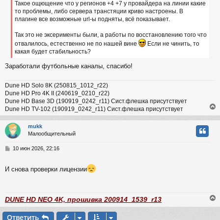
Такое ощющение что у регионов +4 +7 у провайдера на линии какие
е
то проблемы, либо сервера транстяции криво настроены. В
н
плагине все возможные url-ы подняты, всё показывает.
и
ч
е
Так это не эксерименты были, а работы по восстановлению того что
отвалилось, естественно не по нашей вине
Если не чинить, то
у
какая будет стабильность?
Заработали футбольные каналы, спасибо!
Dune HD Solo 8K (250815_1012_r22)
Dune HD Pro 4K II (240619_0210_r22)
Dune HD Base 3D (190919_0242_r11) Сист.флешка присутствует
Dune HD TV-102 (190919_0242_r11) Сист.флешка присутствует
mukk
Малообщительный
у
т
С
10 июн 2026, 22:16
ь
о
с
о
И снова проверки лицензии
б
к
щ
е
н
DUNE HD NEO 4K, прошивка 200914_1539_r13
и
ч
е
Ответить