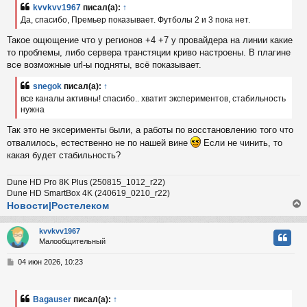
б
kvvkvv1967
писал(а):
↑
к
щ
Да, спасибо, Премьер показывает. Футболы 2 и 3 пока нет.
е
н
Такое ощющение что у регионов +4 +7 у провайдера на линии какие
и
ч
то проблемы, либо сервера транстяции криво настроены. В плагине
е
все возможные url-ы подняты, всё показывает.
у
snegok
писал(а):
↑
все каналы активны! спасибо.. хватит экспериментов, стабильность
нужна
Так это не эксерименты были, а работы по восстановлению того что
отвалилось, естественно не по нашей вине
Если не чинить, то
какая будет стабильность?
Dune HD Pro 8K Plus (250815_1012_r22)
Dune HD SmartBox 4K (240619_0210_r22)
Новости|Ростелеком
kvvkvv1967
Малообщительный
у
т
С
04 июн 2026, 10:23
ь
о
с
о
б
Bagauser
писал(а):
↑
к
щ