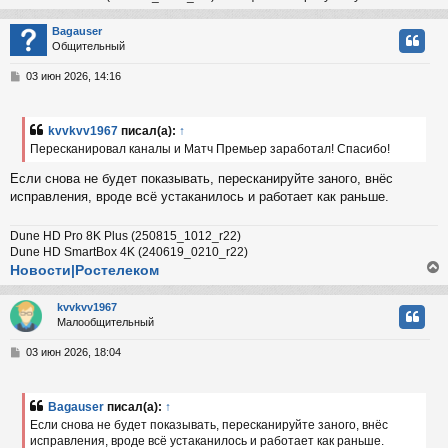
Bagauser
Общительный
у
т
С
03 июн 2026, 14:16
ь
о
с
о
б
kvvkvv1967
писал(а):
↑
к
щ
Пересканировал каналы и Матч Премьер заработал! Спасибо!
е
н
Если снова не будет показывать, пересканируйте заного, внёс
и
ч
исправления, вроде всё устаканилось и работает как раньше.
е
у
Dune HD Pro 8K Plus (250815_1012_r22)
Dune HD SmartBox 4K (240619_0210_r22)
Новости|Ростелеком
kvvkvv1967
Малообщительный
у
т
С
03 июн 2026, 18:04
ь
о
с
о
б
Bagauser
писал(а):
↑
к
щ
Если снова не будет показывать, пересканируйте заного, внёс
е
исправления, вроде всё устаканилось и работает как раньше.
н