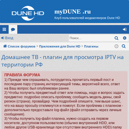
myDUNE .ru
Клуб пользователей медиаплееров Dune HD
Поис
с
Вход
ор
хо
П
ы
Список форумов
ум
Приложения для Dune HD
Плагины
д
о
Домашнее ТВ - плагин для просмотра IPTV на
лк
ы
и
территории РФ
и
с
к
ПРАВИЛА ФОРУМА
1) Прежде чем спрашивать, потрудитесь прочитать первый пост и
последние пару страниц интересующей темы, вероятней всего, ответ
на Ваш вопрос был опубликован ранее.
2) Чтобы получить предметный ответ или помощь, надо и вопрос задать
предметно: подробно описать проблему, сообщить модель дюны, свой
регион (страна), провайдер. Чем подробней опишите, тем выше шанс,
что на вашу просьбу откликнутся и помогут. Если проблема с плагином -
дополнительно предоставьте log-файл (файл отправить через личные
сообщения).
3) Чтобы получить log-файл плагина, нужно создать на первом
носителе, доступном пользователю (обычно внутренний HDD, или
любое другое USB-хранилище при отсутствии внутреннего HDD) папку