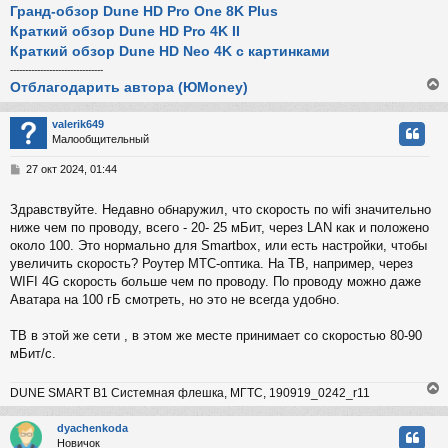
Гранд-обзор Dune HD Pro One 8K Plus
Краткий обзор Dune HD Pro 4K II
Краткий обзор Dune HD Neo 4K с картинками
-------------------------------
Отблагодарить автора (ЮMoney)
valerik649
Малообщительный
у
т
С
27 окт 2024, 01:44
ь
о
с
о
Здравствуйте. Недавно обнаружил, что скорость по wifi значительно
б
ниже чем по проводу, всего - 20- 25 мБит, через LAN как и положено
к
щ
е
около 100. Это нормально для Smartbox, или есть настройки, чтобы
н
увеличить скорость? Роутер МТС-оптика. На ТВ, например, через
и
ч
WIFI 4G скорость больше чем по проводу. По проводу можно даже
е
Аватара на 100 гБ смотреть, но это не всегда удобно.
у
ТВ в этой же сети , в этом же месте принимает со скоростью 80-90
мБит/с.
DUNE SMART B1 Системная флешка, МГТС, 190919_0242_r11
dyachenkoda
Новичок