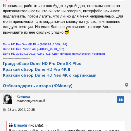
Я понимая, работать то оно будет худо-бедно, но сказывается на
производительности, кто бы что ни говорил, интерфейс начинает
подлагивать, потом лагать, что лично для меня неприемлемо. Для
меня приемлемо - это когда нажал кнопку на пульте, и мгновенно
следует реакция. Но если Вас все устраивает, то ради Бога,
выжимайте из нее сколько угодно
Dune HD Pro One 8K Plus (260214_1000_r24)
Dune HD Real Vision 4K (240619_0210_r22)
Dune HD 303D (190919_0242_r11) Сист. флешка присутствует, тестовая
-------------------------------
Гранд-обзор Dune HD Pro One 8K Plus
Краткий обзор Dune HD Pro 4K II
Краткий обзор Dune HD Neo 4K с картинками
-------------------------------
Отблагодарить автора (ЮMoney)
Кондрат
Малообщительный
у
т
С
23 апр 2024, 20:35
ь
о
с
о
б
Brigadir
писал(а):
↑
к
щ
Я понимая, работать то оно будет худо-бедно, но сказывается на