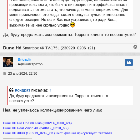
е
производительности, кто бы что ни говорил, интерфейс начинает
н
подлагивать, потом лагать, что лично для меня неприемлемо. Для
и
ч
е
меня приемлемо - это когда нажал кнопку на пульте, и мгновенно
следует реакция. Но если Вас все устраивает, то ради Бога,
выжимайте из нее сколько угодно
у
Да, буду продолжать эксперименты. Торрент-клиент то посоветуете?
Dune Hd
Smartbox 4K TV-175L (230929_0206_r21)
Brigadir
Администратор
у
т
С
23 апр 2024, 22:30
ь
о
с
о
б
Кондрат
писал(а):
↑
к
щ
Да, буду продолжать эксперименты. Торрент-клиент то
е
посоветуете?
н
и
ч
Неа, не увлекаюсь коллекционированием чего либо
е
у
Dune HD Pro One 8K Plus (260214_1000_r24)
Dune HD Real Vision 4K (240619_0210_r22)
Dune HD 303D (190919_0242_r11) Сист. флешка присутствует, тестовая
-------------------------------