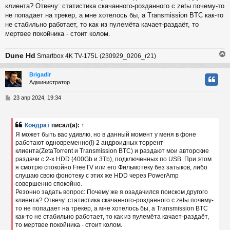
клиента? Отвечу: статистика скачанного-розданного с zetы почему-то
не попадает на трекер, а мне хотелось бы, а Transmission BТC как-то
не стабильно работает, то как из пулемёта качает-раздаёт, то
мертвее покойника - стоит колом.
Dune Hd
Smartbox 4K TV-175L (230929_0206_r21)
Brigadir
Администратор
у
т
С
23 апр 2024, 19:34
ь
о
с
о
б
Кондрат
писал(а):
↑
к
щ
Я может быть вас удивлю, но в данный момент у меня в фоне
е
работают одновременно(!) 2 андроидных торрент-
н
клиента(ZetaTorrent и Transmission BTC) и раздают мои авторские
и
ч
е
раздачи с 2-х HDD (400Gb и 3Tb), подключенных по USB. При этом
я смотрю спокойно FreeTV или его Фильмотеку без затыков, либо
слушаю свою фонотеку с этих же HDD через PowerAmp
у
совершенно спокойно.
Резонно задать вопрос: Почему же я озадачился поиском другого
клиента? Отвечу: статистика скачанного-розданного с zetы почему-
то не попадает на трекер, а мне хотелось бы, а Transmission BТC
как-то не стабильно работает, то как из пулемёта качает-раздаёт,
то мертвее покойника - стоит колом.