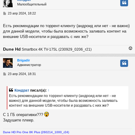
Малообщительный
у
т
С
23 апр 2024, 18:22
ь
о
с
о
Есть рекомендации по торрент-клиенту (андроид или нет - не важно)
б
для данной модели, чтобы была возможность заливать контент на
к
щ
е
внешние USB-носители и раздавать с них же?
н
и
ч
Dune Hd
Smartbox 4K TV-175L (230929_0206_r21)
е
у
Brigadir
Администратор
у
т
С
23 апр 2024, 18:31
ь
о
с
о
б
Кондрат
писал(а):
↑
к
щ
Есть рекомендации по торрент-клиенту (андроид или нет - не
е
важно) для данной модели, чтобы была возможность заливать
н
контент на внешние USB-носители и раздавать с них же?
и
ч
е
С 1 ГБ оперативки???
Задушите плеер.
у
Dune HD Pro One 8K Plus (260214_1000_r24)