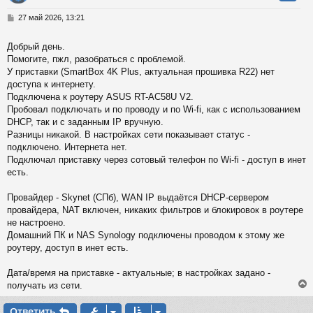
у
т
С
27 май 2026, 13:21
ь
о
с
о
Добрый день.
б
Помогите, пжл, разобраться с проблемой.
к
щ
е
У приставки (SmartBox 4K Plus, актуальная прошивка R22) нет
н
доступа к интернету.
и
ч
Подключена к роутеру ASUS RT-AC58U V2.
е
Пробовал подключать и по проводу и по Wi-fi, как с использованием
DHCP, так и с заданным IP вручную.
у
Разницы никакой. В настройках сети показывает статус -
подключено. Интернета нет.
Подключал приставку через сотовый телефон по Wi-fi - доступ в инет
есть.
Провайдер - Skynet (СПб), WAN IP выдаётся DHCP-сервером
провайдера, NAT включен, никаких фильтров и блокировок в роутере
не настроено.
Домашний ПК и NAS Synology подключены проводом к этому же
роутеру, доступ в инет есть.
Дата/время на приставке - актуальные; в настройках задано -
получать из сети.
Ответить