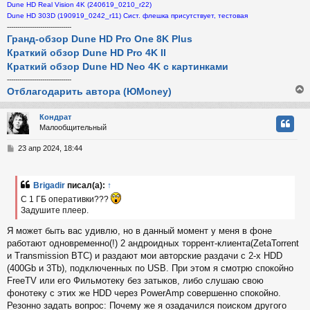
Dune HD Real Vision 4K (240619_0210_r22)
Dune HD 303D (190919_0242_r11) Сист. флешка присутствует, тестовая
-------------------------------
Гранд-обзор Dune HD Pro One 8K Plus
Краткий обзор Dune HD Pro 4K II
Краткий обзор Dune HD Neo 4K с картинками
-------------------------------
Отблагодарить автора (ЮMoney)
Кондрат
Малообщительный
у
т
С
23 апр 2024, 18:44
ь
о
с
о
б
Brigadir
писал(а):
↑
к
щ
С 1 ГБ оперативки???
е
н
Задушите плеер.
и
ч
Я может быть вас удивлю, но в данный момент у меня в фоне
е
работают одновременно(!) 2 андроидных торрент-клиента(ZetaTorrent
у
и Transmission BTC) и раздают мои авторские раздачи с 2-х HDD
(400Gb и 3Tb), подключенных по USB. При этом я смотрю спокойно
FreeTV или его Фильмотеку без затыков, либо слушаю свою
фонотеку с этих же HDD через PowerAmp совершенно спокойно.
Резонно задать вопрос: Почему же я озадачился поиском другого