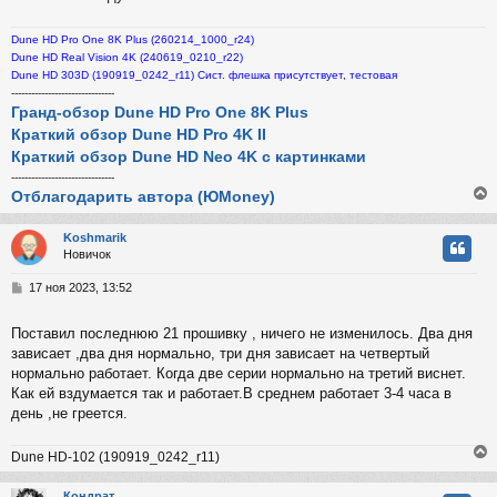
н
и
Dune HD Pro One 8K Plus (260214_1000_r24)
е
Dune HD Real Vision 4K (240619_0210_r22)
Dune HD 303D (190919_0242_r11) Сист. флешка присутствует, тестовая
-------------------------------
Гранд-обзор Dune HD Pro One 8K Plus
Краткий обзор Dune HD Pro 4K II
Краткий обзор Dune HD Neo 4K с картинками
-------------------------------
Отблагодарить автора (ЮMoney)
Koshmarik
Новичок
у
т
С
17 ноя 2023, 13:52
ь
о
с
о
Поставил последнюю 21 прошивку , ничего не изменилось. Два дня
б
зависает ,два дня нормально, три дня зависает на четвертый
к
щ
е
нормально работает. Когда две серии нормально на третий виснет.
н
Как ей вздумается так и работает.В среднем работает 3-4 часа в
и
ч
день ,не греется.
е
Dune HD-102 (190919_0242_r11)
у
Кондрат