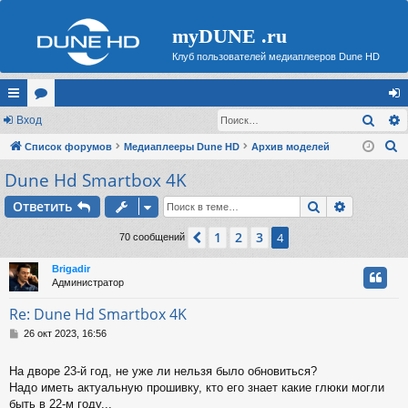
myDUNE .ru
Клуб пользователей медиаплееров Dune HD
Поис
с
Вход
ор
хо
П
ы
Список форумов
ум
Медиаплееры Dune HD
Архив моделей
д
о
Dune Hd Smartbox 4K
лк
ы
и
и
Поиск
Расшире
Ответить
с
к
1
2
3
Пред.
4
70 сообщений
Brigadir
Администратор
Re: Dune Hd Smartbox 4K
С
26 окт 2023, 16:56
о
о
На дворе 23-й год, не уже ли нельзя было обновиться?
б
Надо иметь актуальную прошивку, кто его знает какие глюки могли
щ
е
быть в 22-м году...