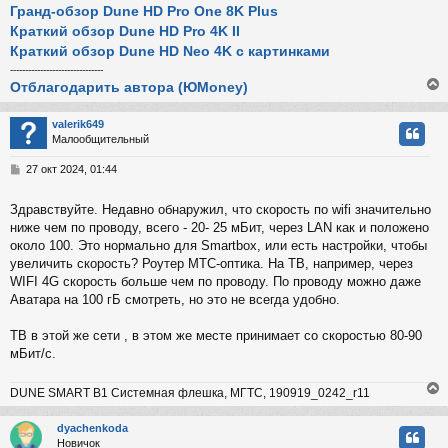
Гранд-обзор Dune HD Pro One 8K Plus
Краткий обзор Dune HD Pro 4K II
Краткий обзор Dune HD Neo 4K с картинками
-------------------------------
Отблагодарить автора (ЮMoney)
valerik649
Малообщительный
у
т
С
27 окт 2024, 01:44
ь
о
с
о
Здравствуйте. Недавно обнаружил, что скорость по wifi значительно
б
ниже чем по проводу, всего - 20- 25 мБит, через LAN как и положено
к
щ
е
около 100. Это нормально для Smartbox, или есть настройки, чтобы
н
увеличить скорость? Роутер МТС-оптика. На ТВ, например, через
и
ч
WIFI 4G скорость больше чем по проводу. По проводу можно даже
е
Аватара на 100 гБ смотреть, но это не всегда удобно.
у
ТВ в этой же сети , в этом же месте принимает со скоростью 80-90
мБит/с.
DUNE SMART B1 Системная флешка, МГТС, 190919_0242_r11
dyachenkoda
Новичок