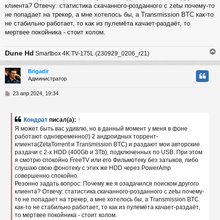
клиента? Отвечу: статистика скачанного-розданного с zetы почему-то
не попадает на трекер, а мне хотелось бы, а Transmission BТC как-то
не стабильно работает, то как из пулемёта качает-раздаёт, то
мертвее покойника - стоит колом.
Dune Hd
Smartbox 4K TV-175L (230929_0206_r21)
Brigadir
Администратор
у
т
С
23 апр 2024, 19:34
ь
о
с
о
б
Кондрат
писал(а):
↑
к
щ
Я может быть вас удивлю, но в данный момент у меня в фоне
е
работают одновременно(!) 2 андроидных торрент-
н
клиента(ZetaTorrent и Transmission BTC) и раздают мои авторские
и
ч
е
раздачи с 2-х HDD (400Gb и 3Tb), подключенных по USB. При этом
я смотрю спокойно FreeTV или его Фильмотеку без затыков, либо
слушаю свою фонотеку с этих же HDD через PowerAmp
у
совершенно спокойно.
Резонно задать вопрос: Почему же я озадачился поиском другого
клиента? Отвечу: статистика скачанного-розданного с zetы почему-
то не попадает на трекер, а мне хотелось бы, а Transmission BТC
как-то не стабильно работает, то как из пулемёта качает-раздаёт,
то мертвее покойника - стоит колом.