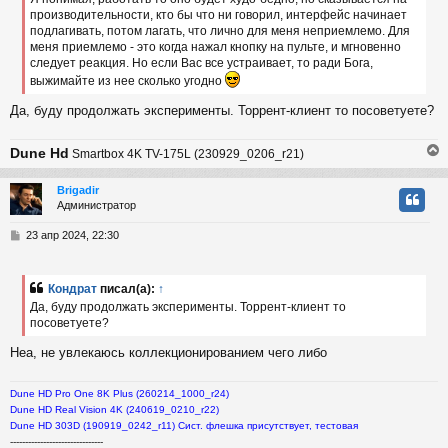
е
производительности, кто бы что ни говорил, интерфейс начинает
н
подлагивать, потом лагать, что лично для меня неприемлемо. Для
и
ч
е
меня приемлемо - это когда нажал кнопку на пульте, и мгновенно
следует реакция. Но если Вас все устраивает, то ради Бога,
выжимайте из нее сколько угодно
у
Да, буду продолжать эксперименты. Торрент-клиент то посоветуете?
Dune Hd
Smartbox 4K TV-175L (230929_0206_r21)
Brigadir
Администратор
у
т
С
23 апр 2024, 22:30
ь
о
с
о
б
Кондрат
писал(а):
↑
к
щ
Да, буду продолжать эксперименты. Торрент-клиент то
е
посоветуете?
н
и
ч
Неа, не увлекаюсь коллекционированием чего либо
е
у
Dune HD Pro One 8K Plus (260214_1000_r24)
Dune HD Real Vision 4K (240619_0210_r22)
Dune HD 303D (190919_0242_r11) Сист. флешка присутствует, тестовая
-------------------------------