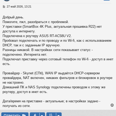
у
т
С
27 май 2026, 13:21
ь
о
с
о
Добрый день.
б
Помогите, пжл, разобраться с проблемой.
к
щ
е
У приставки (SmartBox 4K Plus, актуальная прошивка R22) нет
н
доступа к интернету.
и
ч
Подключена к роутеру ASUS RT-AC58U V2.
е
Пробовал подключать и по проводу и по Wi-fi, как с использованием
DHCP, так и с заданным IP вручную.
у
Разницы никакой. В настройках сети показывает статус -
подключено. Интернета нет.
Подключал приставку через сотовый телефон по Wi-fi - доступ в инет
есть.
Провайдер - Skynet (СПб), WAN IP выдаётся DHCP-сервером
провайдера, NAT включен, никаких фильтров и блокировок в роутере
не настроено.
Домашний ПК и NAS Synology подключены проводом к этому же
роутеру, доступ в инет есть.
Дата/время на приставке - актуальные; в настройках задано -
получать из сети.
Ответить