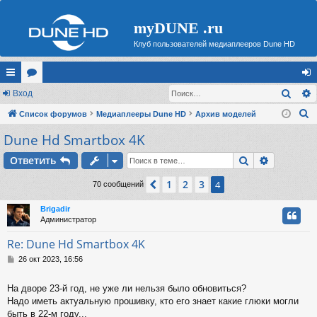
myDUNE .ru
Клуб пользователей медиаплееров Dune HD
Поис
с
Вход
ор
хо
П
ы
Список форумов
ум
Медиаплееры Dune HD
Архив моделей
д
о
Dune Hd Smartbox 4K
лк
ы
и
и
Поиск
Расшире
Ответить
с
к
1
2
3
Пред.
4
70 сообщений
Brigadir
Администратор
Re: Dune Hd Smartbox 4K
С
26 окт 2023, 16:56
о
о
На дворе 23-й год, не уже ли нельзя было обновиться?
б
Надо иметь актуальную прошивку, кто его знает какие глюки могли
щ
е
быть в 22-м году...