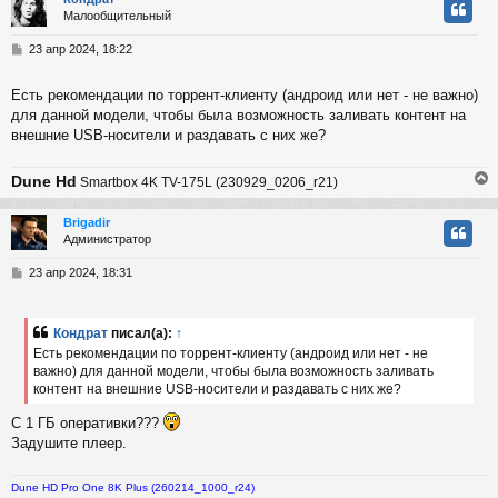
Малообщительный
у
т
С
23 апр 2024, 18:22
ь
о
с
о
Есть рекомендации по торрент-клиенту (андроид или нет - не важно)
б
для данной модели, чтобы была возможность заливать контент на
к
щ
е
внешние USB-носители и раздавать с них же?
н
и
ч
Dune Hd
Smartbox 4K TV-175L (230929_0206_r21)
е
у
Brigadir
Администратор
у
т
С
23 апр 2024, 18:31
ь
о
с
о
б
Кондрат
писал(а):
↑
к
щ
Есть рекомендации по торрент-клиенту (андроид или нет - не
е
важно) для данной модели, чтобы была возможность заливать
н
контент на внешние USB-носители и раздавать с них же?
и
ч
е
С 1 ГБ оперативки???
Задушите плеер.
у
Dune HD Pro One 8K Plus (260214_1000_r24)