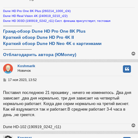
н
и
Dune HD Pro One 8K Plus (260214_1000_r24)
е
Dune HD Real Vision 4K (240619_0210_r22)
Dune HD 303D (190919_0242_r11) Сист. флешка присутствует, тестовая
-------------------------------
Гранд-обзор Dune HD Pro One 8K Plus
Краткий обзор Dune HD Pro 4K II
Краткий обзор Dune HD Neo 4K с картинками
-------------------------------
Отблагодарить автора (ЮMoney)
Koshmarik
Новичок
у
т
С
17 ноя 2023, 13:52
ь
о
с
о
Поставил последнюю 21 прошивку , ничего не изменилось. Два дня
б
зависает ,два дня нормально, три дня зависает на четвертый
к
щ
е
нормально работает. Когда две серии нормально на третий виснет.
н
Как ей вздумается так и работает.В среднем работает 3-4 часа в
и
ч
день ,не греется.
е
Dune HD-102 (190919_0242_r11)
у
Кондрат