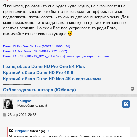
Я понимая, работать то оно будет худо-бедно, но сказывается на
производительности, кто бы что ни говорил, интерфейс начинает
подлагивать, потом лагать, что лично для меня неприемлемо. Для
меня приемлемо - это когда нажал кнопку на пульте, и мгновенно
следует реакция. Но если Вас все устраивает, то ради Бога,
выжимайте из нее сколько угодно
Dune HD Pro One 8K Plus (260214_1000_r24)
Dune HD Real Vision 4K (240619_0210_r22)
Dune HD 303D (190919_0242_r11) Сист. флешка присутствует, тестовая
-------------------------------
Гранд-обзор Dune HD Pro One 8K Plus
Краткий обзор Dune HD Pro 4K II
Краткий обзор Dune HD Neo 4K с картинками
-------------------------------
Отблагодарить автора (ЮMoney)
Кондрат
Малообщительный
у
т
С
23 апр 2024, 20:35
ь
о
с
о
б
Brigadir
писал(а):
↑
к
щ
Я понимая, работать то оно будет худо-бедно, но сказывается на