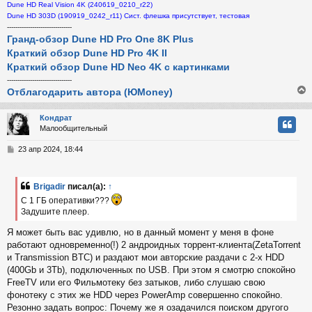
Dune HD Real Vision 4K (240619_0210_r22)
Dune HD 303D (190919_0242_r11) Сист. флешка присутствует, тестовая
-------------------------------
Гранд-обзор Dune HD Pro One 8K Plus
Краткий обзор Dune HD Pro 4K II
Краткий обзор Dune HD Neo 4K с картинками
-------------------------------
Отблагодарить автора (ЮMoney)
Кондрат
Малообщительный
у
т
С
23 апр 2024, 18:44
ь
о
с
о
б
Brigadir
писал(а):
↑
к
щ
С 1 ГБ оперативки???
е
н
Задушите плеер.
и
ч
Я может быть вас удивлю, но в данный момент у меня в фоне
е
работают одновременно(!) 2 андроидных торрент-клиента(ZetaTorrent
у
и Transmission BTC) и раздают мои авторские раздачи с 2-х HDD
(400Gb и 3Tb), подключенных по USB. При этом я смотрю спокойно
FreeTV или его Фильмотеку без затыков, либо слушаю свою
фонотеку с этих же HDD через PowerAmp совершенно спокойно.
Резонно задать вопрос: Почему же я озадачился поиском другого