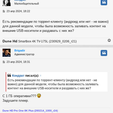
Малообщительный
у
т
С
23 апр 2024, 18:22
ь
о
с
о
Есть рекомендации по торрент-клиенту (андроид или нет - не важно)
б
для данной модели, чтобы была возможность заливать контент на
к
щ
е
внешние USB-носители и раздавать с них же?
н
и
ч
Dune Hd
Smartbox 4K TV-175L (230929_0206_r21)
е
у
Brigadir
Администратор
у
т
С
23 апр 2024, 18:31
ь
о
с
о
б
Кондрат
писал(а):
↑
к
щ
Есть рекомендации по торрент-клиенту (андроид или нет - не
е
важно) для данной модели, чтобы была возможность заливать
н
контент на внешние USB-носители и раздавать с них же?
и
ч
е
С 1 ГБ оперативки???
Задушите плеер.
у
Dune HD Pro One 8K Plus (260214_1000_r24)