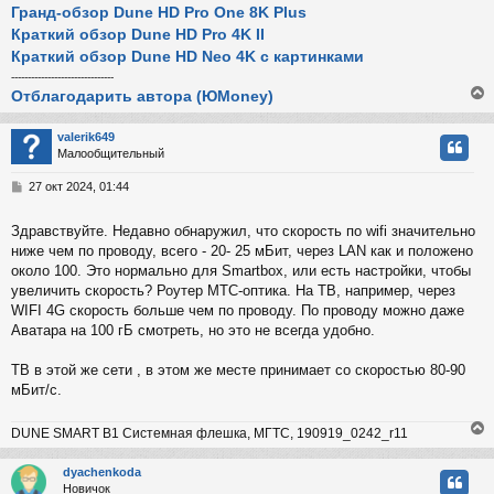
Гранд-обзор Dune HD Pro One 8K Plus
Краткий обзор Dune HD Pro 4K II
Краткий обзор Dune HD Neo 4K с картинками
-------------------------------
Отблагодарить автора (ЮMoney)
valerik649
Малообщительный
у
т
С
27 окт 2024, 01:44
ь
о
с
о
Здравствуйте. Недавно обнаружил, что скорость по wifi значительно
б
ниже чем по проводу, всего - 20- 25 мБит, через LAN как и положено
к
щ
е
около 100. Это нормально для Smartbox, или есть настройки, чтобы
н
увеличить скорость? Роутер МТС-оптика. На ТВ, например, через
и
ч
WIFI 4G скорость больше чем по проводу. По проводу можно даже
е
Аватара на 100 гБ смотреть, но это не всегда удобно.
у
ТВ в этой же сети , в этом же месте принимает со скоростью 80-90
мБит/с.
DUNE SMART B1 Системная флешка, МГТС, 190919_0242_r11
dyachenkoda
Новичок