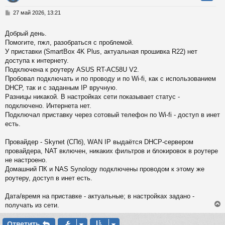
у
т
С
27 май 2026, 13:21
ь
о
с
о
Добрый день.
б
Помогите, пжл, разобраться с проблемой.
к
щ
е
У приставки (SmartBox 4K Plus, актуальная прошивка R22) нет
н
доступа к интернету.
и
ч
Подключена к роутеру ASUS RT-AC58U V2.
е
Пробовал подключать и по проводу и по Wi-fi, как с использованием
DHCP, так и с заданным IP вручную.
у
Разницы никакой. В настройках сети показывает статус -
подключено. Интернета нет.
Подключал приставку через сотовый телефон по Wi-fi - доступ в инет
есть.
Провайдер - Skynet (СПб), WAN IP выдаётся DHCP-сервером
провайдера, NAT включен, никаких фильтров и блокировок в роутере
не настроено.
Домашний ПК и NAS Synology подключены проводом к этому же
роутеру, доступ в инет есть.
Дата/время на приставке - актуальные; в настройках задано -
получать из сети.
Ответить