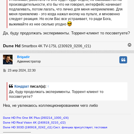
е
производительности, кто бы что ни говорил, интерфейс начинает
н
подлагивать, потом лагать, что лично для меня неприемлемо. Для
и
ч
е
меня приемлемо - это когда нажал кнопку на пульте, и мгновенно
следует реакция. Но если Вас все устраивает, то ради Бога,
выжимайте из нее сколько угодно
у
Да, буду продолжать эксперименты. Торрент-клиент то посоветуете?
Dune Hd
Smartbox 4K TV-175L (230929_0206_r21)
Brigadir
Администратор
у
т
С
23 апр 2024, 22:30
ь
о
с
о
б
Кондрат
писал(а):
↑
к
щ
Да, буду продолжать эксперименты. Торрент-клиент то
е
посоветуете?
н
и
ч
Неа, не увлекаюсь коллекционированием чего либо
е
у
Dune HD Pro One 8K Plus (260214_1000_r24)
Dune HD Real Vision 4K (240619_0210_r22)
Dune HD 303D (190919_0242_r11) Сист. флешка присутствует, тестовая
-------------------------------