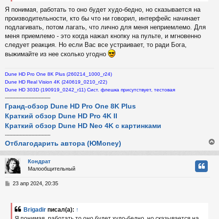
Я понимая, работать то оно будет худо-бедно, но сказывается на
производительности, кто бы что ни говорил, интерфейс начинает
подлагивать, потом лагать, что лично для меня неприемлемо. Для
меня приемлемо - это когда нажал кнопку на пульте, и мгновенно
следует реакция. Но если Вас все устраивает, то ради Бога,
выжимайте из нее сколько угодно
Dune HD Pro One 8K Plus (260214_1000_r24)
Dune HD Real Vision 4K (240619_0210_r22)
Dune HD 303D (190919_0242_r11) Сист. флешка присутствует, тестовая
-------------------------------
Гранд-обзор Dune HD Pro One 8K Plus
Краткий обзор Dune HD Pro 4K II
Краткий обзор Dune HD Neo 4K с картинками
-------------------------------
Отблагодарить автора (ЮMoney)
Кондрат
Малообщительный
у
т
С
23 апр 2024, 20:35
ь
о
с
о
б
Brigadir
писал(а):
↑
к
щ
Я понимая, работать то оно будет худо-бедно, но сказывается на