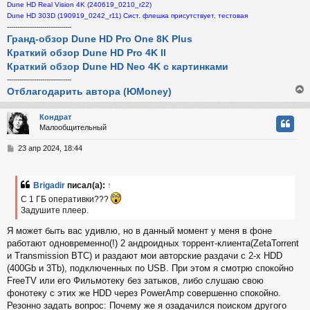
Dune HD Real Vision 4K (240619_0210_r22)
Dune HD 303D (190919_0242_r11) Сист. флешка присутствует, тестовая
-------------------------------
Гранд-обзор Dune HD Pro One 8K Plus
Краткий обзор Dune HD Pro 4K II
Краткий обзор Dune HD Neo 4K с картинками
-------------------------------
Отблагодарить автора (ЮMoney)
Кондрат
Малообщительный
у
т
С
23 апр 2024, 18:44
ь
о
с
о
б
Brigadir
писал(а):
↑
к
щ
С 1 ГБ оперативки???
е
н
Задушите плеер.
и
ч
Я может быть вас удивлю, но в данный момент у меня в фоне
е
работают одновременно(!) 2 андроидных торрент-клиента(ZetaTorrent
у
и Transmission BTC) и раздают мои авторские раздачи с 2-х HDD
(400Gb и 3Tb), подключенных по USB. При этом я смотрю спокойно
FreeTV или его Фильмотеку без затыков, либо слушаю свою
фонотеку с этих же HDD через PowerAmp совершенно спокойно.
Резонно задать вопрос: Почему же я озадачился поиском другого