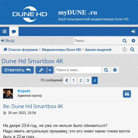
myDUNE .ru
Клуб пользователей медиаплееров Dune HD
Поис
с
Вход
ор
хо
П
ы
Список форумов
ум
Медиаплееры Dune HD
Архив моделей
д
о
Dune Hd Smartbox 4K
лк
ы
и
и
Поиск
Расшире
Ответить
с
к
1
2
3
Пред.
4
70 сообщений
Brigadir
Администратор
Re: Dune Hd Smartbox 4K
С
26 окт 2023, 16:56
о
о
На дворе 23-й год, не уже ли нельзя было обновиться?
б
Надо иметь актуальную прошивку, кто его знает какие глюки могли
щ
е
быть в 22-м году...