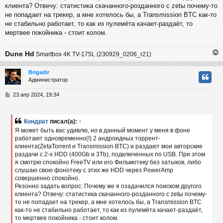
клиента? Отвечу: статистика скачанного-розданного с zetы почему-то
не попадает на трекер, а мне хотелось бы, а Transmission BТC как-то
не стабильно работает, то как из пулемёта качает-раздаёт, то
мертвее покойника - стоит колом.
Dune Hd
Smartbox 4K TV-175L (230929_0206_r21)
Brigadir
Администратор
у
т
С
23 апр 2024, 19:34
ь
о
с
о
б
Кондрат
писал(а):
↑
к
щ
Я может быть вас удивлю, но в данный момент у меня в фоне
е
работают одновременно(!) 2 андроидных торрент-
н
клиента(ZetaTorrent и Transmission BTC) и раздают мои авторские
и
ч
е
раздачи с 2-х HDD (400Gb и 3Tb), подключенных по USB. При этом
я смотрю спокойно FreeTV или его Фильмотеку без затыков, либо
слушаю свою фонотеку с этих же HDD через PowerAmp
у
совершенно спокойно.
Резонно задать вопрос: Почему же я озадачился поиском другого
клиента? Отвечу: статистика скачанного-розданного с zetы почему-
то не попадает на трекер, а мне хотелось бы, а Transmission BТC
как-то не стабильно работает, то как из пулемёта качает-раздаёт,
то мертвее покойника - стоит колом.