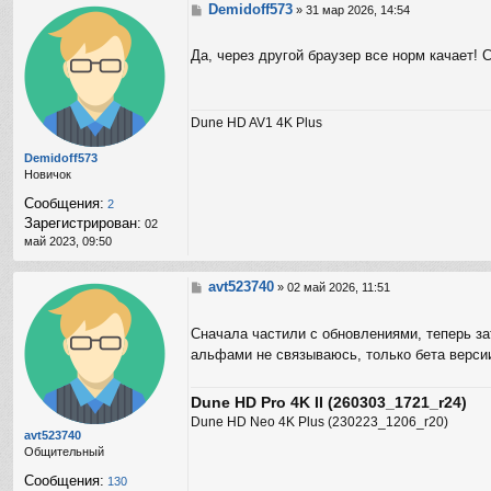
Demidoff573
С
»
31 мар 2026, 14:54
о
о
Да, через другой браузер все норм качает! С
б
щ
е
н
Dune HD AV1 4K Plus
и
е
Demidoff573
Новичок
Сообщения:
2
Зарегистрирован:
02
май 2023, 09:50
avt523740
С
»
02 май 2026, 11:51
о
о
Сначала частили с обновлениями, теперь з
б
щ
альфами не связываюсь, только бета верси
е
н
Dune HD Pro 4K II (260303_1721_r24)
и
е
Dune HD Neo 4K Plus (230223_1206_r20)
avt523740
Общительный
Сообщения:
130