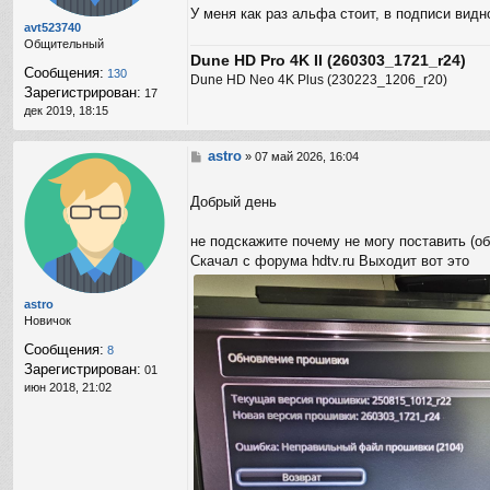
е
У меня как раз альфа стоит, в подписи видн
avt523740
Общительный
Dune HD Pro 4K II (260303_1721_r24)
Сообщения:
130
Dune HD Neo 4K Plus (230223_1206_r20)
Зарегистрирован:
17
дек 2019, 18:15
astro
С
»
07 май 2026, 16:04
о
о
Добрый день
б
щ
е
не подскажите почему не могу поставить (о
н
Скачал с форума hdtv.ru Выходит вот это
и
е
astro
Новичок
Сообщения:
8
Зарегистрирован:
01
июн 2018, 21:02