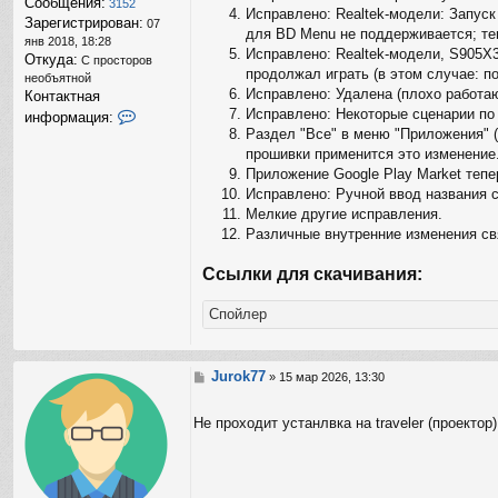
Сообщения:
3152
Исправлено: Realtek-модели: Запуск
Зарегистрирован:
07
для BD Menu не поддерживается; теп
янв 2018, 18:28
Исправлено: Realtek-модели, S905X3
Откуда:
С просторов
продолжал играть (в этом случае: п
необъятной
Исправлено: Удалена (плохо работаю
Контактная
Исправлено: Некоторые сценарии по 
К
информация:
о
Раздел "Все" в меню "Приложения" (
н
прошивки применится это изменение
т
Приложение Google Play Market тепе
а
Исправлено: Ручной ввод названия с
к
Мелкие другие исправления.
т
н
Различные внутренние изменения с
а
я
Ссылки для скачивания:
и
н
Спойлер
ф
о
р
м
Jurok77
С
»
15 мар 2026, 13:30
а
о
ц
о
и
Не проходит устанлвка на traveler (проекто
б
я
щ
п
е
о
н
л
и
ь