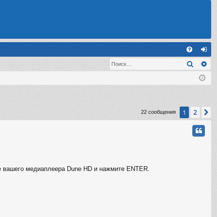
С
Поиск
Ра
FA
хо
Q
д
2
1
С
22 сообщения
ре вашего медиаплеера Dune HD и нажмите ENTER.