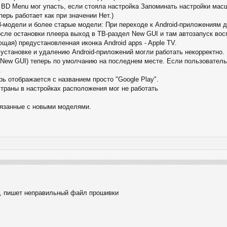
 BD Menu мог упасть, если стояла настройка Запоминать настройки масш
ерь работает как при значении Нет.)
-модели и более старые модели: При переходе к Android-приложениям д
осле остановки плеера выход в ТВ-раздел New GUI и там автозапуск вос
щая) предустановленная иконка Android apps - Apple TV.
установке и удалению Android-приложений могли работать некорректно.
New GUI) теперь по умолчанию на последнем месте. Если пользователь 
.
рь отображается с названием просто "Google Play".
траны в настройках расположения мог не работать
вязанные с новыми моделями.
р), пишет неправильный файл прошивки