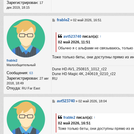
Зарегистрирован:
17
дек 2019, 18:15
frable2
С
»
02 май 2026, 16:51
о
о
б
avt523740
писал(а):
↑
щ
02 май 2026, 11:51
е
н
Обычно я с альфами не связываюсь, только
и
е
Тоже только беты, они доступны прямо из и
frable2
Малообщительный
Dune HD AV1, 250815_1012_r22
Сообщения:
63
Dune HD Magic 4K, 240619_0210_r22
Зарегистрирован:
RU
27 авг
2018, 18:49
Откуда:
RU Far East
avt523740
С
»
02 май 2026, 18:04
о
о
б
frable2
писал(а):
↑
щ
02 май 2026, 16:51
е
н
Тоже только беты, они доступны прямо из и
и