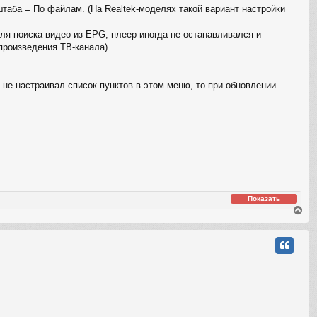
таба = По файлам. (На Realtek-моделях такой вариант настройки
ля поиска видео из EPG, плеер иногда не останавливался и
произведения ТВ-канала).
не настраивал список пунктов в этом меню, то при обновлении
Показать
В
е
р
н
у
т
ь
с
я
к