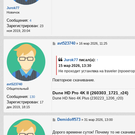
е
з
Jurok77
о
Новичок
в
а
Сообщения:
4
т
Зарегистрирован:
23
е
ноя 2019, 20:04
л
я
B
avt523740
С
»
16 мар 2026, 11:25
r
о
i
о
g
б
a
Jurok77
писал(а):
↑
щ
d
15 мар 2026, 13:30
е
i
н
Не проходит устанлвка на traveler (проект
r
и
е
Повторное скачивание.
avt523740
Общительный
Dune HD Pro 4K II (260303_1721_r24)
Сообщения:
130
Dune HD Neo 4K Plus (230223_1206_r20)
Зарегистрирован:
17
дек 2019, 18:15
Demidoff573
С
»
31 мар 2026, 13:00
о
о
Дорого времени суток! Почему то не скачив
б