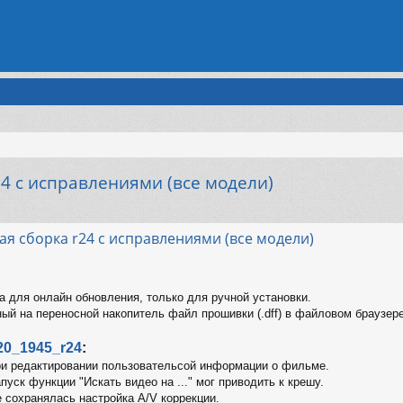
24 с исправлениями (все модели)
енный поиск
ная сборка r24 с исправлениями (все модели)
а для онлайн обновления, только для ручной установки.
ный на переносной накопитель файл прошивки (.dff) в файловом браузе
20_1945_r24
:
ри редактировании пользовательсой информации о фильме.
уск функции "Искать видео на ..." мог приводить к крешу.
 сохранялась настройка A/V коррекции.