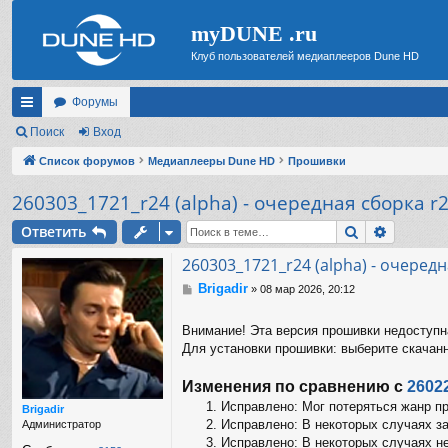
myDUNE .ru
Клуб пользователей медиаплееров Dune HD
Форумы
с
Поиск
Вход
ы
Список форумов
Медиаплееры Dune HD
Прошивки
лк
260303_1721_r24 (alpha) - очередная сборка r
и
Поиск
Расшир
Ответить
260303_1721_r24 (alpha) - очеред
Brigadir
С
»
08 мар 2026, 20:12
о
о
Внимание! Эта версия прошивки недоступн
б
Для установки прошивки: выберите скачан
щ
е
н
Изменения по сравнению с
2602
и
Исправлено: Мог потеряться жанр п
е
Brigadir
Исправлено: В некоторых случаях зап
Администратор
Исправлено: В некоторых случаях не