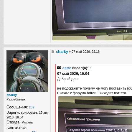
sharky
С
»
07 май 2026, 22:16
о
о
б
astro
писал(а):
↑
щ
07 май 2026, 16:04
е
н
Добрый день
и
е
не подскажите почему не могу поставить (о
Скачал с форума hdtv.ru Выходит вот это
sharky
Разработчик
Сообщения:
259
Зарегистрирован:
19 авг
2018, 18:54
Откуда:
Москва
Контактная