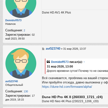
щ
е
н
Dune HD AV1 4K Plus
и
е
Demidoff573
Новичок
Сообщения:
2
Зарегистрирован:
02
май 2023, 09:50
avt523740
С
»
31 мар 2026, 13:37
о
о
б
Demidoff573
писал(а):
↑
щ
31 мар 2026, 13:00
е
н
Дорого времени суток! Почему то не скачив
и
е
Всё скачивается, проблема на вашей сторон
avt523740
Или пробуйте отсюда, давно выложена у о
Общительный
https://dune-hd.com/firmware/alpha/
Сообщения:
130
Зарегистрирован:
17
Dune HD Pro 4K II (260303_1721_r24)
дек 2019, 18:15
Dune HD Neo 4K Plus (230223_1206_r20)