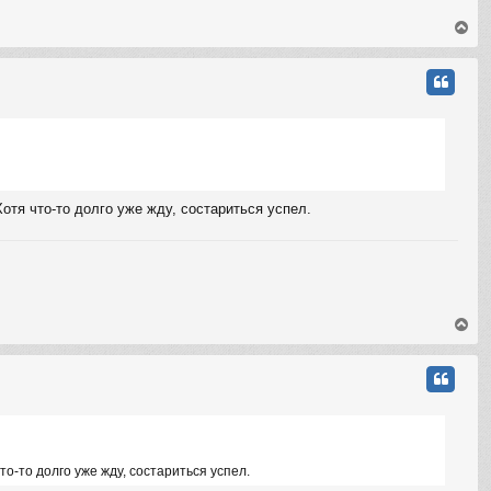
у
В
е
р
н
у
т
ь
с
я
к
н
тя что-то долго уже жду, состариться успел.
а
ч
а
л
у
В
е
р
н
у
т
ь
с
я
о-то долго уже жду, состариться успел.
к