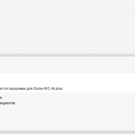
ается прошивка для Dune AV1 4k plus
е.
фициалов