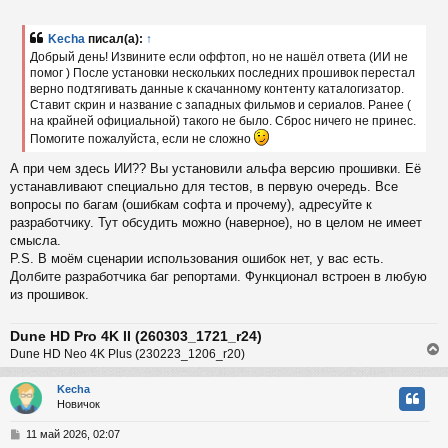
с
о
б
Kecha
писал(а):
↑
к
щ
Добрый день! Извините если оффтоп, но не нашёл ответа (ИИ не
е
помог ) После установки нескольких последних прошивок перестал
н
верно подтягивать данные к скачанному контенту каталогизатор.
и
ч
е
Ставит скрин и название с западных фильмов и сериалов. Ранее (
на крайней официальной) такого не было. Сброс ничего не принес.
Помогите пожалуйста, если не сложно
у
А при чем здесь ИИ?? Вы установили альфа версию прошивки. Её
устанавливают специально для тестов, в первую очередь. Все
вопросы по багам (ошибкам софта и прочему), адресуйте к
разработчику. Тут обсудить можно (наверное), но в целом не имеет
смысла.
P.S. В моём сценарии использования ошибок нет, у вас есть.
Долбите разработчика баг репортами. Функционал встроен в любую
из прошивок.
Dune HD Pro 4K II (260303_1721_r24)
Dune HD Neo 4K Plus (230223_1206_r20)
Kecha
Новичок
у
т
С
11 май 2026, 02:07
ь