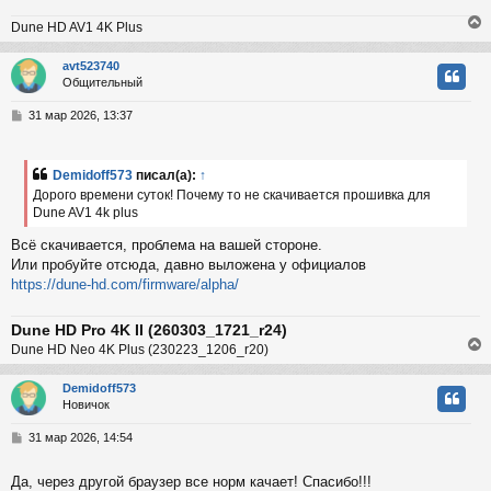
н
Dune HD AV1 4K Plus
и
ч
е
avt523740
Общительный
у
у
т
С
31 мар 2026, 13:37
ь
о
с
о
б
Demidoff573
писал(а):
↑
к
щ
Дорого времени суток! Почему то не скачивается прошивка для
е
Dune AV1 4k plus
н
и
ч
Всё скачивается, проблема на вашей стороне.
е
Или пробуйте отсюда, давно выложена у официалов
https://dune-hd.com/firmware/alpha/
у
Dune HD Pro 4K II (260303_1721_r24)
Dune HD Neo 4K Plus (230223_1206_r20)
Demidoff573
Новичок
у
т
С
31 мар 2026, 14:54
ь
о
с
о
Да, через другой браузер все норм качает! Спасибо!!!
б