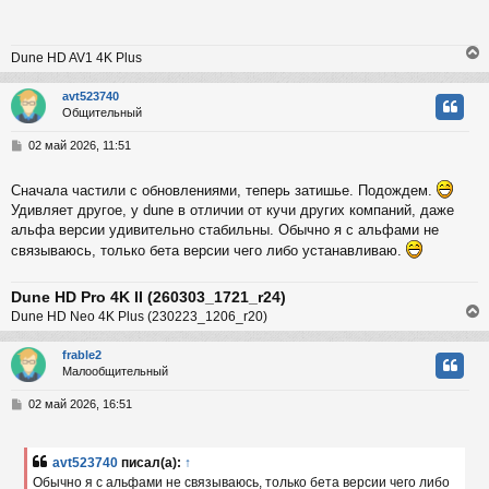
к
щ
е
н
Dune HD AV1 4K Plus
и
ч
е
avt523740
Общительный
у
у
т
С
02 май 2026, 11:51
ь
о
с
о
Сначала частили с обновлениями, теперь затишье. Подождем.
б
к
Удивляет другое, у dune в отличии от кучи других компаний, даже
щ
е
альфа версии удивительно стабильны. Обычно я с альфами не
н
связываюсь, только бета версии чего либо устанавливаю.
и
ч
е
Dune HD Pro 4K II (260303_1721_r24)
у
Dune HD Neo 4K Plus (230223_1206_r20)
frable2
Малообщительный
у
т
С
02 май 2026, 16:51
ь
о
с
о
б
avt523740
писал(а):
↑
к
щ
Обычно я с альфами не связываюсь, только бета версии чего либо
е