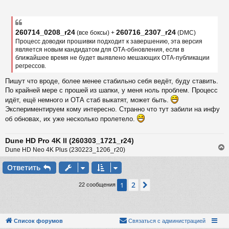
ь
о
с
о
б
к
щ
260714_0208_r24
260716_2307_r24
(все боксы) +
(DMC)
е
Процесс доводки прошивки подходит к завершению, эта версия
н
и
является новым кандидатом для ОТА-обновления, если в
ч
е
ближайшее время не будет выявлено мешающих ОТА-публикации
регрессов.
у
Пишут что вроде, более менее стабильно себя ведёт, буду ставить.
По крайней мере с прошей из шапки, у меня ноль проблем. Процесс
идёт, ещё немного и ОТА стаб выкатят, может быть.
Экспериментируем кому интересно. Странно что тут забили на инфу
об обновах, их уже несколько пролетело.
Dune HD Pro 4K II (260303_1721_r24)
Dune HD Neo 4K Plus (230223_1206_r20)
Ответить
у
2
1
След.
22 сообщения
т
ь
с
к
Список форумов
Связаться с администрацией