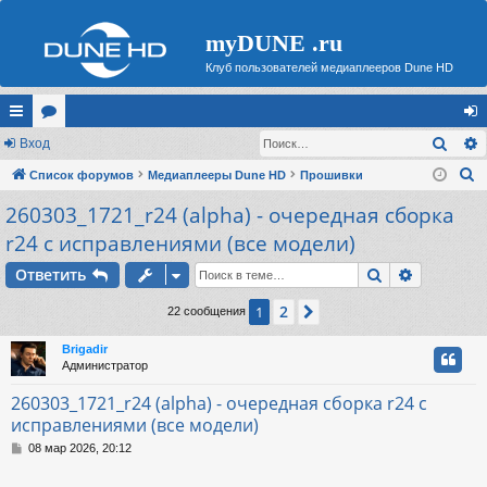
myDUNE .ru
Клуб пользователей медиаплееров Dune HD
Поис
с
Вход
ор
хо
П
ы
Список форумов
ум
Медиаплееры Dune HD
Прошивки
д
о
260303_1721_r24 (alpha) - очередная сборка
лк
ы
и
r24 с исправлениями (все модели)
и
с
Поиск
Расшире
к
Ответить
2
1
След.
22 сообщения
Brigadir
Администратор
260303_1721_r24 (alpha) - очередная сборка r24 с
исправлениями (все модели)
С
08 мар 2026, 20:12
о
о