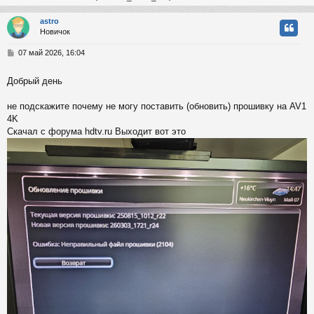
astro
Новичок
у
т
С
07 май 2026, 16:04
ь
о
с
о
Добрый день
б
к
щ
е
не подскажите почему не могу поставить (обновить) прошивку на AV1
н
4K
и
ч
Скачал с форума hdtv.ru Выходит вот это
е
у