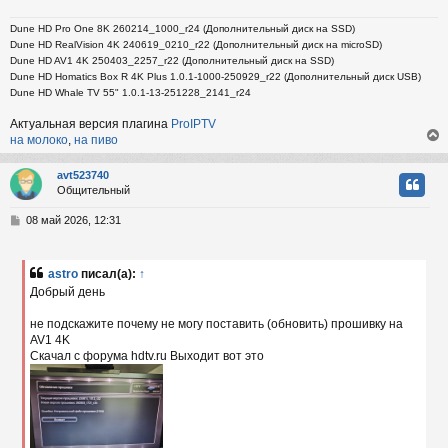
Dune HD Pro One 8K 260214_1000_r24 (Дополнительный диск на SSD)
Dune HD RealVision 4K 240619_0210_r22 (Дополнительный диск на microSD)
Dune HD AV1 4K 250403_2257_r22 (Дополнительный диск на SSD)
Dune HD Homatics Box R 4K Plus 1.0.1-1000-250929_r22 (Дополнительный диск USB)
Dune HD Whale TV 55" 1.0.1-13-251228_2141_r24
Актуальная версия плагина
ProIPTV
на молоко
,
на пиво
avt523740
Общительный
у
т
С
08 май 2026, 12:31
ь
о
с
о
б
astro
писал(а):
↑
к
щ
Добрый день
е
н
не подскажите почему не могу поставить (обновить) прошивку на
и
ч
е
AV1 4K
Скачал с форума hdtv.ru Выходит вот это
у