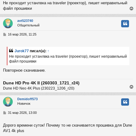
Не проходит устанлвка на traveler (проектор), пишет неправильный
б
файл прошивки
к
щ
е
н
avt523740
и
ч
Общительный
е
у
т
С
16 мар 2026, 11:25
у
ь
о
с
о
б
Jurok77
писал(а):
↑
к
щ
Не проходит устанлвка на traveler (проектор), пишет неправильный
е
файл прошивки
н
и
ч
Повторное скачивание.
е
у
Dune HD Pro 4K II (260303_1721_r24)
Dune HD Neo 4K Plus (230223_1206_r20)
Demidoff573
Новичок
у
т
С
31 мар 2026, 13:00
ь
о
с
о
Дорого времени суток! Почему то не скачивается прошивка для Dune
б
AV1 4k plus
к
щ
е