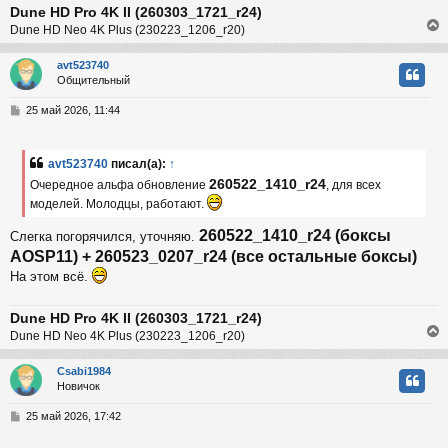
Dune HD Pro 4K II (260303_1721_r24)
и
ч
е
Dune HD Neo 4K Plus (230223_1206_r20)
у
avt523740
Общительный
у
т
С
25 май 2026, 11:44
ь
о
с
о
б
avt523740
писал(а):
↑
к
щ
260522_1410_r24
е
Очередное альфа обновление
, для всех
н
моделей. Молодцы, работают.
и
ч
е
260522_1410_r24 (боксы
Слегка погорячился, уточняю.
AOSP11) + 260523_0207_r24 (все остальные боксы)
у
На этом всё.
Dune HD Pro 4K II (260303_1721_r24)
Dune HD Neo 4K Plus (230223_1206_r20)
Csabi1984
Новичок
у
т
С
25 май 2026, 17:42
ь
о
с
о