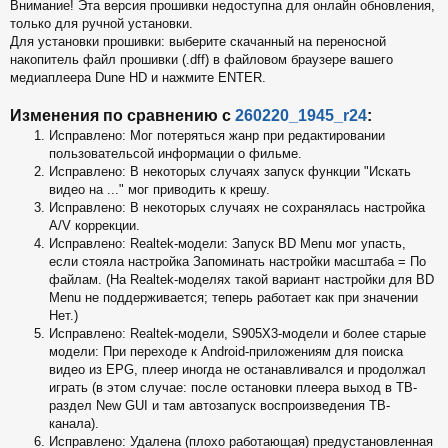
Внимание! Эта версия прошивки недоступна для онлайн обновления,
б
только для ручной установки.
щ
е
Для установки прошивки: выберите скачанный на переносной
н
накопитель файл прошивки (.dff) в файловом браузере вашего
и
медиаплеера Dune HD и нажмите ENTER.
е
Изменения по сравнению с
260220_1945_r24
:
Исправлено: Мог потеряться жанр при редактировании
пользовательсой информации о фильме.
Исправлено: В некоторых случаях запуск функции "Искать
видео на ..." мог приводить к крешу.
Исправлено: В некоторых случаях не сохранялась настройка
A/V коррекции.
Исправлено: Realtek-модели: Запуск BD Menu мог упасть,
если стояла настройка Запоминать настройки масштаба = По
файлам. (На Realtek-моделях такой вариант настройки для BD
Menu не поддерживается; теперь работает как при значении
Нет.)
Исправлено: Realtek-модели, S905X3-модели и более старые
модели: При переходе к Android-приложениям для поиска
видео из EPG, плеер иногда не останавливался и продолжал
играть (в этом случае: после остановки плеера выход в ТВ-
раздел New GUI и там автозапуск воспроизведения ТВ-
канала).
Исправлено: Удалена (плохо работающая) предустановленная