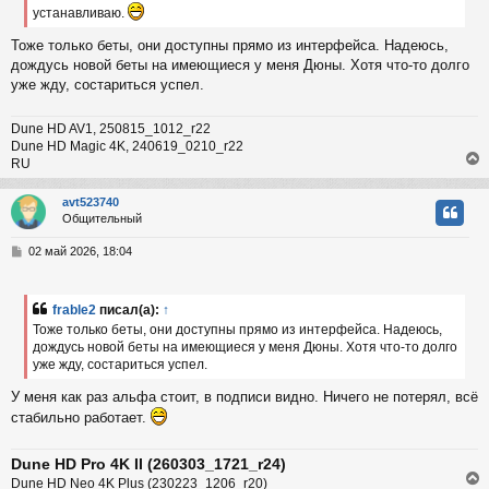
н
устанавливаю.
и
ч
Тоже только беты, они доступны прямо из интерфейса. Надеюсь,
е
дождусь новой беты на имеющиеся у меня Дюны. Хотя что-то долго
у
уже жду, состариться успел.
Dune HD AV1, 250815_1012_r22
Dune HD Magic 4K, 240619_0210_r22
RU
avt523740
Общительный
у
т
С
02 май 2026, 18:04
ь
о
с
о
б
frable2
писал(а):
↑
к
щ
Тоже только беты, они доступны прямо из интерфейса. Надеюсь,
е
дождусь новой беты на имеющиеся у меня Дюны. Хотя что-то долго
н
уже жду, состариться успел.
и
ч
е
У меня как раз альфа стоит, в подписи видно. Ничего не потерял, всё
стабильно работает.
у
Dune HD Pro 4K II (260303_1721_r24)
Dune HD Neo 4K Plus (230223_1206_r20)