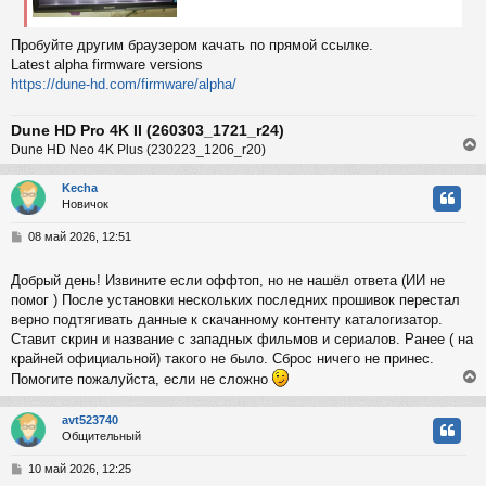
Пробуйте другим браузером качать по прямой ссылке.
Latest alpha firmware versions
https://dune-hd.com/firmware/alpha/
Dune HD Pro 4K II (260303_1721_r24)
Dune HD Neo 4K Plus (230223_1206_r20)
Kecha
Новичок
у
т
С
08 май 2026, 12:51
ь
о
с
о
Добрый день! Извините если оффтоп, но не нашёл ответа (ИИ не
б
помог ) После установки нескольких последних прошивок перестал
к
щ
е
верно подтягивать данные к скачанному контенту каталогизатор.
н
Ставит скрин и название с западных фильмов и сериалов. Ранее ( на
и
ч
крайней официальной) такого не было. Сброс ничего не принес.
е
Помогите пожалуйста, если не сложно
у
avt523740
Общительный
у
т
С
10 май 2026, 12:25
ь
о