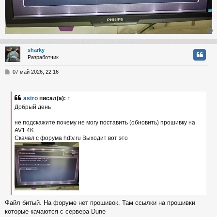
sharky
Разработчик
у
т
С
07 май 2026, 22:16
ь
о
с
о
б
astro
писал(а):
↑
к
щ
Добрый день
е
н
не подскажите почему не могу поставить (обновить) прошивку на
и
ч
е
AV1 4K
Скачал с форума hdtv.ru Выходит вот это
у
Файл битый. На форуме нет прошивок. Там ссылки на прошивки
которые качаются с сервера Dune