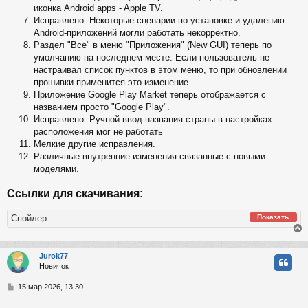
иконка Android apps - Apple TV.
Исправлено: Некоторые сценарии по установке и удалению
Android-приложений могли работать некорректно.
Раздел "Все" в меню "Приложения" (New GUI) теперь по
умолчанию на последнем месте. Если пользователь не
настраивал список пунктов в этом меню, то при обновлении
прошивки применится это изменение.
Приложение Google Play Market теперь отображается с
названием просто "Google Play".
Исправлено: Ручной ввод названия страны в настройках
расположения мог не работать
Мелкие другие исправления.
Различные внутренние изменения связанные с новыми
моделями.
Ссылки для скачивания:
Спойлер
Показать
Jurok77
Новичок
у
т
С
15 мар 2026, 13:30
ь
о
с
о