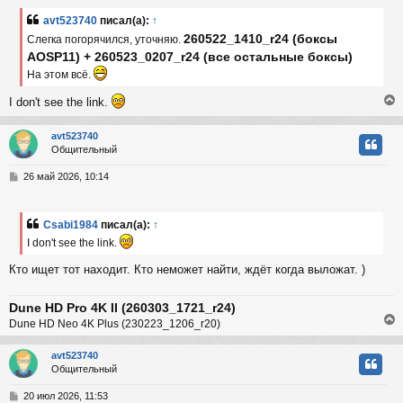
б
avt523740
писал(а):
↑
к
щ
260522_1410_r24 (боксы
е
Слегка погорячился, уточняю.
н
AOSP11) + 260523_0207_r24 (все остальные боксы)
и
ч
На этом всё.
е
I don't see the link.
у
avt523740
Общительный
у
т
С
26 май 2026, 10:14
ь
о
с
о
б
Csabi1984
писал(а):
↑
к
щ
I don't see the link.
е
н
Кто ищет тот находит. Кто неможет найти, ждёт когда выложат. )
и
ч
е
Dune HD Pro 4K II (260303_1721_r24)
у
Dune HD Neo 4K Plus (230223_1206_r20)
avt523740
Общительный
у
т
С
20 июл 2026, 11:53