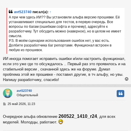
о
с
о
б
avt523740
писал(а):
↑
к
щ
А при чем здесь ИИ?? Вы установили альфа версию прошивки. Её
е
устанавливают специально для тестов, в первую очередь. Все
н
вопросы по багам (ошибкам софта и прочему), адресуйте к
и
ч
е
разработчику. Тут обсудить можно (наверное), но в целом не имеет
смысла.
P.S. В моём сценарии использования ошибок нет, у вас есть.
у
Долбите разработчика баг репортами. Функционал встроен в
любую из прошивок.
ИИ иногда помогает исправить ошибки и/или настроить функционал,
если это уже где то обсуждалось .. Первый раз это проявилось и на
стабильной версии , скачанной здесь же на форуме. Думал
проблема этой же прошивке - поставил другие, в тч альфу, но увы.
Напишу разработчику, спасибо!
avt523740
Общительный
у
т
С
25 май 2026, 11:23
ь
о
с
о
260522_1410_r24
Очередное альфа обновление
, для всех
б
к
щ
моделей. Молодцы, работают.
е
н