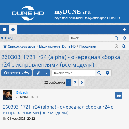
myDUNE .ru
Клуб пользователей медиаплееров Dune HD
Поис
с
Вход
ор
хо
П
ы
Список форумов
ум
Медиаплееры Dune HD
Прошивки
д
о
260303_1721_r24 (alpha) - очередная сборка
лк
ы
и
r24 с исправлениями (все модели)
и
с
Поиск
Расшире
к
Ответить
2
1
След.
22 сообщения
Brigadir
Администратор
260303_1721_r24 (alpha) - очередная сборка r24 с
исправлениями (все модели)
С
08 мар 2026, 20:12
о
о