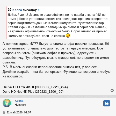
с
о
б
Kecha
писал(а):
↑
к
щ
Добрый день! Извините если оффтоп, но не нашёл ответа (ИИ не
е
помог ) После установки нескольких последних прошивок перестал
н
верно подтягивать данные к скачанному контенту каталогизатор.
и
ч
е
Ставит скрин и название с западных фильмов и сериалов. Ранее (
на крайней официальной) такого не было. Сброс ничего не принес.
Помогите пожалуйста, если не сложно
у
А при чем здесь ИИ?? Вы установили альфа версию прошивки. Её
устанавливают специально для тестов, в первую очередь. Все
вопросы по багам (ошибкам софта и прочему), адресуйте к
разработчику. Тут обсудить можно (наверное), но в целом не имеет
смысла.
P.S. В моём сценарии использования ошибок нет, у вас есть.
Долбите разработчика баг репортами. Функционал встроен в любую
из прошивок.
Dune HD Pro 4K II (260303_1721_r24)
Dune HD Neo 4K Plus (230223_1206_r20)
Kecha
Новичок
у
т
С
11 май 2026, 02:07
ь