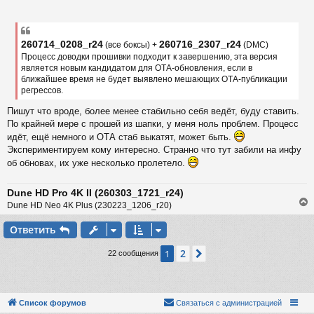
ь
о
с
о
б
к
щ
260714_0208_r24
260716_2307_r24
(все боксы) +
(DMC)
е
Процесс доводки прошивки подходит к завершению, эта версия
н
и
является новым кандидатом для ОТА-обновления, если в
ч
е
ближайшее время не будет выявлено мешающих ОТА-публикации
регрессов.
у
Пишут что вроде, более менее стабильно себя ведёт, буду ставить.
По крайней мере с прошей из шапки, у меня ноль проблем. Процесс
идёт, ещё немного и ОТА стаб выкатят, может быть.
Экспериментируем кому интересно. Странно что тут забили на инфу
об обновах, их уже несколько пролетело.
Dune HD Pro 4K II (260303_1721_r24)
Dune HD Neo 4K Plus (230223_1206_r20)
Ответить
у
2
1
След.
22 сообщения
т
ь
с
к
Список форумов
Связаться с администрацией