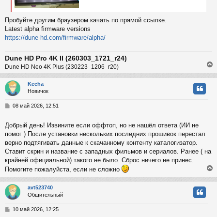
Пробуйте другим браузером качать по прямой ссылке.
Latest alpha firmware versions
https://dune-hd.com/firmware/alpha/
Dune HD Pro 4K II (260303_1721_r24)
Dune HD Neo 4K Plus (230223_1206_r20)
Kecha
Новичок
у
т
С
08 май 2026, 12:51
ь
о
с
о
Добрый день! Извините если оффтоп, но не нашёл ответа (ИИ не
б
помог ) После установки нескольких последних прошивок перестал
к
щ
е
верно подтягивать данные к скачанному контенту каталогизатор.
н
Ставит скрин и название с западных фильмов и сериалов. Ранее ( на
и
ч
крайней официальной) такого не было. Сброс ничего не принес.
е
Помогите пожалуйста, если не сложно
у
avt523740
Общительный
у
т
С
10 май 2026, 12:25
ь
о