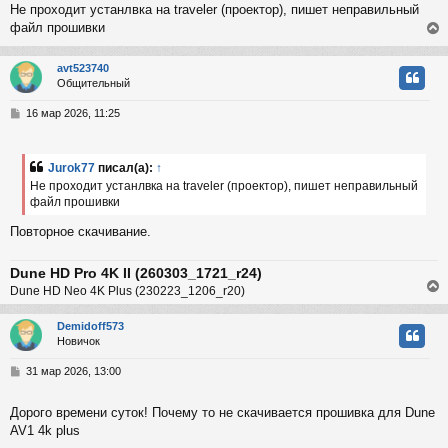
Не проходит устанлвка на traveler (проектор), пишет неправильный
б
файл прошивки
к
щ
е
н
avt523740
и
ч
Общительный
е
у
т
С
16 мар 2026, 11:25
у
ь
о
с
о
б
Jurok77
писал(а):
↑
к
щ
Не проходит устанлвка на traveler (проектор), пишет неправильный
е
файл прошивки
н
и
ч
Повторное скачивание.
е
у
Dune HD Pro 4K II (260303_1721_r24)
Dune HD Neo 4K Plus (230223_1206_r20)
Demidoff573
Новичок
у
т
С
31 мар 2026, 13:00
ь
о
с
о
Дорого времени суток! Почему то не скачивается прошивка для Dune
б
AV1 4k plus
к
щ
е