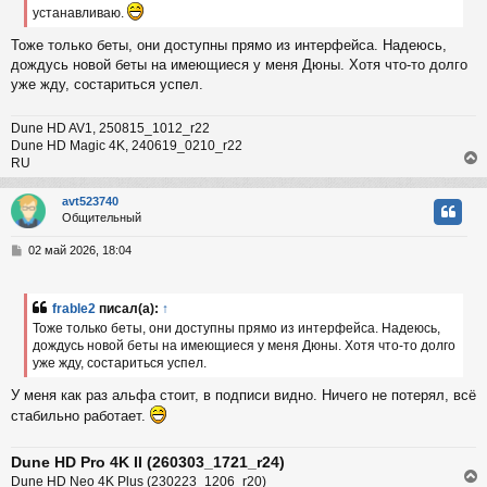
н
устанавливаю.
и
ч
Тоже только беты, они доступны прямо из интерфейса. Надеюсь,
е
дождусь новой беты на имеющиеся у меня Дюны. Хотя что-то долго
у
уже жду, состариться успел.
Dune HD AV1, 250815_1012_r22
Dune HD Magic 4K, 240619_0210_r22
RU
avt523740
Общительный
у
т
С
02 май 2026, 18:04
ь
о
с
о
б
frable2
писал(а):
↑
к
щ
Тоже только беты, они доступны прямо из интерфейса. Надеюсь,
е
дождусь новой беты на имеющиеся у меня Дюны. Хотя что-то долго
н
уже жду, состариться успел.
и
ч
е
У меня как раз альфа стоит, в подписи видно. Ничего не потерял, всё
стабильно работает.
у
Dune HD Pro 4K II (260303_1721_r24)
Dune HD Neo 4K Plus (230223_1206_r20)