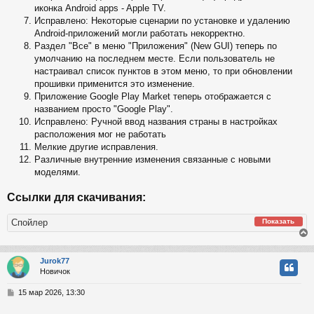
иконка Android apps - Apple TV.
Исправлено: Некоторые сценарии по установке и удалению
Android-приложений могли работать некорректно.
Раздел "Все" в меню "Приложения" (New GUI) теперь по
умолчанию на последнем месте. Если пользователь не
настраивал список пунктов в этом меню, то при обновлении
прошивки применится это изменение.
Приложение Google Play Market теперь отображается с
названием просто "Google Play".
Исправлено: Ручной ввод названия страны в настройках
расположения мог не работать
Мелкие другие исправления.
Различные внутренние изменения связанные с новыми
моделями.
Ссылки для скачивания:
Спойлер
Показать
Jurok77
Новичок
у
т
С
15 мар 2026, 13:30
ь
о
с
о