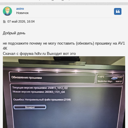
astro
Новичок
у
т
С
07 май 2026, 16:04
ь
о
с
о
Добрый день
б
к
щ
е
не подскажите почему не могу поставить (обновить) прошивку на AV1
н
4K
и
ч
Скачал с форума hdtv.ru Выходит вот это
е
у