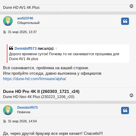
н
Dune HD AV1 4K Plus
и
ч
е
avt523740
Общительный
у
у
т
С
31 мар 2026, 13:37
ь
о
с
о
б
Demidoff573
писал(а):
↑
к
щ
Дорого времени суток! Почему то не скачивается прошивка для
е
Dune AV1 4k plus
н
и
ч
Всё скачивается, проблема на вашей стороне.
е
Или пробуйте отсюда, давно выложена у официалов
https://dune-hd.com/firmware/alpha/
у
Dune HD Pro 4K II (260303_1721_r24)
Dune HD Neo 4K Plus (230223_1206_r20)
Demidoff573
Новичок
у
т
С
31 мар 2026, 14:54
ь
о
с
о
Да, через другой браузер все норм качает! Спасибо!!!
б