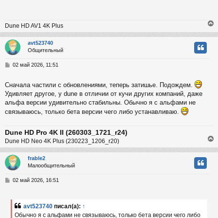
к
щ
е
н
Dune HD AV1 4K Plus
и
ч
е
avt523740
Общительный
у
у
т
С
02 май 2026, 11:51
ь
о
с
о
Сначала частили с обновлениями, теперь затишье. Подождем.
б
к
Удивляет другое, у dune в отличии от кучи других компаний, даже
щ
е
альфа версии удивительно стабильны. Обычно я с альфами не
н
связываюсь, только бета версии чего либо устанавливаю.
и
ч
е
Dune HD Pro 4K II (260303_1721_r24)
у
Dune HD Neo 4K Plus (230223_1206_r20)
frable2
Малообщительный
у
т
С
02 май 2026, 16:51
ь
о
с
о
б
avt523740
писал(а):
↑
к
щ
Обычно я с альфами не связываюсь, только бета версии чего либо
е