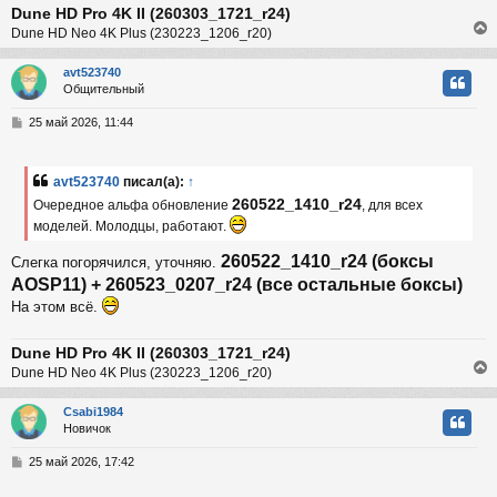
Dune HD Pro 4K II (260303_1721_r24)
и
ч
е
Dune HD Neo 4K Plus (230223_1206_r20)
у
avt523740
Общительный
у
т
С
25 май 2026, 11:44
ь
о
с
о
б
avt523740
писал(а):
↑
к
щ
260522_1410_r24
е
Очередное альфа обновление
, для всех
н
моделей. Молодцы, работают.
и
ч
е
260522_1410_r24 (боксы
Слегка погорячился, уточняю.
AOSP11) + 260523_0207_r24 (все остальные боксы)
у
На этом всё.
Dune HD Pro 4K II (260303_1721_r24)
Dune HD Neo 4K Plus (230223_1206_r20)
Csabi1984
Новичок
у
т
С
25 май 2026, 17:42
ь
о
с
о