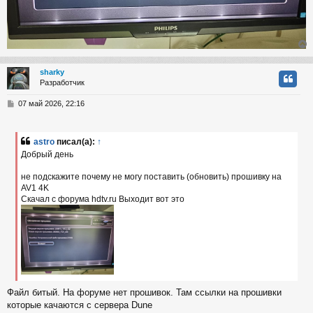
sharky
Разработчик
у
т
С
07 май 2026, 22:16
ь
о
с
о
б
astro
писал(а):
↑
к
щ
Добрый день
е
н
не подскажите почему не могу поставить (обновить) прошивку на
и
ч
е
AV1 4K
Скачал с форума hdtv.ru Выходит вот это
у
Файл битый. На форуме нет прошивок. Там ссылки на прошивки
которые качаются с сервера Dune