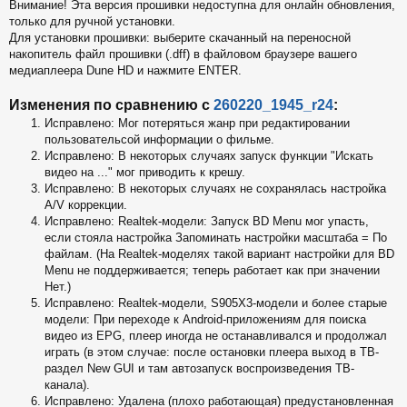
Внимание! Эта версия прошивки недоступна для онлайн обновления,
б
только для ручной установки.
щ
е
Для установки прошивки: выберите скачанный на переносной
н
накопитель файл прошивки (.dff) в файловом браузере вашего
и
медиаплеера Dune HD и нажмите ENTER.
е
Изменения по сравнению с
260220_1945_r24
:
Исправлено: Мог потеряться жанр при редактировании
пользовательсой информации о фильме.
Исправлено: В некоторых случаях запуск функции "Искать
видео на ..." мог приводить к крешу.
Исправлено: В некоторых случаях не сохранялась настройка
A/V коррекции.
Исправлено: Realtek-модели: Запуск BD Menu мог упасть,
если стояла настройка Запоминать настройки масштаба = По
файлам. (На Realtek-моделях такой вариант настройки для BD
Menu не поддерживается; теперь работает как при значении
Нет.)
Исправлено: Realtek-модели, S905X3-модели и более старые
модели: При переходе к Android-приложениям для поиска
видео из EPG, плеер иногда не останавливался и продолжал
играть (в этом случае: после остановки плеера выход в ТВ-
раздел New GUI и там автозапуск воспроизведения ТВ-
канала).
Исправлено: Удалена (плохо работающая) предустановленная