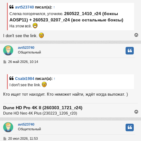
б
avt523740
писал(а):
↑
к
щ
260522_1410_r24 (боксы
е
Слегка погорячился, уточняю.
н
AOSP11) + 260523_0207_r24 (все остальные боксы)
и
ч
На этом всё.
е
I don't see the link.
у
avt523740
Общительный
у
т
С
26 май 2026, 10:14
ь
о
с
о
б
Csabi1984
писал(а):
↑
к
щ
I don't see the link.
е
н
Кто ищет тот находит. Кто неможет найти, ждёт когда выложат. )
и
ч
е
Dune HD Pro 4K II (260303_1721_r24)
у
Dune HD Neo 4K Plus (230223_1206_r20)
avt523740
Общительный
у
т
С
20 июл 2026, 11:53