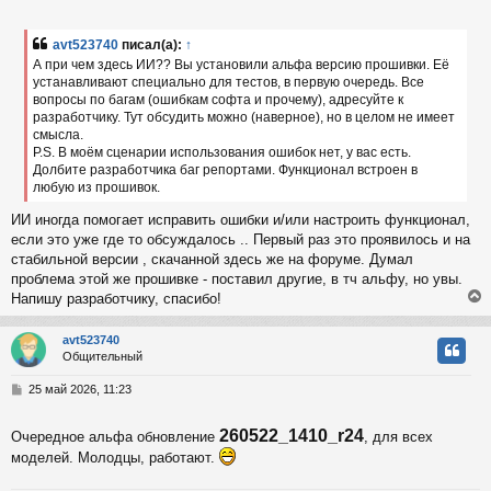
о
с
о
б
avt523740
писал(а):
↑
к
щ
А при чем здесь ИИ?? Вы установили альфа версию прошивки. Её
е
устанавливают специально для тестов, в первую очередь. Все
н
вопросы по багам (ошибкам софта и прочему), адресуйте к
и
ч
е
разработчику. Тут обсудить можно (наверное), но в целом не имеет
смысла.
P.S. В моём сценарии использования ошибок нет, у вас есть.
у
Долбите разработчика баг репортами. Функционал встроен в
любую из прошивок.
ИИ иногда помогает исправить ошибки и/или настроить функционал,
если это уже где то обсуждалось .. Первый раз это проявилось и на
стабильной версии , скачанной здесь же на форуме. Думал
проблема этой же прошивке - поставил другие, в тч альфу, но увы.
Напишу разработчику, спасибо!
avt523740
Общительный
у
т
С
25 май 2026, 11:23
ь
о
с
о
260522_1410_r24
Очередное альфа обновление
, для всех
б
к
щ
моделей. Молодцы, работают.
е
н