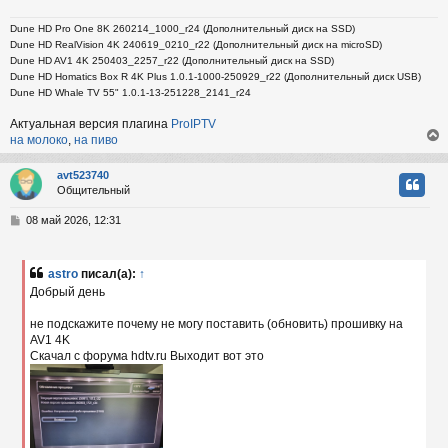
Dune HD Pro One 8K 260214_1000_r24 (Дополнительный диск на SSD)
Dune HD RealVision 4K 240619_0210_r22 (Дополнительный диск на microSD)
Dune HD AV1 4K 250403_2257_r22 (Дополнительный диск на SSD)
Dune HD Homatics Box R 4K Plus 1.0.1-1000-250929_r22 (Дополнительный диск USB)
Dune HD Whale TV 55" 1.0.1-13-251228_2141_r24
Актуальная версия плагина
ProIPTV
на молоко
,
на пиво
avt523740
Общительный
у
т
С
08 май 2026, 12:31
ь
о
с
о
б
astro
писал(а):
↑
к
щ
Добрый день
е
н
не подскажите почему не могу поставить (обновить) прошивку на
и
ч
е
AV1 4K
Скачал с форума hdtv.ru Выходит вот это
у