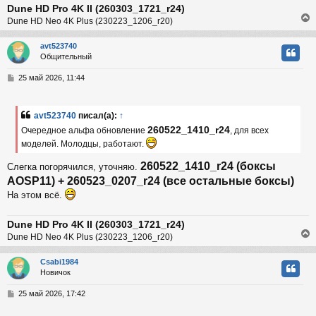
Dune HD Pro 4K II (260303_1721_r24)
и
ч
е
Dune HD Neo 4K Plus (230223_1206_r20)
у
avt523740
Общительный
у
т
С
25 май 2026, 11:44
ь
о
с
о
б
avt523740
писал(а):
↑
к
щ
260522_1410_r24
е
Очередное альфа обновление
, для всех
н
моделей. Молодцы, работают.
и
ч
е
260522_1410_r24 (боксы
Слегка погорячился, уточняю.
AOSP11) + 260523_0207_r24 (все остальные боксы)
у
На этом всё.
Dune HD Pro 4K II (260303_1721_r24)
Dune HD Neo 4K Plus (230223_1206_r20)
Csabi1984
Новичок
у
т
С
25 май 2026, 17:42
ь
о
с
о