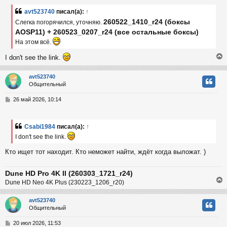
б
avt523740
писал(а):
↑
к
щ
260522_1410_r24 (боксы
е
Слегка погорячился, уточняю.
н
AOSP11) + 260523_0207_r24 (все остальные боксы)
и
ч
На этом всё.
е
I don't see the link.
у
avt523740
Общительный
у
т
С
26 май 2026, 10:14
ь
о
с
о
б
Csabi1984
писал(а):
↑
к
щ
I don't see the link.
е
н
Кто ищет тот находит. Кто неможет найти, ждёт когда выложат. )
и
ч
е
Dune HD Pro 4K II (260303_1721_r24)
у
Dune HD Neo 4K Plus (230223_1206_r20)
avt523740
Общительный
у
т
С
20 июл 2026, 11:53