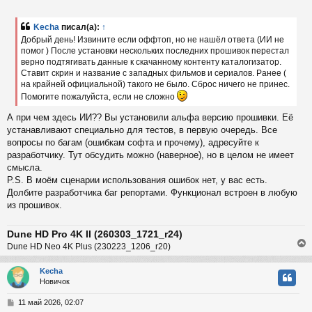
с
о
б
Kecha
писал(а):
↑
к
щ
Добрый день! Извините если оффтоп, но не нашёл ответа (ИИ не
е
помог ) После установки нескольких последних прошивок перестал
н
верно подтягивать данные к скачанному контенту каталогизатор.
и
ч
е
Ставит скрин и название с западных фильмов и сериалов. Ранее (
на крайней официальной) такого не было. Сброс ничего не принес.
Помогите пожалуйста, если не сложно
у
А при чем здесь ИИ?? Вы установили альфа версию прошивки. Её
устанавливают специально для тестов, в первую очередь. Все
вопросы по багам (ошибкам софта и прочему), адресуйте к
разработчику. Тут обсудить можно (наверное), но в целом не имеет
смысла.
P.S. В моём сценарии использования ошибок нет, у вас есть.
Долбите разработчика баг репортами. Функционал встроен в любую
из прошивок.
Dune HD Pro 4K II (260303_1721_r24)
Dune HD Neo 4K Plus (230223_1206_r20)
Kecha
Новичок
у
т
С
11 май 2026, 02:07
ь