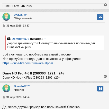
н
Dune HD AV1 4K Plus
и
ч
е
avt523740
Общительный
у
у
т
С
31 мар 2026, 13:37
ь
о
с
о
б
Demidoff573
писал(а):
↑
к
щ
Дорого времени суток! Почему то не скачивается прошивка для
е
Dune AV1 4k plus
н
и
ч
Всё скачивается, проблема на вашей стороне.
е
Или пробуйте отсюда, давно выложена у официалов
https://dune-hd.com/firmware/alpha/
у
Dune HD Pro 4K II (260303_1721_r24)
Dune HD Neo 4K Plus (230223_1206_r20)
Demidoff573
Новичок
у
т
С
31 мар 2026, 14:54
ь
о
с
о
Да, через другой браузер все норм качает! Спасибо!!!
б