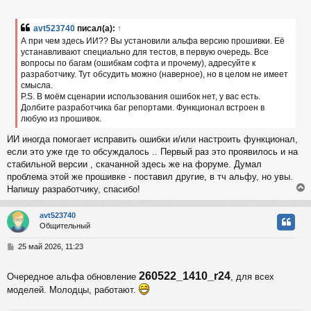
о
с
о
б
avt523740
писал(а):
↑
к
щ
А при чем здесь ИИ?? Вы установили альфа версию прошивки. Её
е
устанавливают специально для тестов, в первую очередь. Все
н
вопросы по багам (ошибкам софта и прочему), адресуйте к
и
ч
е
разработчику. Тут обсудить можно (наверное), но в целом не имеет
смысла.
P.S. В моём сценарии использования ошибок нет, у вас есть.
у
Долбите разработчика баг репортами. Функционал встроен в
любую из прошивок.
ИИ иногда помогает исправить ошибки и/или настроить функционал,
если это уже где то обсуждалось .. Первый раз это проявилось и на
стабильной версии , скачанной здесь же на форуме. Думал
проблема этой же прошивке - поставил другие, в тч альфу, но увы.
Напишу разработчику, спасибо!
avt523740
Общительный
у
т
С
25 май 2026, 11:23
ь
о
с
о
260522_1410_r24
Очередное альфа обновление
, для всех
б
к
щ
моделей. Молодцы, работают.
е
н