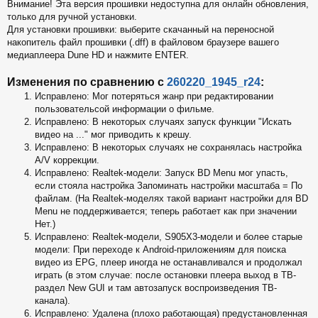
Внимание! Эта версия прошивки недоступна для онлайн обновления,
б
только для ручной установки.
щ
е
Для установки прошивки: выберите скачанный на переносной
н
накопитель файл прошивки (.dff) в файловом браузере вашего
и
медиаплеера Dune HD и нажмите ENTER.
е
Изменения по сравнению с
260220_1945_r24
:
Исправлено: Мог потеряться жанр при редактировании
пользовательсой информации о фильме.
Исправлено: В некоторых случаях запуск функции "Искать
видео на ..." мог приводить к крешу.
Исправлено: В некоторых случаях не сохранялась настройка
A/V коррекции.
Исправлено: Realtek-модели: Запуск BD Menu мог упасть,
если стояла настройка Запоминать настройки масштаба = По
файлам. (На Realtek-моделях такой вариант настройки для BD
Menu не поддерживается; теперь работает как при значении
Нет.)
Исправлено: Realtek-модели, S905X3-модели и более старые
модели: При переходе к Android-приложениям для поиска
видео из EPG, плеер иногда не останавливался и продолжал
играть (в этом случае: после остановки плеера выход в ТВ-
раздел New GUI и там автозапуск воспроизведения ТВ-
канала).
Исправлено: Удалена (плохо работающая) предустановленная