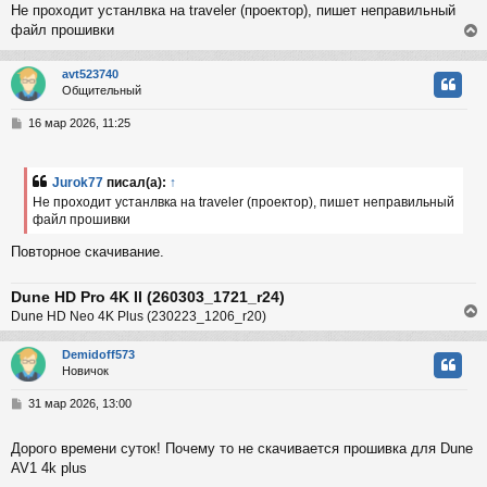
Не проходит устанлвка на traveler (проектор), пишет неправильный
б
файл прошивки
к
щ
е
н
avt523740
и
ч
Общительный
е
у
т
С
16 мар 2026, 11:25
у
ь
о
с
о
б
Jurok77
писал(а):
↑
к
щ
Не проходит устанлвка на traveler (проектор), пишет неправильный
е
файл прошивки
н
и
ч
Повторное скачивание.
е
у
Dune HD Pro 4K II (260303_1721_r24)
Dune HD Neo 4K Plus (230223_1206_r20)
Demidoff573
Новичок
у
т
С
31 мар 2026, 13:00
ь
о
с
о
Дорого времени суток! Почему то не скачивается прошивка для Dune
б
AV1 4k plus
к
щ
е