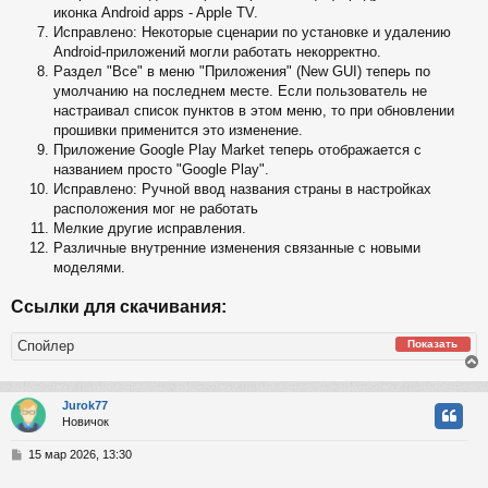
иконка Android apps - Apple TV.
Исправлено: Некоторые сценарии по установке и удалению
Android-приложений могли работать некорректно.
Раздел "Все" в меню "Приложения" (New GUI) теперь по
умолчанию на последнем месте. Если пользователь не
настраивал список пунктов в этом меню, то при обновлении
прошивки применится это изменение.
Приложение Google Play Market теперь отображается с
названием просто "Google Play".
Исправлено: Ручной ввод названия страны в настройках
расположения мог не работать
Мелкие другие исправления.
Различные внутренние изменения связанные с новыми
моделями.
Ссылки для скачивания:
Спойлер
Показать
Jurok77
Новичок
у
т
С
15 мар 2026, 13:30
ь
о
с
о