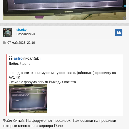
sharky
Разработчик
у
т
С
07 май 2026, 22:16
ь
о
с
о
б
astro
писал(а):
↑
к
щ
Добрый день
е
н
не подскажите почему не могу поставить (обновить) прошивку на
и
ч
е
AV1 4K
Скачал с форума hdtv.ru Выходит вот это
у
Файл битый. На форуме нет прошивок. Там ссылки на прошивки
которые качаются с сервера Dune