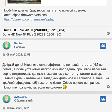
Пробуйте другим браузером качать по прямой ссылке.
Latest alpha firmware versions
https://dune-hd.com/firmware/alpha/
Dune HD Pro 4K II (260303_1721_r24)
Dune HD Neo 4K Plus (230223_1206_r20)
Kecha
Новичок
у
т
С
08 май 2026, 12:51
ь
о
с
о
Добрый день! Извините если оффтоп, но не нашёл ответа (ИИ не
б
помог ) После установки нескольких последних прошивок перестал
к
щ
е
верно подтягивать данные к скачанному контенту каталогизатор.
н
Ставит скрин и название с западных фильмов и сериалов. Ранее ( на
и
ч
крайней официальной) такого не было. Сброс ничего не принес.
е
Помогите пожалуйста, если не сложно
у
avt523740
Общительный
у
т
С
10 май 2026, 12:25
ь
о