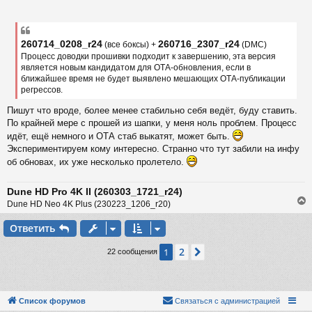
ь
о
с
о
б
к
щ
260714_0208_r24
260716_2307_r24
(все боксы) +
(DMC)
е
Процесс доводки прошивки подходит к завершению, эта версия
н
и
является новым кандидатом для ОТА-обновления, если в
ч
е
ближайшее время не будет выявлено мешающих ОТА-публикации
регрессов.
у
Пишут что вроде, более менее стабильно себя ведёт, буду ставить.
По крайней мере с прошей из шапки, у меня ноль проблем. Процесс
идёт, ещё немного и ОТА стаб выкатят, может быть.
Экспериментируем кому интересно. Странно что тут забили на инфу
об обновах, их уже несколько пролетело.
Dune HD Pro 4K II (260303_1721_r24)
Dune HD Neo 4K Plus (230223_1206_r20)
Ответить
у
2
1
След.
22 сообщения
т
ь
с
к
Список форумов
Связаться с администрацией