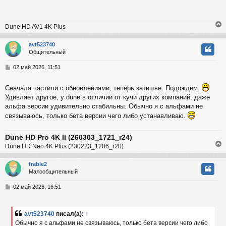
к
щ
е
н
Dune HD AV1 4K Plus
и
ч
е
avt523740
Общительный
у
у
т
С
02 май 2026, 11:51
ь
о
с
о
Сначала частили с обновлениями, теперь затишье. Подождем.
б
к
Удивляет другое, у dune в отличии от кучи других компаний, даже
щ
е
альфа версии удивительно стабильны. Обычно я с альфами не
н
связываюсь, только бета версии чего либо устанавливаю.
и
ч
е
Dune HD Pro 4K II (260303_1721_r24)
у
Dune HD Neo 4K Plus (230223_1206_r20)
frable2
Малообщительный
у
т
С
02 май 2026, 16:51
ь
о
с
о
б
avt523740
писал(а):
↑
к
щ
Обычно я с альфами не связываюсь, только бета версии чего либо
е