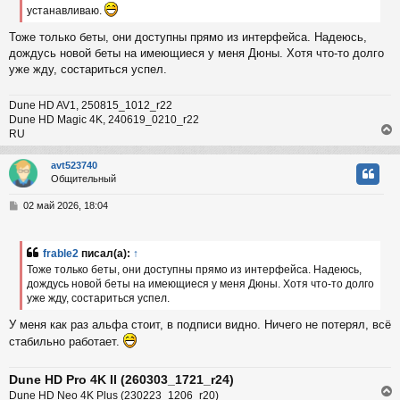
н
устанавливаю.
и
ч
Тоже только беты, они доступны прямо из интерфейса. Надеюсь,
е
дождусь новой беты на имеющиеся у меня Дюны. Хотя что-то долго
у
уже жду, состариться успел.
Dune HD AV1, 250815_1012_r22
Dune HD Magic 4K, 240619_0210_r22
RU
avt523740
Общительный
у
т
С
02 май 2026, 18:04
ь
о
с
о
б
frable2
писал(а):
↑
к
щ
Тоже только беты, они доступны прямо из интерфейса. Надеюсь,
е
дождусь новой беты на имеющиеся у меня Дюны. Хотя что-то долго
н
уже жду, состариться успел.
и
ч
е
У меня как раз альфа стоит, в подписи видно. Ничего не потерял, всё
стабильно работает.
у
Dune HD Pro 4K II (260303_1721_r24)
Dune HD Neo 4K Plus (230223_1206_r20)