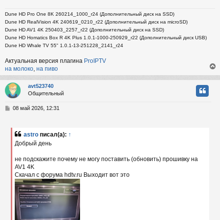
Dune HD Pro One 8K 260214_1000_r24 (Дополнительный диск на SSD)
Dune HD RealVision 4K 240619_0210_r22 (Дополнительный диск на microSD)
Dune HD AV1 4K 250403_2257_r22 (Дополнительный диск на SSD)
Dune HD Homatics Box R 4K Plus 1.0.1-1000-250929_r22 (Дополнительный диск USB)
Dune HD Whale TV 55" 1.0.1-13-251228_2141_r24
Актуальная версия плагина
ProIPTV
на молоко
,
на пиво
avt523740
Общительный
у
т
С
08 май 2026, 12:31
ь
о
с
о
б
astro
писал(а):
↑
к
щ
Добрый день
е
н
не подскажите почему не могу поставить (обновить) прошивку на
и
ч
е
AV1 4K
Скачал с форума hdtv.ru Выходит вот это
у