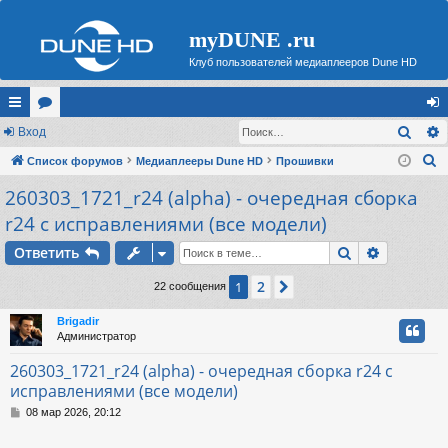
myDUNE .ru
Клуб пользователей медиаплееров Dune HD
Поис
с
Вход
ор
хо
П
ы
Список форумов
ум
Медиаплееры Dune HD
Прошивки
д
о
260303_1721_r24 (alpha) - очередная сборка
лк
ы
и
r24 с исправлениями (все модели)
и
с
Поиск
Расшире
к
Ответить
2
1
След.
22 сообщения
Brigadir
Администратор
260303_1721_r24 (alpha) - очередная сборка r24 с
исправлениями (все модели)
С
08 мар 2026, 20:12
о
о