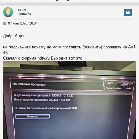
astro
Новичок
у
т
С
07 май 2026, 16:04
ь
о
с
о
Добрый день
б
к
щ
е
не подскажите почему не могу поставить (обновить) прошивку на AV1
н
4K
и
ч
Скачал с форума hdtv.ru Выходит вот это
е
у