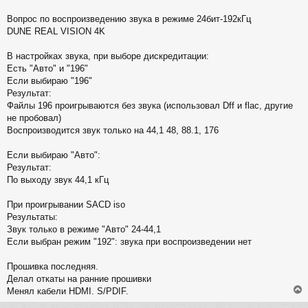
щ
е
Вопрос по воспроизведению звука в режиме 24бит-192кГц
н
DUNE REAL VISION 4K
и
е
В настройках звука, при выборе дискредитации:
Есть "Авто" и "196"
Если выбираю "196"
Результат:
Файлы 196 проигрываются без звука (использовал Dff и flac, другие
не пробовал)
Воспроизводится звук только на 44,1 48, 88.1, 176
Если выбираю "Авто":
Результат:
По выходу звук 44,1 кГц
При проигрывании SACD iso
Результаты:
Звук только в режиме "Авто" 24-44,1
Если выбран режим "192": звука при воспроизведении нет
Прошивка последняя.
Делал откаты на ранние прошивки
Менял кабели HDMI. S/PDIF.