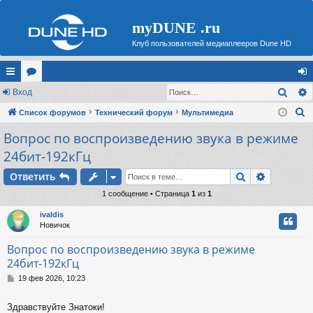
myDUNE .ru
Клуб пользователей медиаплееров Dune HD
Поис
с
Вход
ор
хо
П
ы
Список форумов
ум
Технический форум
Мультимедиа
д
о
Вопрос по воспроизведению звука в режиме
лк
ы
и
24бит-192кГц
и
с
Поиск
Расшире
к
Ответить
1 сообщение • Страница
1
из
1
ivaldis
Новичок
Вопрос по воспроизведению звука в режиме
24бит-192кГц
С
19 фев 2026, 10:23
о
о
Здравствуйте Знатоки!
б