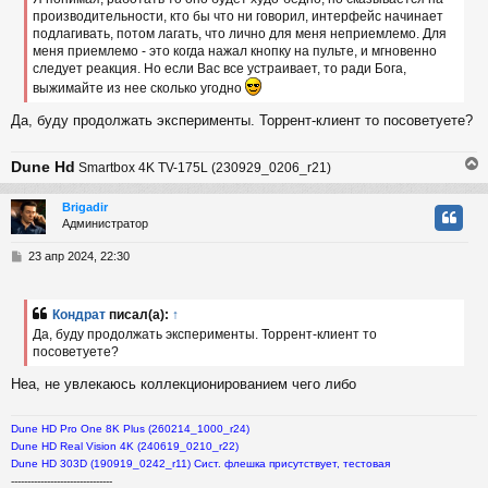
е
производительности, кто бы что ни говорил, интерфейс начинает
н
подлагивать, потом лагать, что лично для меня неприемлемо. Для
и
ч
е
меня приемлемо - это когда нажал кнопку на пульте, и мгновенно
следует реакция. Но если Вас все устраивает, то ради Бога,
выжимайте из нее сколько угодно
у
Да, буду продолжать эксперименты. Торрент-клиент то посоветуете?
Dune Hd
Smartbox 4K TV-175L (230929_0206_r21)
Brigadir
Администратор
у
т
С
23 апр 2024, 22:30
ь
о
с
о
б
Кондрат
писал(а):
↑
к
щ
Да, буду продолжать эксперименты. Торрент-клиент то
е
посоветуете?
н
и
ч
Неа, не увлекаюсь коллекционированием чего либо
е
у
Dune HD Pro One 8K Plus (260214_1000_r24)
Dune HD Real Vision 4K (240619_0210_r22)
Dune HD 303D (190919_0242_r11) Сист. флешка присутствует, тестовая
-------------------------------