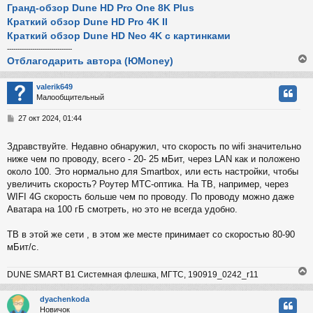
Гранд-обзор Dune HD Pro One 8K Plus
Краткий обзор Dune HD Pro 4K II
Краткий обзор Dune HD Neo 4K с картинками
-------------------------------
Отблагодарить автора (ЮMoney)
valerik649
Малообщительный
у
т
С
27 окт 2024, 01:44
ь
о
с
о
Здравствуйте. Недавно обнаружил, что скорость по wifi значительно
б
ниже чем по проводу, всего - 20- 25 мБит, через LAN как и положено
к
щ
е
около 100. Это нормально для Smartbox, или есть настройки, чтобы
н
увеличить скорость? Роутер МТС-оптика. На ТВ, например, через
и
ч
WIFI 4G скорость больше чем по проводу. По проводу можно даже
е
Аватара на 100 гБ смотреть, но это не всегда удобно.
у
ТВ в этой же сети , в этом же месте принимает со скоростью 80-90
мБит/с.
DUNE SMART B1 Системная флешка, МГТС, 190919_0242_r11
dyachenkoda
Новичок