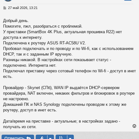
у
т
С
27 май 2026, 13:21
ь
о
с
о
Добрый день.
б
Помогите, пжл, разобраться с проблемой.
к
щ
е
У приставки (SmartBox 4K Plus, актуальная прошивка R22) нет
н
доступа к интернету.
и
ч
Подключена к роутеру ASUS RT-AC58U V2.
е
Пробовал подключать и по проводу и по Wi-fi, как с использованием
DHCP, так и с заданным IP вручную.
у
Разницы никакой. В настройках сети показывает статус -
подключено. Интернета нет.
Подключал приставку через сотовый телефон по Wi-fi - доступ в инет
есть.
Провайдер - Skynet (СПб), WAN IP выдаётся DHCP-сервером
провайдера, NAT включен, никаких фильтров и блокировок в роутере
не настроено.
Домашний ПК и NAS Synology подключены проводом к этому же
роутеру, доступ в инет есть.
Дата/время на приставке - актуальные; в настройках задано -
получать из сети.
Ответить