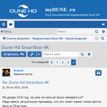
myDUNE .ru
Клуб пользователей медиаплееров Dune HD
Поис
с
Вход
ор
хо
П
ы
Список форумов
ум
Медиаплееры Dune HD
Архив моделей
д
о
Dune Hd Smartbox 4K
лк
ы
и
и
Поиск
Расшире
Ответить
с
к
1
2
3
Пред.
4
70 сообщений
Brigadir
Администратор
Re: Dune Hd Smartbox 4K
С
26 окт 2023, 16:56
о
о
На дворе 23-й год, не уже ли нельзя было обновиться?
б
Надо иметь актуальную прошивку, кто его знает какие глюки могли
щ
е
быть в 22-м году...