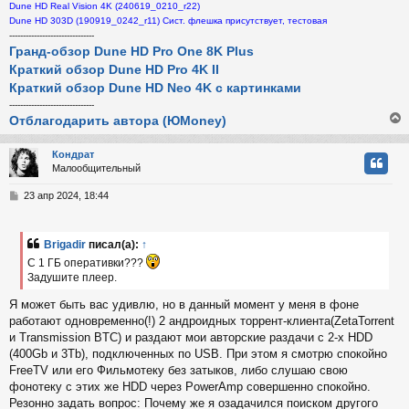
Dune HD Real Vision 4K (240619_0210_r22)
Dune HD 303D (190919_0242_r11) Сист. флешка присутствует, тестовая
-------------------------------
Гранд-обзор Dune HD Pro One 8K Plus
Краткий обзор Dune HD Pro 4K II
Краткий обзор Dune HD Neo 4K с картинками
-------------------------------
Отблагодарить автора (ЮMoney)
Кондрат
Малообщительный
у
т
С
23 апр 2024, 18:44
ь
о
с
о
б
Brigadir
писал(а):
↑
к
щ
С 1 ГБ оперативки???
е
н
Задушите плеер.
и
ч
Я может быть вас удивлю, но в данный момент у меня в фоне
е
работают одновременно(!) 2 андроидных торрент-клиента(ZetaTorrent
у
и Transmission BTC) и раздают мои авторские раздачи с 2-х HDD
(400Gb и 3Tb), подключенных по USB. При этом я смотрю спокойно
FreeTV или его Фильмотеку без затыков, либо слушаю свою
фонотеку с этих же HDD через PowerAmp совершенно спокойно.
Резонно задать вопрос: Почему же я озадачился поиском другого