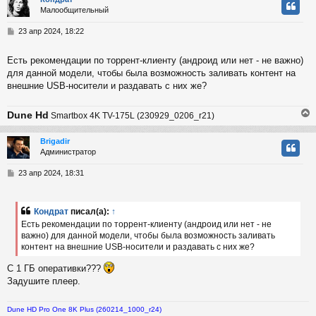
Малообщительный
у
т
С
23 апр 2024, 18:22
ь
о
с
о
Есть рекомендации по торрент-клиенту (андроид или нет - не важно)
б
для данной модели, чтобы была возможность заливать контент на
к
щ
е
внешние USB-носители и раздавать с них же?
н
и
ч
Dune Hd
Smartbox 4K TV-175L (230929_0206_r21)
е
у
Brigadir
Администратор
у
т
С
23 апр 2024, 18:31
ь
о
с
о
б
Кондрат
писал(а):
↑
к
щ
Есть рекомендации по торрент-клиенту (андроид или нет - не
е
важно) для данной модели, чтобы была возможность заливать
н
контент на внешние USB-носители и раздавать с них же?
и
ч
е
С 1 ГБ оперативки???
Задушите плеер.
у
Dune HD Pro One 8K Plus (260214_1000_r24)