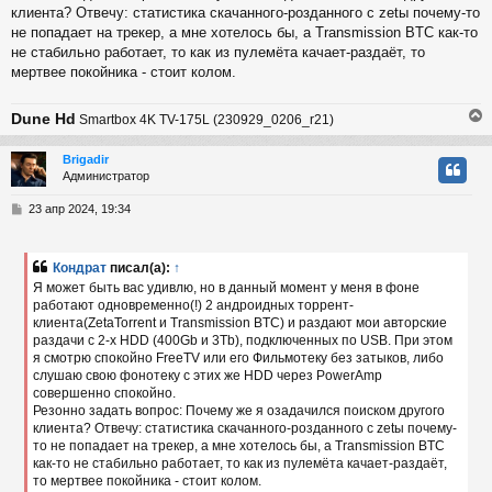
клиента? Отвечу: статистика скачанного-розданного с zetы почему-то
не попадает на трекер, а мне хотелось бы, а Transmission BТC как-то
не стабильно работает, то как из пулемёта качает-раздаёт, то
мертвее покойника - стоит колом.
Dune Hd
Smartbox 4K TV-175L (230929_0206_r21)
Brigadir
Администратор
у
т
С
23 апр 2024, 19:34
ь
о
с
о
б
Кондрат
писал(а):
↑
к
щ
Я может быть вас удивлю, но в данный момент у меня в фоне
е
работают одновременно(!) 2 андроидных торрент-
н
клиента(ZetaTorrent и Transmission BTC) и раздают мои авторские
и
ч
е
раздачи с 2-х HDD (400Gb и 3Tb), подключенных по USB. При этом
я смотрю спокойно FreeTV или его Фильмотеку без затыков, либо
слушаю свою фонотеку с этих же HDD через PowerAmp
у
совершенно спокойно.
Резонно задать вопрос: Почему же я озадачился поиском другого
клиента? Отвечу: статистика скачанного-розданного с zetы почему-
то не попадает на трекер, а мне хотелось бы, а Transmission BТC
как-то не стабильно работает, то как из пулемёта качает-раздаёт,
то мертвее покойника - стоит колом.