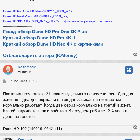
н
и
Dune HD Pro One 8K Plus (260214_1000_r24)
е
Dune HD Real Vision 4K (240619_0210_r22)
Dune HD 303D (190919_0242_r11) Сист. флешка присутствует, тестовая
-------------------------------
Гранд-обзор Dune HD Pro One 8K Plus
Краткий обзор Dune HD Pro 4K II
Краткий обзор Dune HD Neo 4K с картинками
-------------------------------
Отблагодарить автора (ЮMoney)
Koshmarik
Новичок
у
т
С
17 ноя 2023, 13:52
ь
о
с
о
Поставил последнюю 21 прошивку , ничего не изменилось. Два дня
б
зависает ,два дня нормально, три дня зависает на четвертый
к
щ
е
нормально работает. Когда две серии нормально на третий виснет.
н
Как ей вздумается так и работает.В среднем работает 3-4 часа в
и
ч
день ,не греется.
е
Dune HD-102 (190919_0242_r11)
у
Кондрат