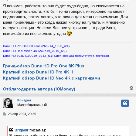
Я понимая, работать то оно будет худо-бедно, но сказывается на
производительности, кто бы что ни говорил, интерфейс начинает
подлагивать, потом лагать, что лично для меня неприемлемо. Для
меня приемлемо - это когда нажал кнопку на пульте, и мгновенно
следует реакция. Но если Вас все устраивает, то ради Бога,
выжимайте из нее сколько угодно
Dune HD Pro One 8K Plus (260214_1000_r24)
Dune HD Real Vision 4K (240619_0210_r22)
Dune HD 303D (190919_0242_r11) Сист. флешка присутствует, тестовая
-------------------------------
Гранд-обзор Dune HD Pro One 8K Plus
Краткий обзор Dune HD Pro 4K II
Краткий обзор Dune HD Neo 4K с картинками
-------------------------------
Отблагодарить автора (ЮMoney)
Кондрат
Малообщительный
у
т
С
23 апр 2024, 20:35
ь
о
с
о
б
Brigadir
писал(а):
↑
к
щ
Я понимая, работать то оно будет худо-бедно, но сказывается на