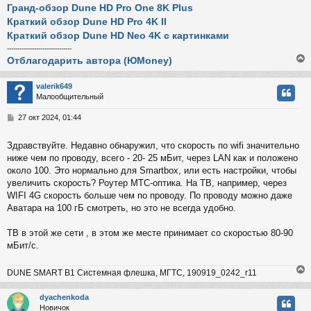
Гранд-обзор Dune HD Pro One 8K Plus
Краткий обзор Dune HD Pro 4K II
Краткий обзор Dune HD Neo 4K с картинками
-------------------------------
Отблагодарить автора (ЮMoney)
valerik649
Малообщительный
у
т
С
27 окт 2024, 01:44
ь
о
с
о
Здравствуйте. Недавно обнаружил, что скорость по wifi значительно
б
ниже чем по проводу, всего - 20- 25 мБит, через LAN как и положено
к
щ
е
около 100. Это нормально для Smartbox, или есть настройки, чтобы
н
увеличить скорость? Роутер МТС-оптика. На ТВ, например, через
и
ч
WIFI 4G скорость больше чем по проводу. По проводу можно даже
е
Аватара на 100 гБ смотреть, но это не всегда удобно.
у
ТВ в этой же сети , в этом же месте принимает со скоростью 80-90
мБит/с.
DUNE SMART B1 Системная флешка, МГТС, 190919_0242_r11
dyachenkoda
Новичок