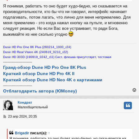
Я понимая, работать то оно будет худо-бедно, но сказывается на
производительности, кто бы что ни говорил, интерфейс начинает
подлагивать, потом лагать, что лично для меня неприемлемо. Для
меня приемлемо - это когда нажал кнопку на пульте, и мгновенно
следует реакция. Но если Вас все устраивает, то ради Бога,
выжимайте из нее сколько угодно
Dune HD Pro One 8K Plus (260214_1000_r24)
Dune HD Real Vision 4K (240619_0210_r22)
Dune HD 303D (190919_0242_r11) Сист. флешка присутствует, тестовая
-------------------------------
Гранд-обзор Dune HD Pro One 8K Plus
Краткий обзор Dune HD Pro 4K II
Краткий обзор Dune HD Neo 4K с картинками
-------------------------------
Отблагодарить автора (ЮMoney)
Кондрат
Малообщительный
у
т
С
23 апр 2024, 20:35
ь
о
с
о
б
Brigadir
писал(а):
↑
к
щ
Я понимая, работать то оно будет худо-бедно, но сказывается на