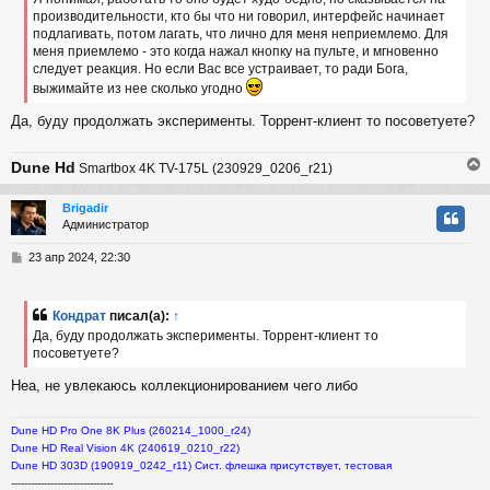
е
производительности, кто бы что ни говорил, интерфейс начинает
н
подлагивать, потом лагать, что лично для меня неприемлемо. Для
и
ч
е
меня приемлемо - это когда нажал кнопку на пульте, и мгновенно
следует реакция. Но если Вас все устраивает, то ради Бога,
выжимайте из нее сколько угодно
у
Да, буду продолжать эксперименты. Торрент-клиент то посоветуете?
Dune Hd
Smartbox 4K TV-175L (230929_0206_r21)
Brigadir
Администратор
у
т
С
23 апр 2024, 22:30
ь
о
с
о
б
Кондрат
писал(а):
↑
к
щ
Да, буду продолжать эксперименты. Торрент-клиент то
е
посоветуете?
н
и
ч
Неа, не увлекаюсь коллекционированием чего либо
е
у
Dune HD Pro One 8K Plus (260214_1000_r24)
Dune HD Real Vision 4K (240619_0210_r22)
Dune HD 303D (190919_0242_r11) Сист. флешка присутствует, тестовая
-------------------------------