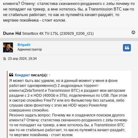
клиента? Отвечу: статистика скачанного-розданного с zetы почему-то
не попадает на трекер, а мне хотелось бы, а Transmission BТC как-то
не стабильно работает, то как из пулемёта качает-раздаёт, то
мертвее покойника - стоит колом.
Dune Hd
Smartbox 4K TV-175L (230929_0206_r21)
Brigadir
Администратор
у
т
С
23 апр 2024, 19:34
ь
о
с
о
б
Кондрат
писал(а):
↑
к
щ
Я может быть вас удивлю, но в данный момент у меня в фоне
е
работают одновременно(!) 2 андроидных торрент-
н
клиента(ZetaTorrent и Transmission BTC) и раздают мои авторские
и
ч
е
раздачи с 2-х HDD (400Gb и 3Tb), подключенных по USB. При этом
я смотрю спокойно FreeTV или его Фильмотеку без затыков, либо
слушаю свою фонотеку с этих же HDD через PowerAmp
у
совершенно спокойно.
Резонно задать вопрос: Почему же я озадачился поиском другого
клиента? Отвечу: статистика скачанного-розданного с zetы почему-
то не попадает на трекер, а мне хотелось бы, а Transmission BТC
как-то не стабильно работает, то как из пулемёта качает-раздаёт,
то мертвее покойника - стоит колом.