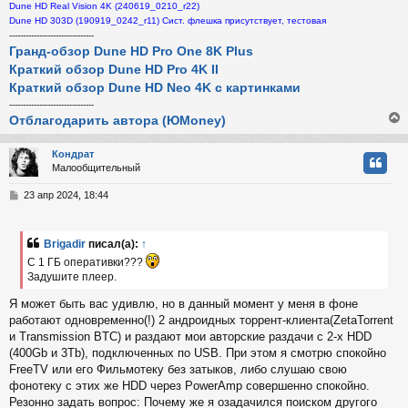
Dune HD Real Vision 4K (240619_0210_r22)
Dune HD 303D (190919_0242_r11) Сист. флешка присутствует, тестовая
-------------------------------
Гранд-обзор Dune HD Pro One 8K Plus
Краткий обзор Dune HD Pro 4K II
Краткий обзор Dune HD Neo 4K с картинками
-------------------------------
Отблагодарить автора (ЮMoney)
Кондрат
Малообщительный
у
т
С
23 апр 2024, 18:44
ь
о
с
о
б
Brigadir
писал(а):
↑
к
щ
С 1 ГБ оперативки???
е
н
Задушите плеер.
и
ч
Я может быть вас удивлю, но в данный момент у меня в фоне
е
работают одновременно(!) 2 андроидных торрент-клиента(ZetaTorrent
у
и Transmission BTC) и раздают мои авторские раздачи с 2-х HDD
(400Gb и 3Tb), подключенных по USB. При этом я смотрю спокойно
FreeTV или его Фильмотеку без затыков, либо слушаю свою
фонотеку с этих же HDD через PowerAmp совершенно спокойно.
Резонно задать вопрос: Почему же я озадачился поиском другого