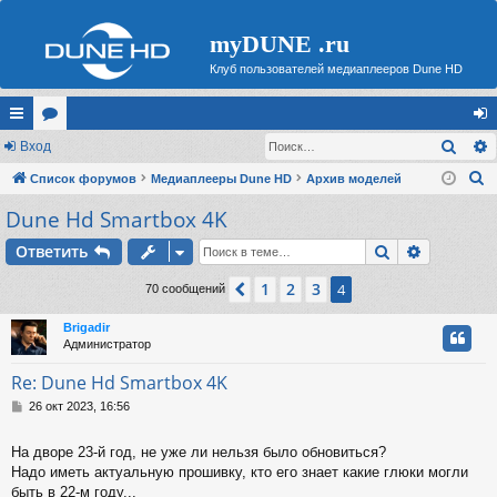
myDUNE .ru
Клуб пользователей медиаплееров Dune HD
Поис
с
Вход
ор
хо
П
ы
Список форумов
ум
Медиаплееры Dune HD
Архив моделей
д
о
Dune Hd Smartbox 4K
лк
ы
и
и
Поиск
Расшире
Ответить
с
к
1
2
3
Пред.
4
70 сообщений
Brigadir
Администратор
Re: Dune Hd Smartbox 4K
С
26 окт 2023, 16:56
о
о
На дворе 23-й год, не уже ли нельзя было обновиться?
б
Надо иметь актуальную прошивку, кто его знает какие глюки могли
щ
е
быть в 22-м году...