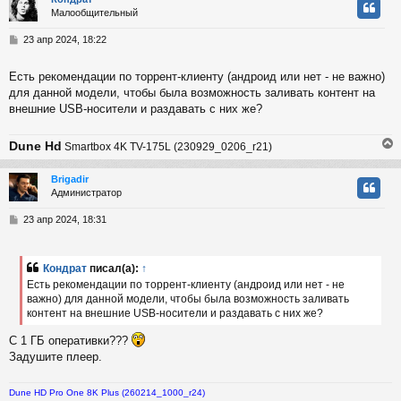
Малообщительный
у
т
С
23 апр 2024, 18:22
ь
о
с
о
Есть рекомендации по торрент-клиенту (андроид или нет - не важно)
б
для данной модели, чтобы была возможность заливать контент на
к
щ
е
внешние USB-носители и раздавать с них же?
н
и
ч
Dune Hd
Smartbox 4K TV-175L (230929_0206_r21)
е
у
Brigadir
Администратор
у
т
С
23 апр 2024, 18:31
ь
о
с
о
б
Кондрат
писал(а):
↑
к
щ
Есть рекомендации по торрент-клиенту (андроид или нет - не
е
важно) для данной модели, чтобы была возможность заливать
н
контент на внешние USB-носители и раздавать с них же?
и
ч
е
С 1 ГБ оперативки???
Задушите плеер.
у
Dune HD Pro One 8K Plus (260214_1000_r24)