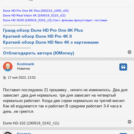
н
и
Dune HD Pro One 8K Plus (260214_1000_r24)
е
Dune HD Real Vision 4K (240619_0210_r22)
Dune HD 303D (190919_0242_r11) Сист. флешка присутствует, тестовая
-------------------------------
Гранд-обзор Dune HD Pro One 8K Plus
Краткий обзор Dune HD Pro 4K II
Краткий обзор Dune HD Neo 4K с картинками
-------------------------------
Отблагодарить автора (ЮMoney)
Koshmarik
Новичок
у
т
С
17 ноя 2023, 13:52
ь
о
с
о
Поставил последнюю 21 прошивку , ничего не изменилось. Два дня
б
зависает ,два дня нормально, три дня зависает на четвертый
к
щ
е
нормально работает. Когда две серии нормально на третий виснет.
н
Как ей вздумается так и работает.В среднем работает 3-4 часа в
и
ч
день ,не греется.
е
Dune HD-102 (190919_0242_r11)
у
Кондрат