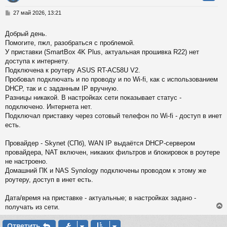
у
т
С
27 май 2026, 13:21
ь
о
с
о
Добрый день.
б
Помогите, пжл, разобраться с проблемой.
к
щ
е
У приставки (SmartBox 4K Plus, актуальная прошивка R22) нет
н
доступа к интернету.
и
ч
Подключена к роутеру ASUS RT-AC58U V2.
е
Пробовал подключать и по проводу и по Wi-fi, как с использованием
DHCP, так и с заданным IP вручную.
у
Разницы никакой. В настройках сети показывает статус -
подключено. Интернета нет.
Подключал приставку через сотовый телефон по Wi-fi - доступ в инет
есть.
Провайдер - Skynet (СПб), WAN IP выдаётся DHCP-сервером
провайдера, NAT включен, никаких фильтров и блокировок в роутере
не настроено.
Домашний ПК и NAS Synology подключены проводом к этому же
роутеру, доступ в инет есть.
Дата/время на приставке - актуальные; в настройках задано -
получать из сети.
Ответить