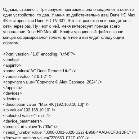
ь
о
с
о
Однако, странно... При запуске программы она определяет в сети то
б
одно устройство, то два. У меня их действительно два: Dune HD Max
к
щ
е
4K и старенькая Dune HD TV-301. Вот как раз вторая и находится в
н
сети через раз. Ну черт с ней, меня интересует прежде всего
и
ч
управление Dune HD Max 4K. Конфигурационный файл в конце
е
концов сформировался только для нее и выглядит следующим
образом.
у
<?xml version="1.0" encoding="utf-8"?>
<config>
<appinfo>
<name value="AC Dune Remote Lite" />
<version value="2.0.1.2" />
<copyright value="Copyright © Alex Cabbage, 2024" />
</appinfo>
<devices>
<device>
<description value="Max 4K [192.168.10.10]" />
<ip value="192.168.10.10" />
<selected value="True" />
<device_parameters>
<product_id value="tv793a" />
<serial_number value="0000-0001-6020-D227-B958-4AAB-0EF0-1DFC" />
<firmware_version value="220630_0727_r20" />