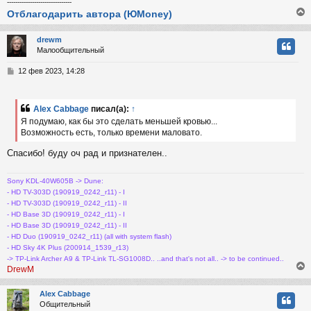
-------------------------------
Отблагодарить автора (ЮMoney)
drewm
Малообщительный
у
т
С
12 фев 2023, 14:28
ь
о
с
о
б
Alex Cabbage
писал(а):
↑
к
щ
Я подумаю, как бы это сделать меньшей кровью...
е
Возможность есть, только времени маловато.
н
и
ч
Спасибо! буду оч рад и признателен..
е
у
Sony KDL-40W605B -> Dune:
- HD TV-303D (190919_0242_r11) - I
- HD TV-303D (190919_0242_r11) - II
- HD Base 3D (190919_0242_r11) - I
- HD Base 3D (190919_0242_r11) - II
- HD Duo (190919_0242_r11) (all with system flash)
- HD Sky 4K Plus (200914_1539_r13)
-> TP-Link Archer А9 & TP-Link TL-SG1008D.. ..and that's not all.. -> to be continued..
DrewM
Alex Cabbage
Общительный
у