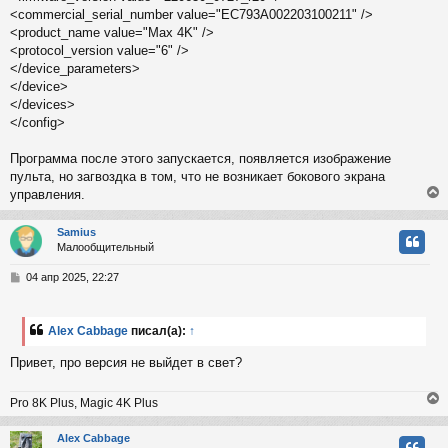
<commercial_serial_number value="EC793A002203100211" />
<product_name value="Max 4K" />
<protocol_version value="6" />
</device_parameters>
</device>
</devices>
</config>
Программа после этого запускается, появляется изображение
пульта, но загвоздка в том, что не возникает бокового экрана
управления.
Samius
Малообщительный
у
т
С
04 апр 2025, 22:27
ь
о
с
о
б
Alex Cabbage
писал(а):
↑
к
щ
е
Привет, про версия не выйдет в свет?
н
и
ч
е
Pro 8K Plus, Magic 4K Plus
у
Alex Cabbage