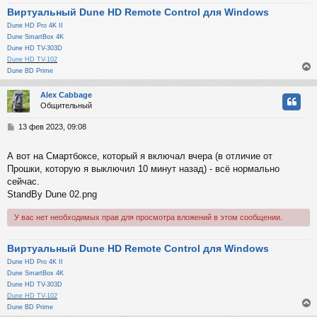
Виртуальный Dune HD Remote Control для Windows
Dune HD Pro 4K II
Dune SmartBox 4K
Dune HD TV-303D
Dune HD TV-102
Dune BD Prime
Alex Cabbage
Общительный
у
т
С
13 фев 2023, 09:08
ь
о
с
о
А вот на Смартбоксе, который я включал вчера (в отличие от
б
Прошки, которую я выключил 10 минут назад) - всё нормально
к
щ
е
сейчас.
н
StandBy Dune 02.png
и
ч
е
У вас нет необходимых прав для просмотра вложений в этом сообщении.
у
Виртуальный Dune HD Remote Control для Windows
Dune HD Pro 4K II
Dune SmartBox 4K
Dune HD TV-303D
Dune HD TV-102
Dune BD Prime