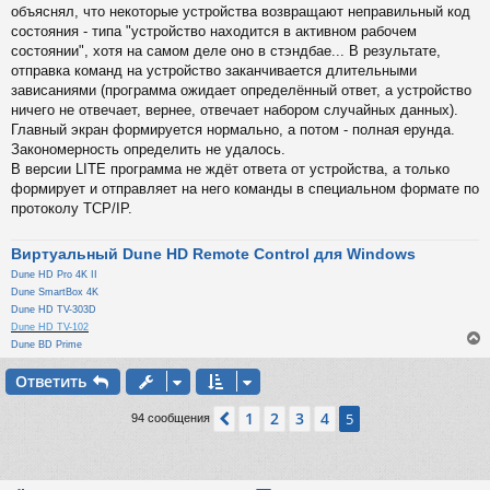
объяснял, что некоторые устройства возвращают неправильный код
состояния - типа "устройство находится в активном рабочем
состоянии", хотя на самом деле оно в стэндбае... В результате,
отправка команд на устройство заканчивается длительными
зависаниями (программа ожидает определённый ответ, а устройство
ничего не отвечает, вернее, отвечает набором случайных данных).
Главный экран формируется нормально, а потом - полная ерунда.
Закономерность определить не удалось.
В версии LITE программа не ждёт ответа от устройства, а только
формирует и отправляет на него команды в специальном формате по
протоколу TCP/IP.
Виртуальный Dune HD Remote Control для Windows
Dune HD Pro 4K II
Dune SmartBox 4K
Dune HD TV-303D
Dune HD TV-102
Dune BD Prime
Ответить
у
1
2
3
4
Пред.
5
94 сообщения
т
ь
с