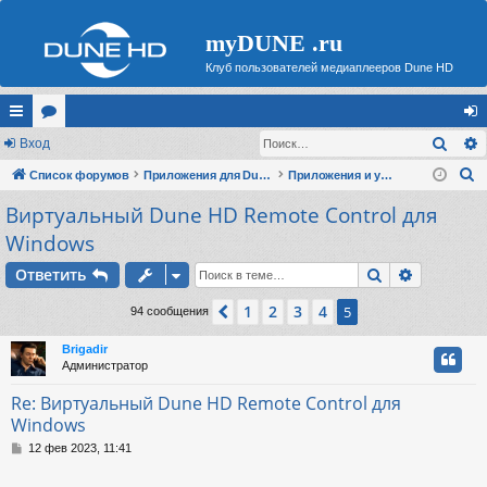
myDUNE .ru
Клуб пользователей медиаплееров Dune HD
Поис
с
Вход
ор
хо
П
ы
Список форумов
ум
Приложения для Dune HD
Приложения и утилиты
д
о
Виртуальный Dune HD Remote Control для
лк
ы
и
Windows
и
с
Поиск
Расшире
к
Ответить
1
2
3
4
Пред.
5
94 сообщения
Brigadir
Администратор
Re: Виртуальный Dune HD Remote Control для
Windows
С
12 фев 2023, 11:41
о
о