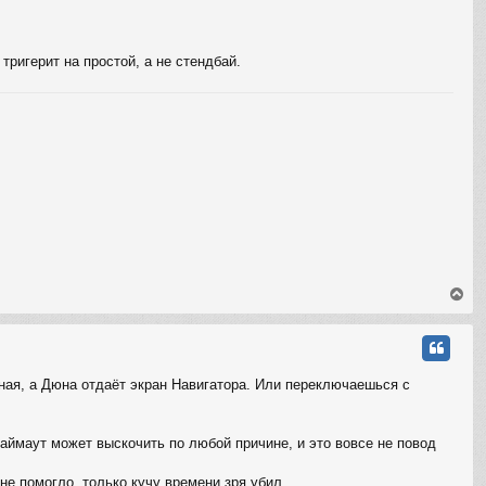
т
ь
с
тригерит на простой, а не стендбай.
я
к
н
а
ч
а
л
у
В
е
р
н
у
т
нная, а Дюна отдаёт экран Навигатора. Или переключаешься с
ь
с
я
таймаут может выскочить по любой причине, и это вовсе не повод
к
н
е помогло, только кучу времени зря убил.
а