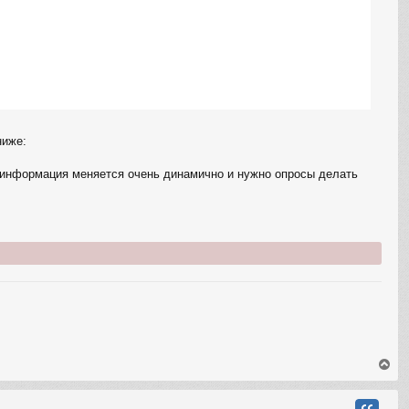
ниже:
к. информация меняется очень динамично и нужно опросы делать
В
е
р
н