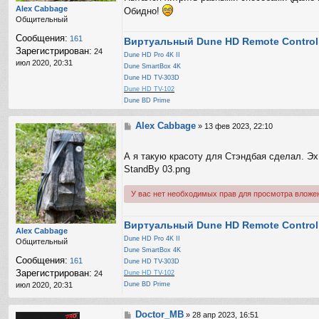
Alex Cabbage
о
Обидно!
Общительный
р
м
Сообщения:
161
Виртуальный Dune HD Remote Control
а
Зарегистрирован:
24
ц
Dune HD Pro 4K II
июл 2020, 20:31
и
Dune SmartBox 4K
я
Dune HD TV-303D
п
Dune HD TV-102
о
Dune BD Prime
л
ь
Alex Cabbage
С
»
13 фев 2023, 22:10
з
о
о
о
в
А я такую красоту для Стэндбая сделал. Эх
б
а
щ
StandBy 03.png
т
е
е
н
л
У вас нет необходимых прав для просмотра вложе
и
я
е
B
r
Виртуальный Dune HD Remote Control
Alex Cabbage
i
Dune HD Pro 4K II
Общительный
g
Dune SmartBox 4K
a
Сообщения:
161
Dune HD TV-303D
d
Зарегистрирован:
24
Dune HD TV-102
i
июл 2020, 20:31
Dune BD Prime
r
Doctor_MB
С
»
28 апр 2023, 16:51