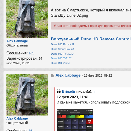
о
о
А вот на Смартбоксе, который я включал вче
б
StandBy Dune 02.png
щ
е
н
У вас нет необходимых прав для просмотра вложе
и
е
Виртуальный Dune HD Remote Control
Alex Cabbage
Dune HD Pro 4K II
Общительный
Dune SmartBox 4K
Сообщения:
161
Dune HD TV-303D
Зарегистрирован:
24
Dune HD TV-102
июл 2020, 20:31
Dune BD Prime
Alex Cabbage
С
»
13 фев 2023, 09:22
о
о
б
Brigadir
писал(а):
↑
щ
12 фев 2023, 11:41
е
н
И как мне кажется, использовать подложкой
и
е
Alex Cabbage
Общительный
Сообщения:
161