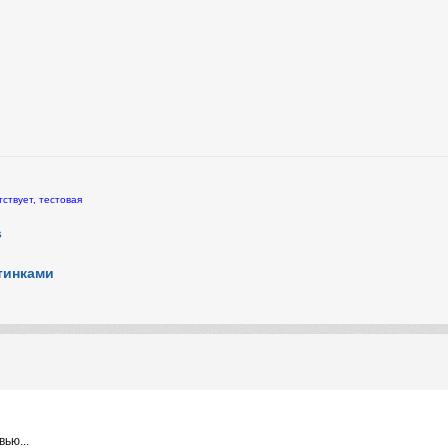
ствует, тестовая
s
тинками
ью...