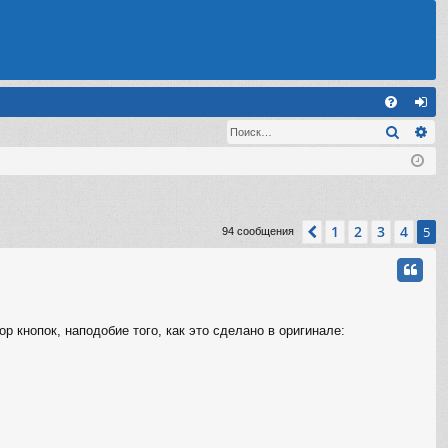
С
Поиск
Ра
FA
хо
Q
д
1
2
3
4
Пред.
5
94 сообщения
 кнопок, наподобие того, как это сделано в оригинале: