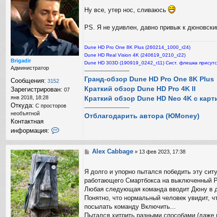
о
Ну все, утер нос, сливаюсь
б
щ
е
PS. Я не удивлен, давно привык к дюновским
н
и
е
Dune HD Pro One 8K Plus (260214_1000_r24)
Dune HD Real Vision 4K (240619_0210_r22)
Brigadir
Dune HD 303D (190919_0242_r11) Сист. флешка присутс
Администратор
-------------------------------
Гранд-обзор Dune HD Pro One 8K Plus
Сообщения:
3152
Краткий обзор Dune HD Pro 4K II
Зарегистрирован:
07
Краткий обзор Dune HD Neo 4K с карт
янв 2018, 18:28
Откуда:
С просторов
-------------------------------
необъятной
Отблагодарить автора (ЮMoney)
Контактная
К
информация:
о
н
т
Alex Cabbage
С
»
13 фев 2023, 17:38
а
о
к
о
Я долго и упорно пытался победить эту сит
т
б
н
работающего Смартбокса на выключенный PR
щ
а
е
Любая следующая команда вводит Дюну в дл
я
н
Понятно, что нормальный человек увидит, ч
и
и
посылать команду Включить...
н
е
Пытался хитрить разными способами (даже п
ф