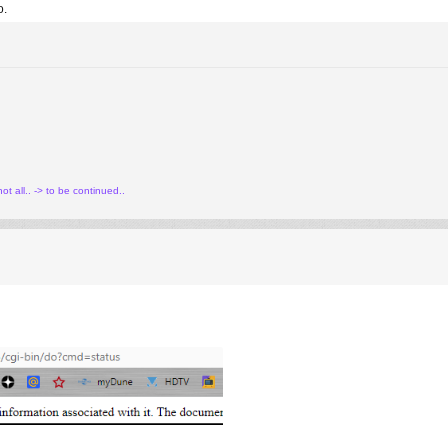
о.
t all.. -> to be continued..