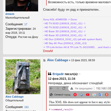
и
Возможность есть, только времени маловат
з
е
о
Спасибо! буду оч рад и признателен..
в
drewm
а
Малообщительный
т
Sony KDL-40W605B -> Dune:
е
- HD TV-303D (190919_0242_r11) - I
Сообщения:
17
л
- HD TV-303D (190919_0242_r11) - II
Зарегистрирован:
24
я
- HD Base 3D (190919_0242_r11) - I
мар 2018, 19:11
B
- HD Base 3D (190919_0242_r11) - II
Откуда:
r
Ростов-на-Дону
- HD Duo (190919_0242_r11) (all with system flash)
i
- HD Sky 4K Plus (200914_1539_r13)
g
-> TP-Link Archer А9 & TP-Link TL-SG1008D.. ..and that's no
a
DrewM
d
i
r
Alex Cabbage
С
»
13 фев 2023, 08:59
о
о
б
Brigadir
писал(а):
↑
щ
12 фев 2023, 11:34
е
н
Неправда, дюна обозначает стендбай:
и
е
Alex Cabbage
Общительный
Сообщения:
161