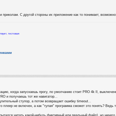
 приколам. С другой стороны их приложение как то понимает, возможно 
твует, тестовая
инками
уацию, когда запускаешь прогу, по умолчанию стоит PRO 4k II, выключе
O и получаешь тот же навигатор...
ительный ступор, а потом возвращает ошибку timeout...
то плеер не включен, а как "тупая" программа сможет это понять? Ведь 
ытался читать какой-нибудь фиктивный или реальный файл), но ничего н