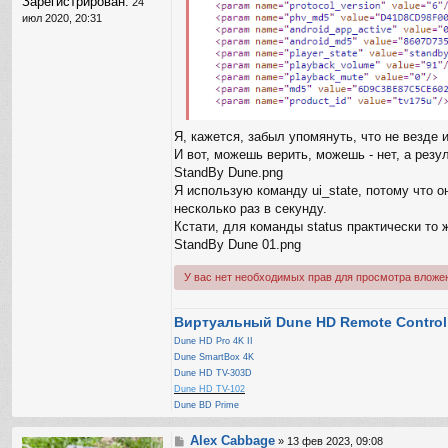
Зарегистрирован:
24
июл 2020, 20:31
Я, кажется, забыл упомянуть, что не везде
И вот, можешь верить, можешь - нет, а резу
StandBy Dune.png
Я использую команду ui_state, потому что 
несколько раз в секунду.
Кстати, для команды status практически то 
StandBy Dune 01.png
У вас нет необходимых прав для просмотра вложе
Виртуальный Dune HD Remote Control
Dune HD Pro 4K II
Dune SmartBox 4K
Dune HD TV-303D
Dune HD TV-102
Dune BD Prime
Alex Cabbage
С
»
13 фев 2023, 09:08