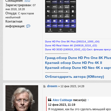
Сообщения:
3152
Зарегистрирован:
07
янв 2018, 18:28
Откуда:
С просторов
необъятной
Контактная
К
информация:
о
н
т
а
Dune HD Pro One 8K Plus (260214_1000_r24)
к
Dune HD Real Vision 4K (240619_0210_r22)
т
Dune HD 303D (190919_0242_r11) Сист. флешка присут
н
-------------------------------
а
Гранд-обзор Dune HD Pro One 8K Plu
я
Краткий обзор Dune HD Pro 4K II
и
н
Краткий обзор Dune HD Neo 4K с кар
ф
-------------------------------
о
Отблагодарить автора (ЮMoney)
р
м
а
drewm
С
»
12 фев 2023, 14:28
ц
о
и
о
я
б
п
Alex Cabbage
писал(а):
↑
щ
о
12 фев 2023, 11:19
е
л
н
Я подумаю, как бы это сделать меньшей кров
ь