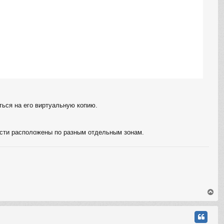
у
ться на его виртуальную копию.
ности расположены по разным отдельным зонам.
В
е
р
н
у