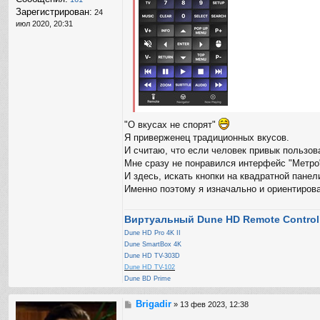
Зарегистрирован:
24
июл 2020, 20:31
"О вкусах не спорят"
Я приверженец традиционных вкусов.
И считаю, что если человек привык пользов
Мне сразу не понравился интерфейс "Метро"
И здесь, искать кнопки на квадратной пане
Именно поэтому я изначально и ориентиров
Виртуальный Dune HD Remote Control
Dune HD Pro 4K II
Dune SmartBox 4K
Dune HD TV-303D
Dune HD TV-102
Dune BD Prime
Brigadir
С
»
13 фев 2023, 12:38
о