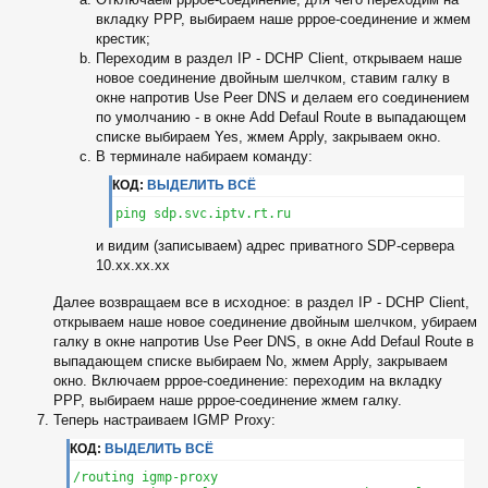
вкладку PPP, выбираем наше pppoe-соединение и жмем
крестик;
Переходим в раздел IP - DCHP Client, открываем наше
новое соединение двойным шелчком, ставим галку в
окне напротив Use Peer DNS и делаем его соединением
по умолчанию - в окне Add Defaul Route в выпадающем
списке выбираем Yes, жмем Apply, закрываем окно.
В терминале набираем команду:
КОД:
ВЫДЕЛИТЬ ВСЁ
ping sdp.svc.iptv.rt.ru
и видим (записываем) адрес приватного SDP-сервера
10.хх.хх.хх
Далее возвращаем все в исходное: в раздел IP - DCHP Client,
открываем наше новое соединение двойным шелчком, убираем
галку в окне напротив Use Peer DNS, в окне Add Defaul Route в
выпадающем списке выбираем No, жмем Apply, закрываем
окно. Включаем pppoe-соединение: переходим на вкладку
PPP, выбираем наше pppoe-соединение жмем галку.
Теперь настраиваем IGMP Proxy:
КОД:
ВЫДЕЛИТЬ ВСЁ
/routing igmp-proxy
