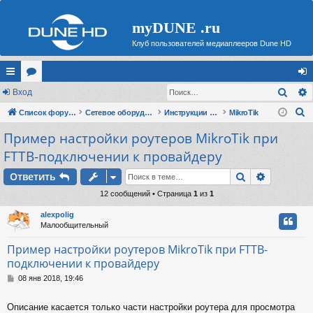
myDUNE .ru
Клуб пользователей медиаплееров Dune HD
Поис
с
Вход
ор
хо
П
ы
Список форумов
ум
Сетевое оборудование
Инструкции по настройке роутеров для работы в приватной IPTV сети
MikroTik
д
о
Пример настройки роутеров MikroTik при
лк
ы
и
FTTB-подключении к провайдеру
и
с
Поиск
Расшире
к
Ответить
12 сообщений • Страница
1
из
1
alexpolig
Малообщительный
Пример настройки роутеров MikroTik при FTTB-
подключении к провайдеру
С
08 янв 2018, 19:46
о
о
Описание касается только части настройки роутера для просмотра
б