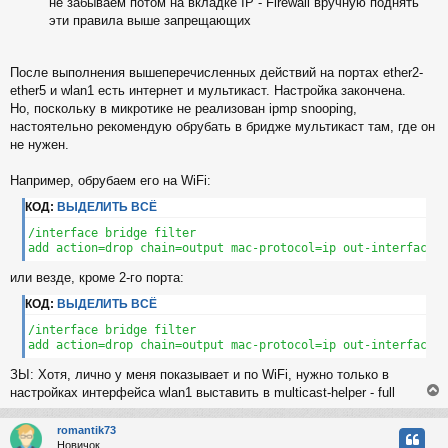
не забываем потом на вкладке IP - Firewall вручную поднять
эти правила выше запрещающих
После выполнения вышеперечисленных действий на портах ether2-
ether5 и wlan1 есть интернет и мультикаст. Настройка закончена.
Но, поскольку в микротике не реализован ipmp snooping,
настоятельно рекомендую обрубать в бридже мультикаст там, где он
не нужен.
Например, обрубаем его на WiFi:
КОД:
ВЫДЕЛИТЬ ВСЁ
/interface bridge filter

add action=drop chain=output mac-protocol=ip out-interface=w
или везде, кроме 2-го порта:
КОД:
ВЫДЕЛИТЬ ВСЁ
/interface bridge filter

add action=drop chain=output mac-protocol=ip out-interface=
ЗЫ: Хотя, лично у меня показывает и по WiFi, нужно только в
настройках интерфейса wlan1 выставить в multicast-helper - full
romantik73
Новичок