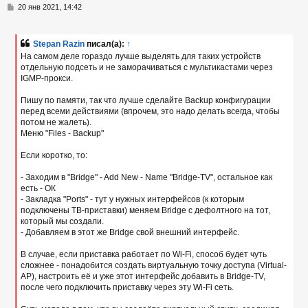
т
С
20 янв 2021, 14:42
ь
о
с
о
б
Stepan Razin
писал(а):
↑
к
щ
На самом деле гораздо лучше выделять для таких устройств
е
отдельную подсеть и не заморачиваться с мультикастами через
н
IGMP-прокси.
и
ч
е
Пишу по памяти, так что лучше сделайте Backup конфигурации
перед всеми действиями (впрочем, это надо делать всегда, чтобы
у
потом не жалеть).
Меню "Files - Backup"
Если коротко, то:
- Заходим в "Bridge" - Add New - Name "Bridge-TV", остальное как
есть - ОК
- Закладка "Ports" - тут у нужных интерфейсов (к которым
подключены ТВ-приставки) меняем Bridge с дефолтного на тот,
который мы создали.
- Добавляем в этот же Bridge свой внешний интерфейс.
В случае, если приставка работает по Wi-Fi, способ будет чуть
сложнее - понадобится создать виртуальную точку доступа (Virtual-
AP), настроить её и уже этот интерфейс добавить в Bridge-TV,
после чего подключить приставку через эту Wi-Fi сеть.