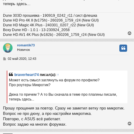
теперь здесь...
Dune 303D прошивка - 190919_0242_r11 / сист.флешка
Dune HD Pro 4K II (tv175h) - 260206_1759_r24 (New GUI)
Dune HD Magic 4K Plus - 240301_0207_r22 (New GUI)
Boxy Dune HD - 1.0.1 - 13-230924_2058
Dune HD AV1 4K Plus (tv182b) - 260206_1759_r24 (New GUI)
romantik73
Новичок
у
т
С
02 май 2020, 12:43
ь
о
с
о
б
braverheart74
писал(а):
↑
к
щ
Может есть смысл заглянуть на форум по профилю?
е
Про роутеры Микротик?
н
и
ч
е
Дюна то причем ? А то Вы сначала в теме про плагины писали,
теперь здесь...
у
Прошу прощения за повтор. Сразу не заметил ветку про микротик.
Вопрос не про дюну, а про настройки микротика.
Повторю, с ASUS всё работает.
Вопрос задаю на многих форумах.