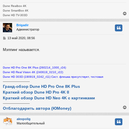
Dune Realbox 4K
Dune SmartBox 4K
Dune HD TV-303D
Brigadir
Администратор
у
т
С
13 май 2020, 08:56
ь
о
с
о
Мэппинг называется.
б
к
щ
е
н
Dune HD Pro One 8K Plus (260214_1000_r24)
и
ч
Dune HD Real Vision 4K (240619_0210_r22)
е
Dune HD 303D (190919_0242_r11) Сист. флешка присутствует, тестовая
-------------------------------
у
Гранд-обзор Dune HD Pro One 8K Plus
Краткий обзор Dune HD Pro 4K II
Краткий обзор Dune HD Neo 4K с картинками
-------------------------------
Отблагодарить автора (ЮMoney)
alexpolig
Малообщительный
у