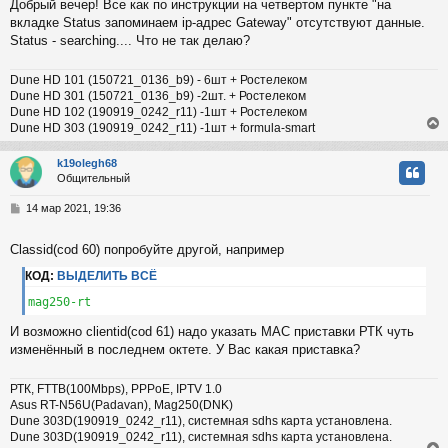
Добрый вечер! Все как по инструкции на четвертом пункте "на
б
вкладке Status запоминаем ip-адрес Gateway" отсутствуют данные.
к
щ
е
Status - searching.... Что не так делаю?
н
и
ч
Dune HD 101 (150721_0136_b9) - 6шт + Ростелеком
е
Dune HD 301 (150721_0136_b9) -2шт. + Ростелеком
Dune HD 102 (190919_0242_r11) -1шт + Ростелеком
у
Dune HD 303 (190919_0242_r11) -1шт + formula-smart
k19olegh68
Общительный
у
т
С
14 мар 2021, 19:36
ь
о
с
о
Classid(cod 60) попробуйте другой, например
б
к
щ
КОД:
ВЫДЕЛИТЬ ВСЁ
е
н
mag250-rt
и
ч
е
И возможно clientid(cod 61) надо указать MAC приставки РТК чуть
изменённый в последнем октете. У Вас какая приставка?
у
РТК, FTTB(100Mbps), PPPoE, IPTV 1.0
Asus RT-N56U(Padavan), Mag250(DNK)
Dune 303D(190919_0242_r11), системная sdhs карта установлена.
Dune 303D(190919_0242_r11), системная sdhs карта установлена.