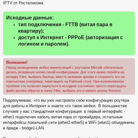
IPTV от Ростелекома.
щ
е
н
и
Исходные данные:
е
тип подключения - FTTB (витая пара в
квартиру);
доступ к Интернет - PPPoE (авторизация с
логином и паролем).
Внимание!
Перед проведением любых манипуляций с роутером Mikrotik обязательно
делать резервную копию своей конфигурации. Для этого нужно перейти на
вкладку Files, выбрать Backup, ввести название архива и сохранить его на
компьютере (например, перетащить на Рабочий стол). При возникновении
проблем это позволит вернуться в исходное состояние: просто перетащить
файл архива обратно в папку Files, выбрать его и нажать кнопку Restore.
Подразумеваю, что вы уже настроили себе конфигурацию роутера
для работы в Интернет и знаете что такое winbox. В большинстве
случаев у вас стандартная конфигурация: в первый интерфейс -
ether1 подключен кабель витая пара от провайдера, остальные
интерфейсы локальной сети (ether2-ether5) и WiFi (wlan1) объединены
в бридж - bridge1-LAN.