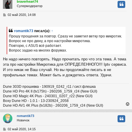
braverheart74
Супермодератор
у
т
С
02 май 2020, 14:08
ь
о
с
о
б
romantik73
писал(а):
↑
к
щ
Прошу прощения за повтор. Сразу не заметил ветку про микротик.
е
Вопрос не про дюну, а про настройки микротика.
н
Повторю, с ASUS всё работает.
и
ч
е
Вопрос задаю на многих форумах.
Не надо ничего повторять. Надо прочитать про что эта тема. А тема
у
эта про настройки Микротика для ОПРЕДЕЛЕННОГО!!! Iptv сервиса.
И это никак не Ваш случай. Но вы продолжайте писать в не
профильных темах. Может быть и дождетесь ответа. Удачи.
Dune 303D прошивка - 190919_0242_r11 / сист.флешка
Dune HD Pro 4K II (tv175h) - 260206_1759_r24 (New GUI)
Dune HD Magic 4K Plus - 240301_0207_r22 (New GUI)
Boxy Dune HD - 1.0.1 - 13-230924_2058
Dune HD AV1 4K Plus (tv182b) - 260206_1759_r24 (New GUI)
romantik73
Новичок
у
т
С
02 май 2020, 14:15