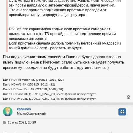
Суть метода в том, что вы создаёте виртуальный свитч, соединяя
эти порты напрямую с интернет-провайдером, минуя роутинг.
Это аналог прямого подключения приставки проводом от
провайдера, минуя маршрутизацию роутера.
PS: Всё это справедливо только если приставка сама умеет
подключаться к сети ТВ-провайдера при подключении прямым
проводом к интернету.
Если приставка сначала должна получить внутренний IP-адрес из
вашей домашней сети - работать не будет.
При подключении таким способом Dune не будет дополнительно
иметь подключение к Интернет, стало быть она не будет получать
программу передач и не будут работать другие плагины. )
Dune HD Pro Vision 4K (250815_1012_r22)
Dune HD AV1 4K (250815_1012_r22)
Dune HD SmartBox 4K (221018_1640_r20)
Dune HD Base 3D (190919_0242_r11) cист. флешка присутствует
Dune HD TV-303D (190919_0242_r11) cист. флешка присутствует
kpoluhin
Малообщительный
у
т
С
13 мар 2021, 23:29
ь
о
с
о