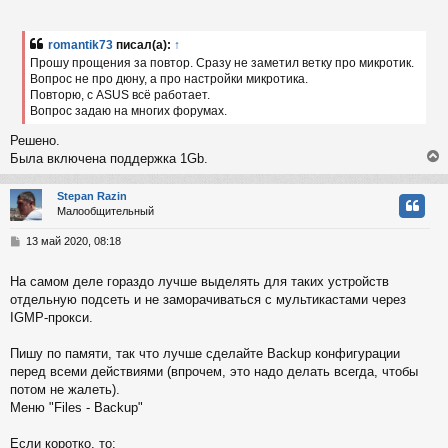
ь
о
с
о
б
romantik73
писал(а):
↑
к
щ
Прошу прощения за повтор. Сразу не заметил ветку про микротик.
е
Вопрос не про дюну, а про настройки микротика.
н
Повторю, с ASUS всё работает.
и
ч
е
Вопрос задаю на многих форумах.
Решено.
у
Была включена поддержка 1Gb.
Stepan Razin
Малообщительный
у
т
С
13 май 2020, 08:18
ь
о
с
о
На самом деле гораздо лучше выделять для таких устройств
б
отдельную подсеть и не заморачиваться с мультикастами через
к
щ
е
IGMP-прокси.
н
и
ч
Пишу по памяти, так что лучше сделайте Backup конфигурации
е
перед всеми действиями (впрочем, это надо делать всегда, чтобы
потом не жалеть).
у
Меню "Files - Backup"
Если коротко, то: