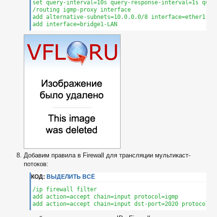
set query-interval=10s query-response-interval=1s quick
/routing igmp-proxy interface

add alternative-subnets=10.0.0.0/8 interface=ether1 ups
add interface=bridge1-LAN
Добавим правила в Firewall для трансляции мультикаст-
потоков:
КОД:
ВЫДЕЛИТЬ ВСЁ
/ip firewall filter

add action=accept chain=input protocol=igmp

add action=accept chain=input dst-port=2020 protocol=u