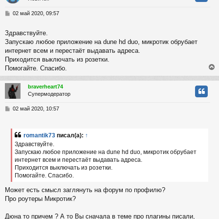
у
т
С
02 май 2020, 09:57
ь
о
с
о
Здравствуйте.
б
Запускаю любое приложение на dune hd duo, микротик обрубает
к
щ
е
интернет всем и перестаёт выдавать адреса.
н
Приходится выключать из розетки.
и
ч
Помогайте. Спасибо.
е
braverheart74
у
Супермодератор
у
т
С
02 май 2020, 10:57
ь
о
с
о
б
romantik73
писал(а):
↑
к
щ
Здравствуйте.
е
Запускаю любое приложение на dune hd duo, микротик обрубает
н
интернет всем и перестаёт выдавать адреса.
и
ч
е
Приходится выключать из розетки.
Помогайте. Спасибо.
у
Может есть смысл заглянуть на форум по профилю?
Про роутеры Микротик?
Дюна то причем ? А то Вы сначала в теме про плагины писали,