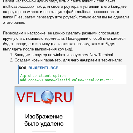
Перед настройкой нужно загрузить с сайта mikrotik.com пакет
multicast-xxxxxxx.npk для своего роутера и установить его (зайдите
на роутер по winbox и перетащите файл multicast-xxxxxxx.npk в
папку Files, затем перезагрузите роутер), только если вы не сделали
этого ранее.
Переходим к настройке, ее можно сделать разными способами:
вручную и с помощью терминала. Последнний способ мне кажется
будет проще, его и опишу (на картинках покажу, как это будет
выглядеть после выполнения команд).
Заходим в роутер по winbox и запускаем New Terminal.
Создаем новый параметр, для чего набираем в терминале:
КОД:
ВЫДЕЛИТЬ ВСЁ
/ip dhcp-client option

add code=60 name=classid value="'sml723x-rt'"