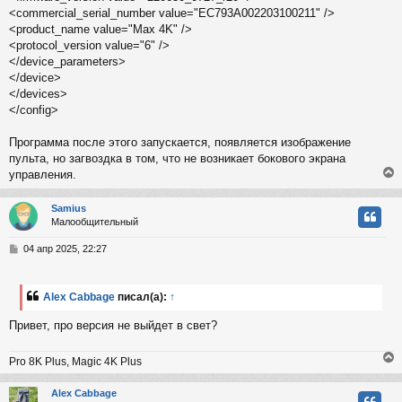
<commercial_serial_number value="EC793A002203100211" />
<product_name value="Max 4K" />
<protocol_version value="6" />
</device_parameters>
</device>
</devices>
</config>
Программа после этого запускается, появляется изображение
пульта, но загвоздка в том, что не возникает бокового экрана
управления.
Samius
Малообщительный
у
т
С
04 апр 2025, 22:27
ь
о
с
о
б
Alex Cabbage
писал(а):
↑
к
щ
е
Привет, про версия не выйдет в свет?
н
и
ч
е
Pro 8K Plus, Magic 4K Plus
у
Alex Cabbage