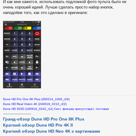
И как мне кажется, использовать подложкой фото пульта было не
б
очень хорошей идеей. Лучше сделать просто набор кнопок,
щ
е
наподобие того, как это сделано в оригинале:
н
и
е
Dune HD Pro One 8K Plus (260214_1000_r24)
Dune HD Real Vision 4K (240619_0210_r22)
Dune HD 303D (190919_0242_r11) Сист. флешка присутствует, тестовая
-------------------------------
Гранд-обзор Dune HD Pro One 8K Plus
Краткий обзор Dune HD Pro 4K II
Краткий обзор Dune HD Neo 4K с картинками