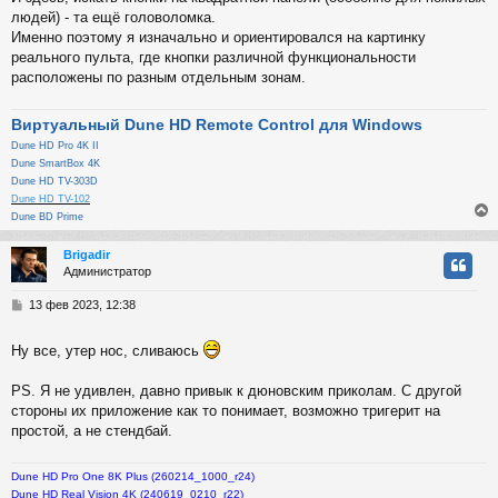
людей) - та ещё головоломка.
Именно поэтому я изначально и ориентировался на картинку
реального пульта, где кнопки различной функциональности
расположены по разным отдельным зонам.
Виртуальный Dune HD Remote Control для Windows
Dune HD Pro 4K II
Dune SmartBox 4K
Dune HD TV-303D
Dune HD TV-102
Dune BD Prime
Brigadir
Администратор
у
т
С
13 фев 2023, 12:38
ь
о
с
о
Ну все, утер нос, сливаюсь
б
к
щ
е
PS. Я не удивлен, давно привык к дюновским приколам. С другой
н
стороны их приложение как то понимает, возможно тригерит на
и
ч
простой, а не стендбай.
е
у
Dune HD Pro One 8K Plus (260214_1000_r24)
Dune HD Real Vision 4K (240619_0210_r22)