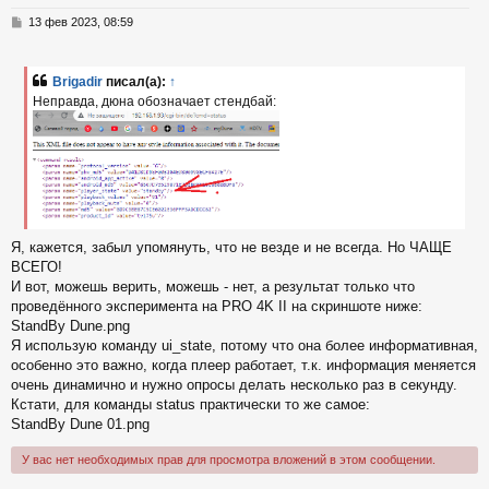
т
С
13 фев 2023, 08:59
ь
о
с
о
б
Brigadir
писал(а):
↑
к
щ
Неправда, дюна обозначает стендбай:
е
н
и
ч
е
у
Я, кажется, забыл упомянуть, что не везде и не всегда. Но ЧАЩЕ
ВСЕГО!
И вот, можешь верить, можешь - нет, а результат только что
проведённого эксперимента на PRO 4K II на скриншоте ниже:
StandBy Dune.png
Я использую команду ui_state, потому что она более информативная,
особенно это важно, когда плеер работает, т.к. информация меняется
очень динамично и нужно опросы делать несколько раз в секунду.
Кстати, для команды status практически то же самое:
StandBy Dune 01.png
У вас нет необходимых прав для просмотра вложений в этом сообщении.