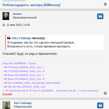
-------------------------------
Отблагодарить автора (ЮMoney)
drewm
Малообщительный
у
т
С
12 фев 2023, 14:28
ь
о
с
о
б
Alex Cabbage
писал(а):
↑
к
щ
Я подумаю, как бы это сделать меньшей кровью...
е
Возможность есть, только времени маловато.
н
и
ч
Спасибо! буду оч рад и признателен..
е
у
Sony KDL-40W605B -> Dune:
- HD TV-303D (190919_0242_r11) - I
- HD TV-303D (190919_0242_r11) - II
- HD Base 3D (190919_0242_r11) - I
- HD Base 3D (190919_0242_r11) - II
- HD Duo (190919_0242_r11) (all with system flash)
- HD Sky 4K Plus (200914_1539_r13)
-> TP-Link Archer А9 & TP-Link TL-SG1008D.. ..and that's not all.. -> to be continued..
DrewM
Alex Cabbage
Общительный
у