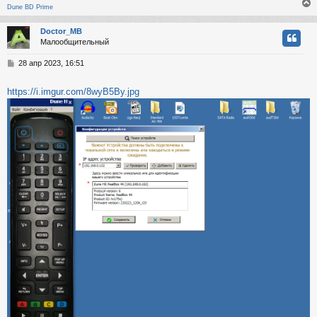
Dune BD Prime
Doctor_MB
Малообщительный
у
т
С
28 апр 2023, 16:51
ь
о
с
о
https://i.imgur.com/8wyB5By.jpg
б
к
щ
е
н
и
ч
е
у