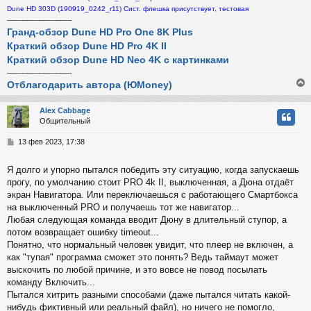
Dune HD 303D (190919_0242_r11) Сист. флешка присутствует, тестовая
-------------------------------
Гранд-обзор Dune HD Pro One 8K Plus
Краткий обзор Dune HD Pro 4K II
Краткий обзор Dune HD Neo 4K с картинками
-------------------------------
Отблагодарить автора (ЮMoney)
Alex Cabbage
Общительный
у
т
С
13 фев 2023, 17:38
ь
о
с
о
Я долго и упорно пытался победить эту ситуацию, когда запускаешь
б
прогу, по умолчанию стоит PRO 4k II, выключенная, а Дюна отдаёт
к
щ
е
экран Навигатора. Или переключаешься с работающего Смартбокса
н
на выключенный PRO и получаешь тот же навигатор...
и
ч
Любая следующая команда вводит Дюну в длительный ступор, а
е
потом возвращает ошибку timeout...
Понятно, что нормальный человек увидит, что плеер не включен, а
у
как "тупая" программа сможет это понять? Ведь таймаут может
выскочить по любой причине, и это вовсе не повод посылать
команду Включить...
Пытался хитрить разными способами (даже пытался читать какой-
нибудь фиктивный или реальный файл), но ничего не помогло,