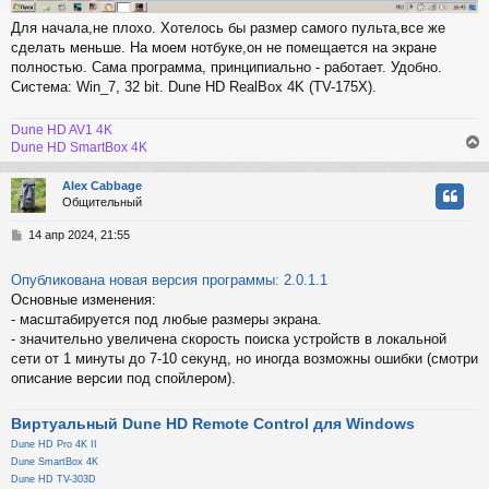
Для начала,не плохо. Хотелось бы размер самого пульта,все же
сделать меньше. На моем нотбуке,он не помещается на экране
полностью. Сама программа, принципиально - работает. Удобно.
Система: Win_7, 32 bit. Dune HD RealBox 4K (TV-175X).
Dune HD AV1 4K
Dune HD SmartBox 4K
Alex Cabbage
Общительный
у
т
С
14 апр 2024, 21:55
ь
о
с
о
Опубликована новая версия программы: 2.0.1.1
б
Основные изменения:
к
щ
е
- масштабируется под любые размеры экрана.
н
- значительно увеличена скорость поиска устройств в локальной
и
ч
сети от 1 минуты до 7-10 секунд, но иногда возможны ошибки (смотри
е
описание версии под спойлером).
у
Виртуальный Dune HD Remote Control для Windows
Dune HD Pro 4K II
Dune SmartBox 4K
Dune HD TV-303D