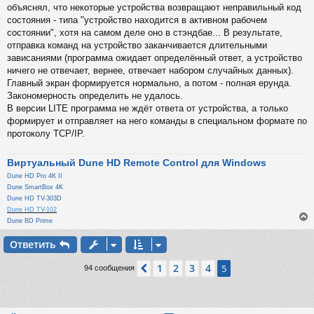
объяснял, что некоторые устройства возвращают неправильный код
состояния - типа "устройство находится в активном рабочем
состоянии", хотя на самом деле оно в стэндбае... В результате,
отправка команд на устройство заканчивается длительными
зависаниями (программа ожидает определённый ответ, а устройство
ничего не отвечает, вернее, отвечает набором случайных данных).
Главный экран формируется нормально, а потом - полная ерунда.
Закономерность определить не удалось.
В версии LITE программа не ждёт ответа от устройства, а только
формирует и отправляет на него команды в специальном формате по
протоколу TCP/IP.
Виртуальный Dune HD Remote Control для Windows
Dune HD Pro 4K II
Dune SmartBox 4K
Dune HD TV-303D
Dune HD TV-102
Dune BD Prime
Ответить
у
1
2
3
4
Пред.
5
94 сообщения
т
ь
с