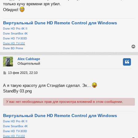
только кучу времени зря убил.
Обидно!
Виртуальный Dune HD Remote Control для Windows
Dune HD Pro 4K II
Dune SmartBox 4K
Dune HD TV-303D
Dune HD TV-102
Dune BD Prime
Alex Cabbage
Общительный
у
т
С
13 фев 2023, 22:10
ь
о
с
о
А я такую красоту для Стэндбая сделал. Эх...
б
к
StandBy 03.png
щ
е
н
У вас нет необходимых прав для просмотра вложений в этом сообщении.
и
ч
е
Виртуальный Dune HD Remote Control для Windows
у
Dune HD Pro 4K II
Dune SmartBox 4K
Dune HD TV-303D
Dune HD TV-102