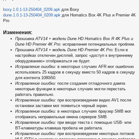
щ
е
boxy.1.0.1-13-250404_0209.apk
для Boxy
н
dune.1.0.1-13-250404_0209.apk
для Homatics Box 4K Plus и Premier 4K
и
Pro
е
Изменения:
Прошивка ATV14 + модели Dune HD Homatics Box R 4K Plus и
Dune HD Premier 4K Pro:
исправления потенциальных проблем.
Прошивка ATV14 + модель Dune HD Premier 4K Pro:
Если в
настройках отключен дисплей, запрос «доступ к внутреннему
оборудованию» отображаться не будет.
Исправление ошибки:
в некоторых случаях AFR мог ошибочно
использовать 25 кадров в секунду вместо 50 кадров в секунду
для контента 1080i50.
Исправление ошибки:
после создания отладочного дампа
некоторые функции в некоторых случаях могли перестать
работать правильно.
Исправление ошибки:
при воспроизведении видео AV1 после
остановки заставки мог появиться черный экран.
Исправление ошибки:
в некоторых случаях браузер SMB мог
отображать неправильные имена серверов SMB.
Исправление ошибки:
при вводе текста с помощью USB- или
BT-клавиатуры клавиша пробела не работала.
Исправление ошибки:
при воспроизведении некоторых потоков