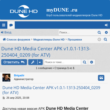
myDUNE .ru
Клуб пользователей медиаплееров Dune HD
Поис
с
Вход
ор
хо
П
ы
Список форумов
ум
Медиаплееры Dune HD
Прошивки
д
о
Dune HD Media Center APK v1.0.1-1313-
лк
ы
и
250404_0209 (for ATV)
и
с
Поиск
Расшире
к
Ответить
1 сообщение • Страница
1
из
1
Brigadir
Администратор
Dune HD Media Center APK v1.0.1-1313-250404_0209
(for ATV)
С
26 апр 2025, 20:08
о
о
Dune HD Media Center
Доступна новая версия APK
б