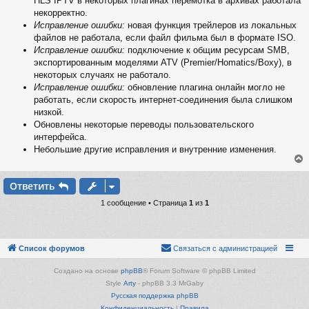
HLS IPTV в некоторых плагинах перемотка в архивах работала
некорректно.
Исправление ошибки:
новая функция трейлеров из локальных
файлов не работала, если файл фильма был в формате ISO.
Исправление ошибки:
подключение к общим ресурсам SMB,
экспортированным моделями ATV (Premier/Homatics/Boxy), в
некоторых случаях не работало.
Исправление ошибки:
обновление плагина онлайн могло не
работать, если скорость интернет-соединения была слишком
низкой.
Обновлены некоторые переводы пользовательского
интерфейса.
Небольшие другие исправления и внутренние изменения.
Ответить
у
1 сообщение • Страница
1
из
1
т
ь
с
Список форумов
Связаться с администрацией
к
Создано на основе
phpBB
® Forum Software © phpBB Limited
Style
Arty
- phpBB 3.3 MrGaby
ч
Русская поддержка phpBB
Конфиденциальность
|
Правила