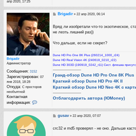
апр 2020, 17:25
Brigadir
С
»
22 апр 2020, 06:14
о
о
Вряд ли изобретали что-то экзотическое, ст
б
не лезть лишний раз))
щ
е
н
Что дальше, если не секрет?
и
е
Dune HD Pro One 8K Plus (260214_1000_r24)
Brigadir
Dune HD Real Vision 4K (240619_0210_r22)
Администратор
Dune HD 303D (190919_0242_r11) Сист. флешка присутс
-------------------------------
Сообщения:
3152
Гранд-обзор Dune HD Pro One 8K Plus
Зарегистрирован:
07
Краткий обзор Dune HD Pro 4K II
янв 2018, 18:28
Откуда:
Краткий обзор Dune HD Neo 4K с карт
С просторов
необъятной
-------------------------------
Контактная
Отблагодарить автора (ЮMoney)
К
информация:
о
н
т
gusav
С
»
22 апр 2020, 07:07
а
о
к
о
crc32 и md5 проверял - не оно. Дальше кас
т
б
н
щ