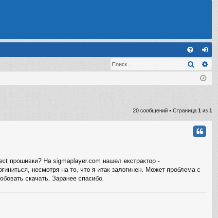
С
Поиск
Ра
FA
хо
Q
д
20 сообщений • Страница
1
из
1
ect прошивки? На sigmaplayer.com нашел екстрактор -
гиниться, несмотря на то, что я итак залогинен. Может проблема с
обовать скачать. Заранее спасибо.