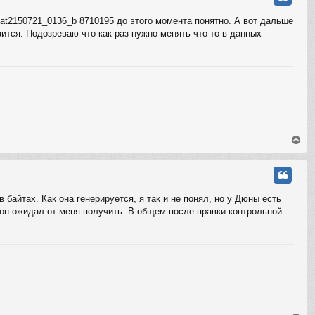
у
т
at2150721_0136_b 8710195 до этого момента понятно. А вот дальше
ь
ится. Подозреваю что как раз нужно менять что то в данных
с
я
к
н
а
ч
а
л
у
В
е
р
н
у
т
айтах. Как она генерируется, я так и не понял, но у Дюны есть
ь
ю он ожидал от меня получить. В общем после правки контрольной
с
я
к
н
а
ч
а
л
у