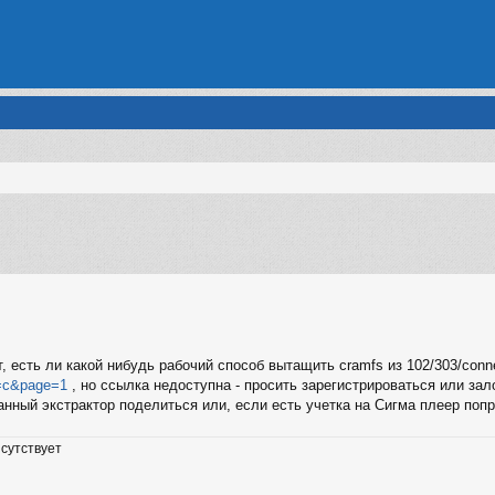
енный поиск
, есть ли какой нибудь рабочий способ вытащить cramfs из 102/303/conn
 t=c&page=1
, но ссылка недоступна - просить зарегистрироваться или зало
данный экстрактор поделиться или, если есть учетка на Сигма плеер попр
сутствует