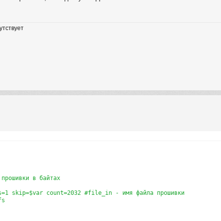
утствует
прошивки в байтах

s=1 skip=$var count=2032 #file_in - имя файла прошивки

s
