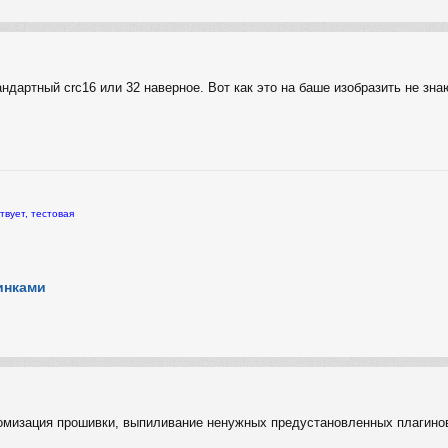
андартный crc16 или 32 наверное. Вот как это на баше изобразить не зна
твует, тестовая
инками
томизация прошивки, выпиливание ненужных предустановленных плагинов 