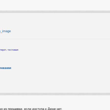
em_image
твует, тестовая
инками
о из прошивки, если доступа к Дюне нет.