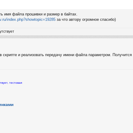
ть имя файла прошивки и размер в байтах.
tv.ru/index.php?showtopic=19285
за что автору огромное спасибо)
утствует
в скрипте и реализовать передачу имени файла параметром. Получится 
твует, тестовая
инками