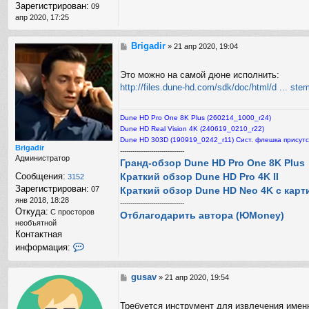
Зарегистрирован:
09
апр 2020, 17:25
Brigadir
С
»
21 апр 2020, 19:04
о
о
Это можно на самой дюне исполнить:
б
http://files.dune-hd.com/sdk/doc/html/d ... st
щ
е
н
Dune HD Pro One 8K Plus (260214_1000_r24)
и
е
Dune HD Real Vision 4K (240619_0210_r22)
Dune HD 303D (190919_0242_r11) Сист. флешка присутс
Brigadir
-------------------------------
Администратор
Гранд-обзор Dune HD Pro One 8K Plus
Краткий обзор Dune HD Pro 4K II
Сообщения:
3152
Зарегистрирован:
Краткий обзор Dune HD Neo 4K с карт
07
янв 2018, 18:28
-------------------------------
Откуда:
С просторов
Отблагодарить автора (ЮMoney)
необъятной
Контактная
К
информация:
о
н
т
gusav
С
»
21 апр 2020, 19:54
а
о
к
о
Требуется инструмент для извлечения именн
т
б