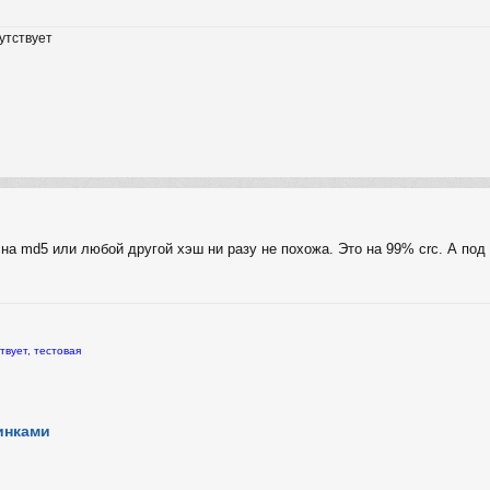
утствует
 на md5 или любой другой хэш ни разу не похожа. Это на 99% crc. А по
твует, тестовая
инками