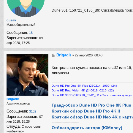
а
е
я
н
Dune 301 (150721_0136_B9) Сист.флешка прис
и
и
н
е
ф
gusav
о
Малообщительный
р
Сообщения:
18
м
Зарегистрирован:
а
09
ц
апр 2020, 17:25
и
я
Brigadir
С
п
»
22 апр 2020, 08:40
о
о
о
л
Контрольная сумма похожа на crc32 или 16,
б
ь
линуксом.
щ
з
е
о
н
в
Dune HD Pro One 8K Plus (260214_1000_r24)
и
а
е
Dune HD Real Vision 4K (240619_0210_r22)
т
е
Dune HD 303D (190919_0242_r11) Сист. флешка присутс
Brigadir
л
-------------------------------
Администратор
я
Гранд-обзор Dune HD Pro One 8K Plus
B
Краткий обзор Dune HD Pro 4K II
Сообщения:
3152
r
Зарегистрирован:
Краткий обзор Dune HD Neo 4K с карт
07
i
янв 2018, 18:28
g
-------------------------------
Откуда:
С просторов
a
Отблагодарить автора (ЮMoney)
d
необъятной