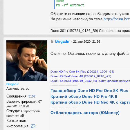
done

d
rm -rf extract
i
r
Обратите внимание на необходимость указа
На решение натолкнула тема
http://forum.hd
Dune 301 (150721_0136_B9) Сист.флешка прис
Brigadir
С
»
21 апр 2020, 21:36
о
о
Отлично. Осталось посчитать длину файла 
б
щ
е
н
Dune HD Pro One 8K Plus (260214_1000_r24)
и
е
Dune HD Real Vision 4K (240619_0210_r22)
Dune HD 303D (190919_0242_r11) Сист. флешка присутс
Brigadir
-------------------------------
Администратор
Гранд-обзор Dune HD Pro One 8K Plus
Краткий обзор Dune HD Pro 4K II
Сообщения:
3152
Зарегистрирован:
Краткий обзор Dune HD Neo 4K с карт
07
янв 2018, 18:28
-------------------------------
Откуда:
С просторов
Отблагодарить автора (ЮMoney)
необъятной
Контактная
К
информация:
о