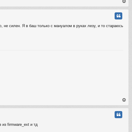
В
е
р
н
у
т
ю, не силен. Я в баш только с мануалом в руках лезу, и то стараюсь
ь
с
я
к
н
а
ч
а
л
у
В
е
р
н
у
т
из firmware_ext и тд
ь