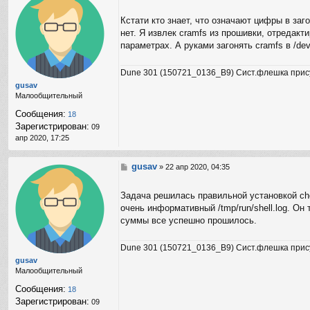
о
B
о
Кстати кто знает, что означают цифры в за
r
б
i
нет. Я извлек cramfs из прошивки, отредак
щ
g
е
параметрах. А руками загонять cramfs в /de
a
н
d
и
Dune 301 (150721_0136_B9) Сист.флешка прис
i
е
r
gusav
Малообщительный
Сообщения:
18
Зарегистрирован:
09
апр 2020, 17:25
gusav
С
»
22 апр 2020, 04:35
о
о
Задача решилась правильной установкой che
б
очень информативный /tmp/run/shell.log. Он
щ
е
суммы все успешно прошилось.
н
и
Dune 301 (150721_0136_B9) Сист.флешка прис
е
gusav
Малообщительный
Сообщения:
18
Зарегистрирован:
09