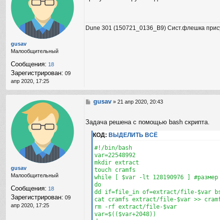
н
щ
а
е
я
н
Dune 301 (150721_0136_B9) Сист.флешка прис
и
и
н
е
ф
gusav
о
Малообщительный
р
Сообщения:
18
м
Зарегистрирован:
а
09
ц
апр 2020, 17:25
и
я
gusav
С
п
»
21 апр 2020, 20:43
о
о
о
л
Задача решена с помощью bash скрипта.
б
ь
щ
з
КОД:
ВЫДЕЛИТЬ ВСЁ
е
о
н
в
#!/bin/bash

и
а
var=22548992

е
т
mkdir extract

gusav
е
touch cramfs

Малообщительный
л
while [ $var -lt 128190976 ] #размер 
я
do

Сообщения:
18
B
dd if=file_in of=extract/file-$var b
Зарегистрирован:
r
09
cat cramfs extract/file-$var >> cramf
i
апр 2020, 17:25
rm -rf extract/file-$var

g
var=$(($var+2048))

a