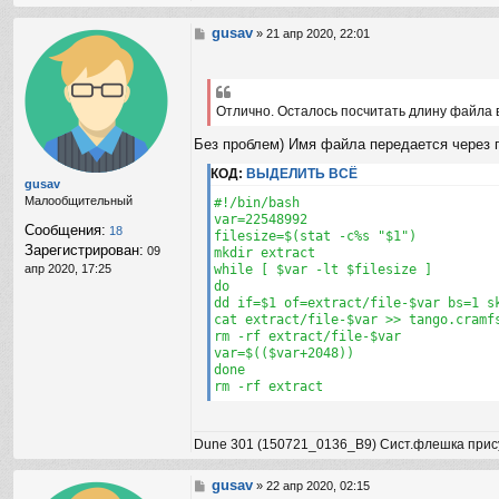
н
т
gusav
С
»
21 апр 2020, 22:01
а
о
к
о
т
б
н
щ
Отлично. Осталось посчитать длину файла 
а
е
я
н
Без проблем) Имя файла передается через пр
и
и
н
е
КОД:
ВЫДЕЛИТЬ ВСЁ
ф
gusav
о
Малообщительный
#!/bin/bash

р
var=22548992

Сообщения:
18
м
filesize=$(stat -c%s "$1")

Зарегистрирован:
а
09
mkdir extract

ц
апр 2020, 17:25
while [ $var -lt $filesize ]

и
do

я
dd if=$1 of=extract/file-$var bs=1 sk
п
cat extract/file-$var >> tango.cramfs
о
rm -rf extract/file-$var

л
var=$(($var+2048))

ь
done

з
rm -rf extract
о
в
а
Dune 301 (150721_0136_B9) Сист.флешка прис
т
е
л
gusav
С
»
22 апр 2020, 02:15
я