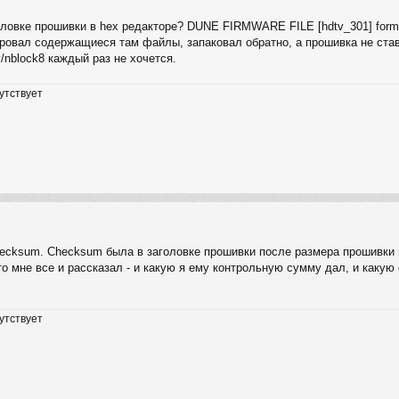
головке прошивки в hex редакторе? DUNE FIRMWARE FILE [hdtv_301] form
тировал содержащиеся там файлы, запаковал обратно, а прошивка не став
v/nblock8 каждый раз не хочется.
утствует
cksum. Checksum была в заголовке прошивки после размера прошивки в б
 то мне все и рассказал - и какую я ему контрольную сумму дал, и каку
утствует