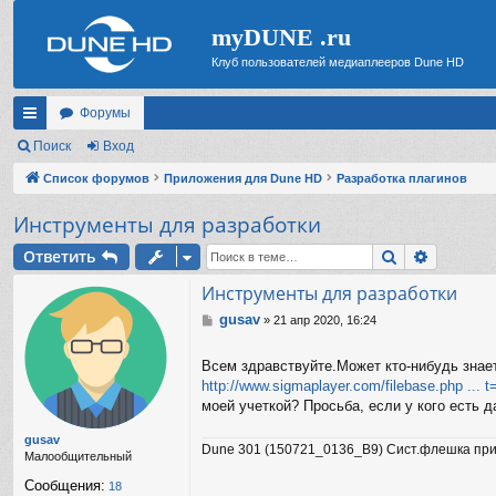
myDUNE .ru
Клуб пользователей медиаплееров Dune HD
Форумы
с
Поиск
Вход
ы
Список форумов
Приложения для Dune HD
Разработка плагинов
лк
Инструменты для разработки
и
Поиск
Расшир
Ответить
Инструменты для разработки
gusav
С
»
21 апр 2020, 16:24
о
о
Всем здравствуйте.Может кто-нибудь знает
б
http://www.sigmaplayer.com/filebase.php ...
щ
е
моей учеткой? Просьба, если у кого есть 
н
и
gusav
Dune 301 (150721_0136_B9) Сист.флешка при
е
Малообщительный
Сообщения:
18