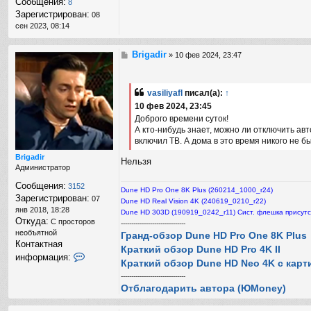
Сообщения:
8
Зарегистрирован:
08
сен 2023, 08:14
Brigadir
С
»
10 фев 2024, 23:47
о
о
б
vasiliyafl
писал(а):
↑
щ
10 фев 2024, 23:45
е
н
Доброго времени суток!
и
А кто-нибудь знает, можно ли отключить ав
е
включил ТВ. А дома в это время никого не был
Brigadir
Нельзя
Администратор
Сообщения:
3152
Dune HD Pro One 8K Plus (260214_1000_r24)
Зарегистрирован:
07
Dune HD Real Vision 4K (240619_0210_r22)
янв 2018, 18:28
Dune HD 303D (190919_0242_r11) Сист. флешка присутс
Откуда:
С просторов
-------------------------------
необъятной
Гранд-обзор Dune HD Pro One 8K Plus
Контактная
Краткий обзор Dune HD Pro 4K II
К
информация:
Краткий обзор Dune HD Neo 4K с карт
о
н
-------------------------------
т
Отблагодарить автора (ЮMoney)
а
к