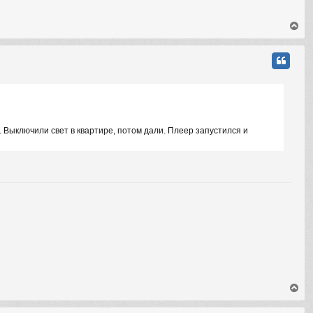
В
е
р
н
у
т
ь
с
я
к
. Выключили свет в квартире, потом дали. Плеер запустился и
н
а
ч
а
л
у
В
е
р