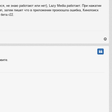
с
ся, не знаю работают или нет), Lazy Media работает. При нажатии
я
ип, затем пишет что в приложении произошла ошибка, Кинопоиск
к
бета r22.
н
а
ч
а
л
у
В
е
р
н
у
т
овите.
ь
с
я
к
н
а
ч
а
л
у