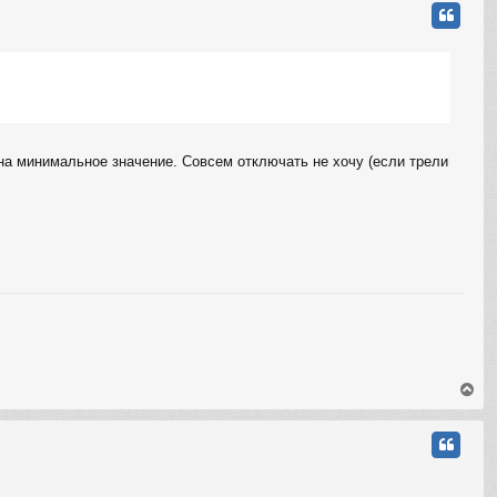
н
у
т
ь
с
я
к
н
а
на минимальное значение. Совсем отключать не хочу (если трели
ч
а
л
у
В
е
р
н
у
т
ь