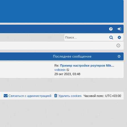
С
Поиск
Ра
FA
хо
Q
д
Последнее сообщение
Re:
Пример настройки роутеров Mik…
П
vollstein
е
29 окт 2023, 03:48
р
е
й
т
и
Связаться с администрацией
Удалить cookies
Часовой пояс:
UTC+03:00
к
п
о
с
л
е
д