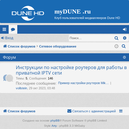
myDUNE .ru
Клуб пользователей медиаплееров Dune HD
Поис
с
Вход
ор
хо
П
ы
Список форумов
ум
Сетевое оборудование
д
о
лк
ы
Форум
и
и
с
Инструкции по настройке роутеров для работы в
приватной IPTV сети
к
Темы
:
5
,
Сообщения
:
146
Последнее сообщение:
Пример настройки роутеров Mik…
vollstein
, 29 окт 2023, 03:48
Список форумов
Связаться с администрацией
Создано на основе
phpBB
® Forum Software © phpBB Limited
Style
Arty
- phpBB 3.3 MrGaby