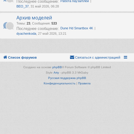
Последнее сообщение:
Работа пауза/плей
ВЕО_37
, 31 май 2026, 06:28
Архив моделей
Темы
:
23
,
Сообщения
:
533
Последнее сообщение:
Dune Hd Smartbox 4K
dyachenkoda
, 27 май 2026, 13:21
Список форумов
Связаться с администрацией
Создано на основе
phpBB
® Forum Software © phpBB Limited
Style
Arty
- phpBB 3.3 MrGaby
Русская поддержка phpBB
Конфиденциальность
|
Правила