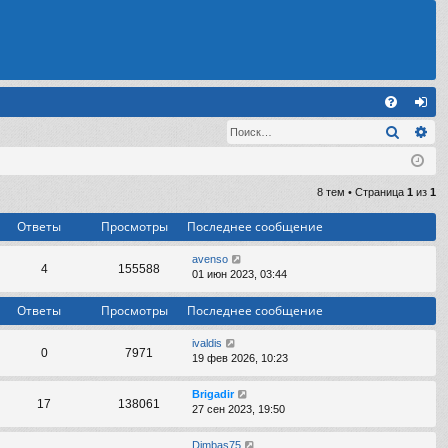
С
Поиск
Ра
FA
хо
Q
д
8 тем • Страница
1
из
1
Ответы
Просмотры
Последнее сообщение
avenso
4
155588
01 июн 2023, 03:44
Ответы
Просмотры
Последнее сообщение
ivaldis
0
7971
19 фев 2026, 10:23
Brigadir
17
138061
27 сен 2023, 19:50
Dimbas75