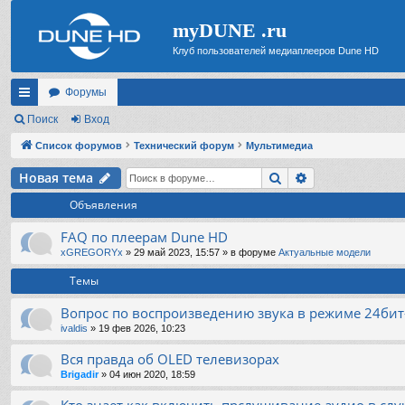
myDUNE .ru
Клуб пользователей медиаплееров Dune HD
Форумы
с
Поиск
Вход
ы
Список форумов
Технический форум
Мультимедиа
лк
Поиск
Расширенный 
Новая тема
и
Объявления
FAQ по плеерам Dune HD
xGREGORYx
»
29 май 2023, 15:57
» в форуме
Актуальные модели
Темы
Вопрос по воспроизведению звука в режиме 24бит
ivaldis
»
19 фев 2026, 10:23
Вся правда об OLED телевизорах
Brigadir
»
04 июн 2020, 18:59
Кто знает как включить прслушивание аудио в слу