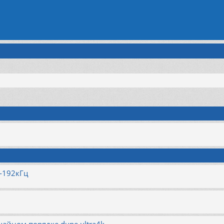
поиск
-192кГц
чайном порядке dune ultra4k