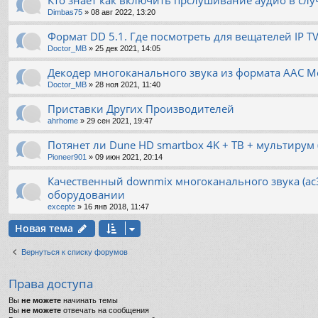
Dimbas75
»
08 авг 2022, 13:20
Формат DD 5.1. Где посмотреть для вещателей IP TV
Doctor_MB
»
25 дек 2021, 14:05
Декодер многоканального звука из формата AAC M
Doctor_MB
»
28 ноя 2021, 11:40
Приставки Других Производителей
ahrhome
»
29 сен 2021, 19:47
Потянет ли Dune HD smartbox 4K + ТВ + мультирум (
Pioneer901
»
09 июн 2021, 20:14
Качественный downmix многоканального звука (ac3
оборудовании
excepte
»
16 янв 2018, 11:47
Новая тема
Вернуться к списку форумов
Права доступа
Вы
не можете
начинать темы
Вы
не можете
отвечать на сообщения