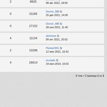
2
8820
08 авг 2022, 18:05
Doctor_MB
0
31166
25 дек 2021, 14:05
Doctor_MB
0
27152
28 ноя 2021, 11:40
ahrhome
4
11134
09 окт 2021, 20:02
Pioneer901
2
10296
12 июн 2021, 16:42
excepte
4
26614
19 июл 2019, 16:03
8 тем • Страница
1
из
1