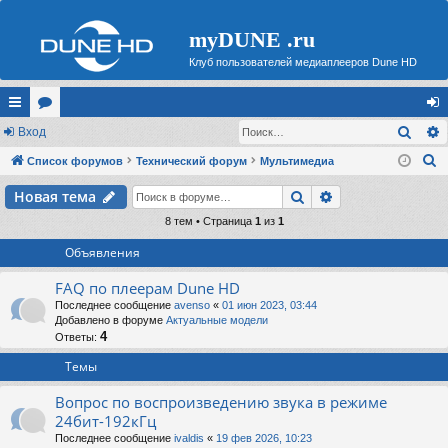
myDUNE .ru
Клуб пользователей медиаплееров Dune HD
Поис
с
Вход
ор
хо
П
ы
Список форумов
ум
Технический форум
Мультимедиа
д
о
лк
ы
Поиск
Расширенный п
Новая тема
и
и
8 тем • Страница
1
из
1
с
к
Объявления
FAQ по плеерам Dune HD
Последнее сообщение
avenso
«
01 июн 2023, 03:44
Добавлено в форуме
Актуальные модели
4
Ответы:
Темы
Вопрос по воспроизведению звука в режиме
24бит-192кГц
Последнее сообщение
ivaldis
«
19 фев 2026, 10:23