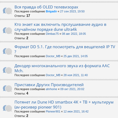
Вся правда об OLED телевизорах
Последнее сообщение
Brigadir
«
27 сен 2023, 19:50
17
Ответы:
Кто знает как включить прслушивание аудио в
случайном порядке dune ultra4k
Последнее сообщение
Dimbas75
«
08 авг 2022, 18:05
2
Ответы:
Формат DD 5.1. Где посмотреть для вещателей IP TV
?
Последнее сообщение
Doctor_MB
«
25 дек 2021, 14:05
Декодер многоканального звука из формата AAC
Mch.
Последнее сообщение
Doctor_MB
«
28 ноя 2021, 11:40
Приставки Других Производителей
Последнее сообщение
ahrhome
«
09 окт 2021, 20:02
4
Ответы:
Потянет ли Dune HD smartbox 4K + ТВ + мультирум
(av-ресивер pioneer 901)
Последнее сообщение
Pioneer901
«
12 июн 2021, 16:42
2
Ответы: