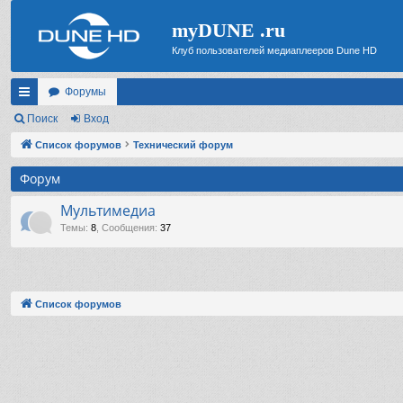
myDUNE .ru
Клуб пользователей медиаплееров Dune HD
Форумы
с
Поиск
Вход
ы
Список форумов
Технический форум
лк
Форум
и
Мультимедиа
Темы
:
8
,
Сообщения
:
37
Список форумов