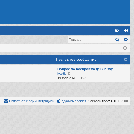
С
Поиск
Ра
FA
хо
Q
д
Последнее сообщение
Вопрос по воспроизведению зву…
П
ivaldis
е
19 фев 2026, 10:23
р
е
й
т
и
Связаться с администрацией
Удалить cookies
Часовой пояс:
UTC+03:00
к
п
о
с
л
е
д