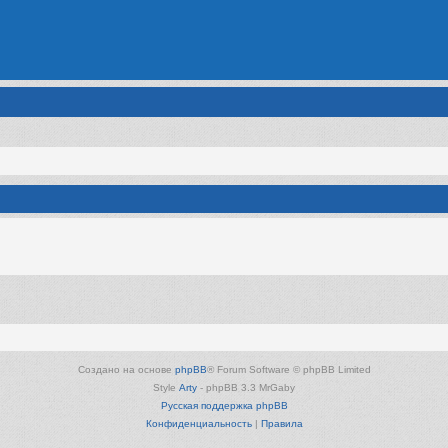
Создано на основе
phpBB
® Forum Software © phpBB Limited
Style
Arty
- phpBB 3.3 MrGaby
Русская поддержка phpBB
Конфиденциальность
|
Правила