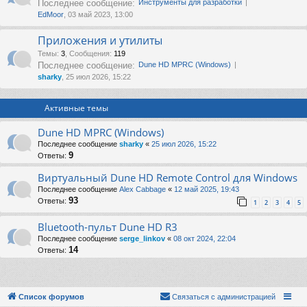
Последнее сообщение:
Инструменты для разработки
EdMoor
, 03 май 2023, 13:00
Приложения и утилиты
Темы
:
3
,
Сообщения
:
119
Последнее сообщение:
Dune HD MPRC (Windows)
sharky
, 25 июл 2026, 15:22
Активные темы
Dune HD MPRC (Windows)
Последнее сообщение
sharky
«
25 июл 2026, 15:22
9
Ответы:
Виртуальный Dune HD Remote Control для Windows
Последнее сообщение
Alex Cabbage
«
12 май 2025, 19:43
93
Ответы:
1
2
3
4
5
Bluetooth-пульт Dune HD R3
Последнее сообщение
serge_linkov
«
08 окт 2024, 22:04
14
Ответы:
Список форумов
Связаться с администрацией