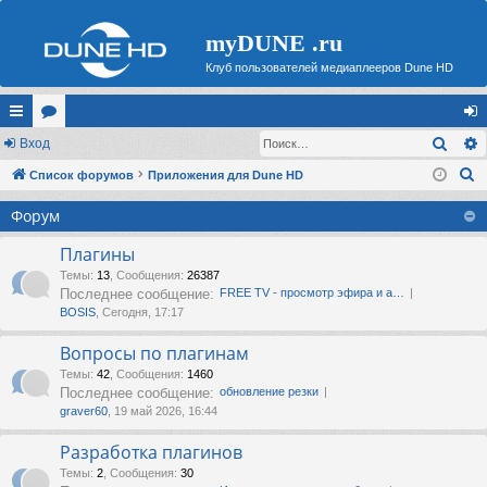
myDUNE .ru
Клуб пользователей медиаплееров Dune HD
Поис
с
Вход
ор
хо
П
ы
Список форумов
ум
Приложения для Dune HD
д
о
лк
ы
Форум
и
и
с
Плагины
к
Темы
:
13
,
Сообщения
:
26387
Последнее сообщение:
FREE TV - просмотр эфира и а…
BOSIS
, Сегодня, 17:17
Вопросы по плагинам
Темы
:
42
,
Сообщения
:
1460
Последнее сообщение:
обновление резки
graver60
, 19 май 2026, 16:44
Разработка плагинов
Темы
:
2
,
Сообщения
:
30