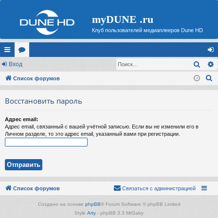
myDUNE .ru
Клуб пользователей медиаплееров Dune HD
Поис
с
Вход
ор
хо
П
ы
Список форумов
ум
д
о
лк
ы
Восстановить пароль
и
и
с
Адрес email:
к
Адрес email, связанный с вашей учётной записью. Если вы не изменили его в
Личном разделе, то это адрес email, указанный вами при регистрации.
Список форумов
Связаться с администрацией
Создано на основе
phpBB
® Forum Software © phpBB Limited
Style
Arty
- phpBB 3.3 MrGaby