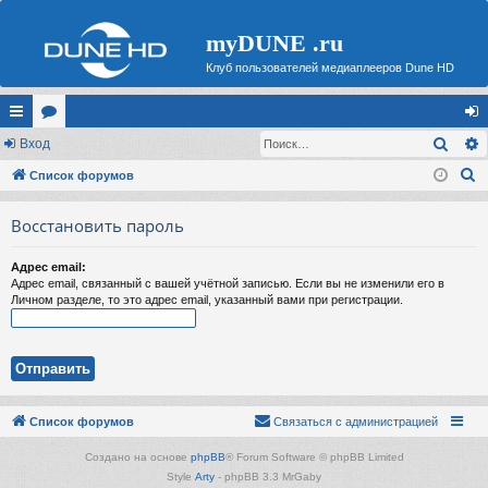
myDUNE .ru
Клуб пользователей медиаплееров Dune HD
Поис
с
Вход
ор
хо
П
ы
Список форумов
ум
д
о
лк
ы
Восстановить пароль
и
и
с
Адрес email:
к
Адрес email, связанный с вашей учётной записью. Если вы не изменили его в
Личном разделе, то это адрес email, указанный вами при регистрации.
Список форумов
Связаться с администрацией
Создано на основе
phpBB
® Forum Software © phpBB Limited
Style
Arty
- phpBB 3.3 MrGaby