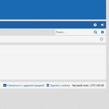
С
Поиск
Ра
FA
хо
Q
д
Связаться с администрацией
Удалить cookies
Часовой пояс:
UTC+03:00