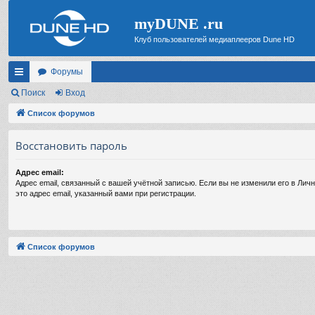
myDUNE .ru
Клуб пользователей медиаплееров Dune HD
Форумы
с
Поиск
Вход
ы
Список форумов
лк
Восстановить пароль
и
Адрес email:
Адрес email, связанный с вашей учётной записью. Если вы не изменили его в Личн
это адрес email, указанный вами при регистрации.
Список форумов