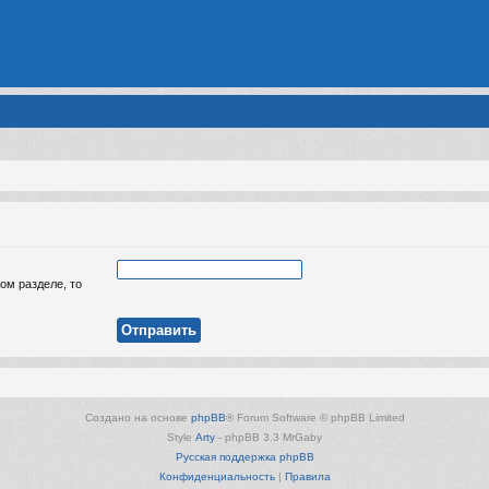
ом разделе, то
Создано на основе
phpBB
® Forum Software © phpBB Limited
Style
Arty
- phpBB 3.3 MrGaby
Русская поддержка phpBB
Конфиденциальность
|
Правила