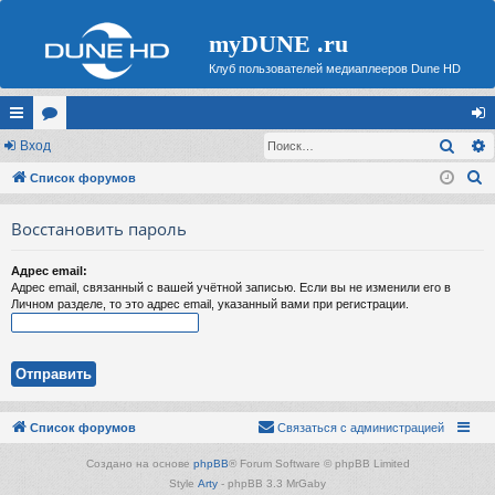
myDUNE .ru
Клуб пользователей медиаплееров Dune HD
Поис
с
Вход
ор
хо
П
ы
Список форумов
ум
д
о
лк
ы
Восстановить пароль
и
и
с
Адрес email:
к
Адрес email, связанный с вашей учётной записью. Если вы не изменили его в
Личном разделе, то это адрес email, указанный вами при регистрации.
Список форумов
Связаться с администрацией
Создано на основе
phpBB
® Forum Software © phpBB Limited
Style
Arty
- phpBB 3.3 MrGaby