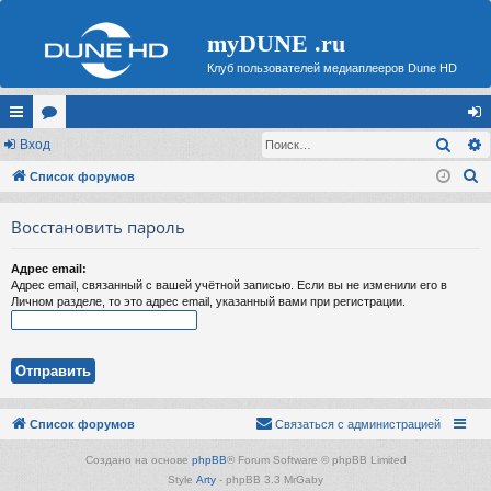
myDUNE .ru
Клуб пользователей медиаплееров Dune HD
Поис
с
Вход
ор
хо
П
ы
Список форумов
ум
д
о
лк
ы
Восстановить пароль
и
и
с
Адрес email:
к
Адрес email, связанный с вашей учётной записью. Если вы не изменили его в
Личном разделе, то это адрес email, указанный вами при регистрации.
Список форумов
Связаться с администрацией
Создано на основе
phpBB
® Forum Software © phpBB Limited
Style
Arty
- phpBB 3.3 MrGaby