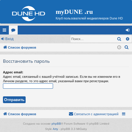
myDUNE .ru
Клуб пользователей медиаплееров Dune HD
Поис
с
Вход
ор
хо
П
ы
Список форумов
ум
д
о
лк
ы
Восстановить пароль
и
и
с
Адрес email:
к
Адрес email, связанный с вашей учётной записью. Если вы не изменили его в
Личном разделе, то это адрес email, указанный вами при регистрации.
Список форумов
Связаться с администрацией
Создано на основе
phpBB
® Forum Software © phpBB Limited
Style
Arty
- phpBB 3.3 MrGaby