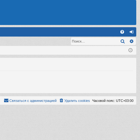
С
Поиск
Ра
FA
хо
Q
д
Связаться с администрацией
Удалить cookies
Часовой пояс:
UTC+03:00