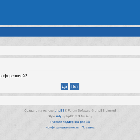
конференцией?
Создано на основе
phpBB
® Forum Software © phpBB Limited
Style
Arty
- phpBB 3.3 MrGaby
Русская поддержка phpBB
Конфиденциальность
|
Правила