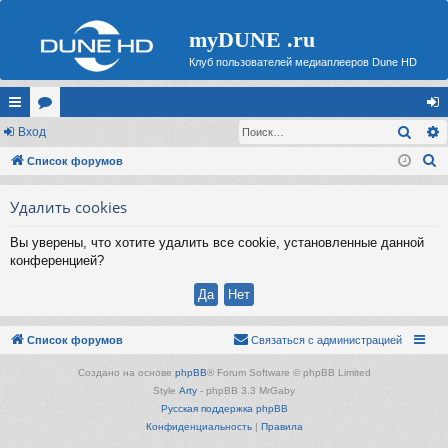
myDUNE .ru
Клуб пользователей медиаплееров Dune HD
Поис
с
Вход
ор
хо
П
ы
Список форумов
ум
д
о
лк
ы
Удалить cookies
и
и
с
Вы уверены, что хотите удалить все cookie, установленные данной
к
конференцией?
Список форумов
Связаться с администрацией
Создано на основе
phpBB
® Forum Software © phpBB Limited
Style
Arty
- phpBB 3.3 MrGaby
Русская поддержка phpBB
Конфиденциальность
|
Правила