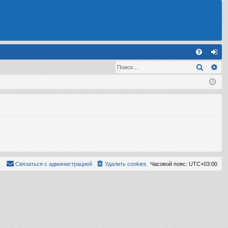
С
Поиск
Ра
FA
хо
Q
д
Связаться с администрацией
Удалить cookies
Часовой пояс:
UTC+03:00