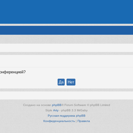
конференцией?
Создано на основе
phpBB
® Forum Software © phpBB Limited
Style
Arty
- phpBB 3.3 MrGaby
Русская поддержка phpBB
Конфиденциальность
|
Правила