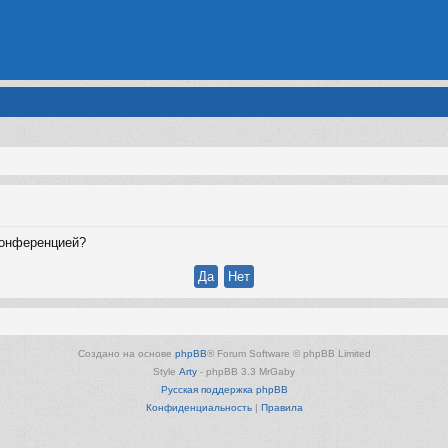
конференцией?
Создано на основе
phpBB
® Forum Software © phpBB Limited
Style
Arty
- phpBB 3.3 MrGaby
Русская поддержка phpBB
Конфиденциальность
|
Правила