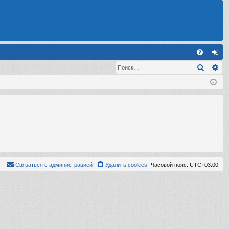
С
Поиск
Ра
FA
хо
Q
д
Связаться с администрацией
Удалить cookies
Часовой пояс:
UTC+03:00