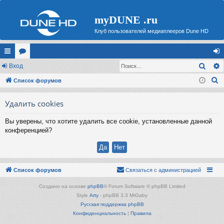
myDUNE .ru
Клуб пользователей медиаплееров Dune HD
Поис
с
Вход
ор
хо
П
ы
Список форумов
ум
д
о
лк
ы
Удалить cookies
и
и
с
Вы уверены, что хотите удалить все cookie, установленные данной
к
конференцией?
Список форумов
Связаться с администрацией
Создано на основе
phpBB
® Forum Software © phpBB Limited
Style
Arty
- phpBB 3.3 MrGaby
Русская поддержка phpBB
Конфиденциальность
|
Правила