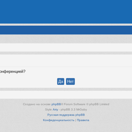
конференцией?
Создано на основе
phpBB
® Forum Software © phpBB Limited
Style
Arty
- phpBB 3.3 MrGaby
Русская поддержка phpBB
Конфиденциальность
|
Правила