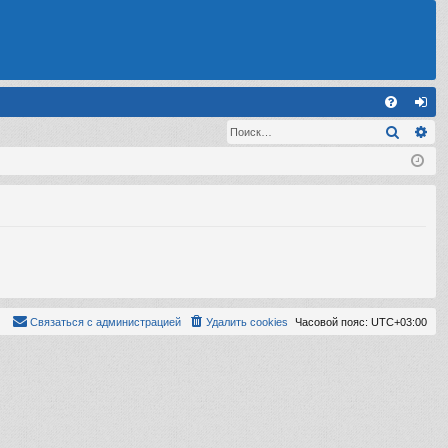
С
Поиск
Ра
FA
хо
Q
д
Связаться с администрацией
Удалить cookies
Часовой пояс:
UTC+03:00