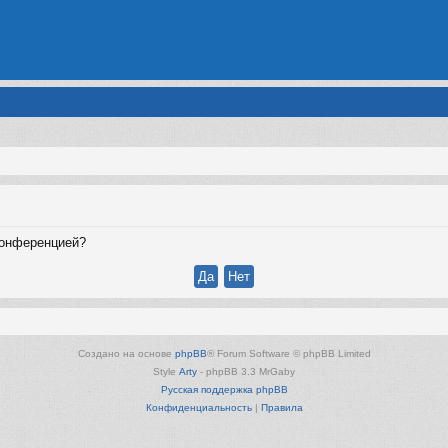
конференцией?
Создано на основе
phpBB
® Forum Software © phpBB Limited
Style
Arty
- phpBB 3.3 MrGaby
Русская поддержка phpBB
Конфиденциальность
|
Правила