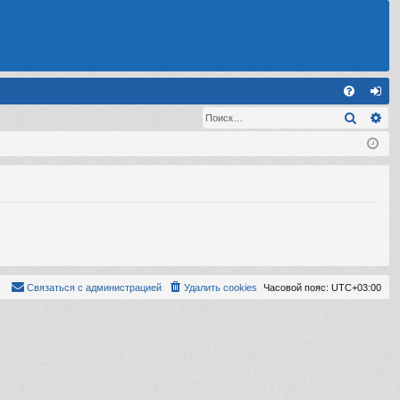
С
Поиск
Ра
FA
хо
Q
д
Связаться с администрацией
Удалить cookies
Часовой пояс:
UTC+03:00