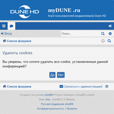
myDUNE .ru
Клуб пользователей медиаплееров Dune HD
Поис
с
Вход
ор
хо
П
ы
Список форумов
ум
д
о
лк
ы
Удалить cookies
и
и
с
Вы уверены, что хотите удалить все cookie, установленные данной
к
конференцией?
Список форумов
Связаться с администрацией
Создано на основе
phpBB
® Forum Software © phpBB Limited
Style
Arty
- phpBB 3.3 MrGaby
Русская поддержка phpBB
Конфиденциальность
|
Правила