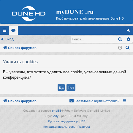
myDUNE .ru
Клуб пользователей медиаплееров Dune HD
Поис
с
Вход
ор
хо
П
ы
Список форумов
ум
д
о
лк
ы
Удалить cookies
и
и
с
Вы уверены, что хотите удалить все cookie, установленные данной
к
конференцией?
Список форумов
Связаться с администрацией
Создано на основе
phpBB
® Forum Software © phpBB Limited
Style
Arty
- phpBB 3.3 MrGaby
Русская поддержка phpBB
Конфиденциальность
|
Правила