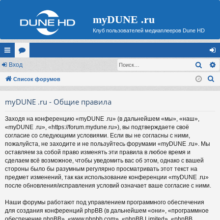
myDUNE .ru
Клуб пользователей медиаплееров Dune HD
Поис
с
Вход
ор
хо
П
ы
Список форумов
ум
д
о
лк
ы
myDUNE .ru - Общие правила
и
и
с
Заходя на конференцию «myDUNE .ru» (в дальнейшем «мы», «наш»,
к
«myDUNE .ru», «https://forum.mydune.ru»), вы подтверждаете своё
согласие со следующими условиями. Если вы не согласны с ними,
пожалуйста, не заходите и не пользуйтесь форумами «myDUNE .ru». Мы
оставляем за собой право изменять эти правила в любое время и
сделаем всё возможное, чтобы уведомить вас об этом, однако с вашей
стороны было бы разумным регулярно просматривать этот текст на
предмет изменений, так как использование конференции «myDUNE .ru»
после обновления/исправления условий означает ваше согласие с ними.
Наши форумы работают под управлением программного обеспечения
для создания конференций phpBB (в дальнейшем «они», «программное
обеспечение phpBB», «www.phpbb.com», «phpBB Limited», «phpBB