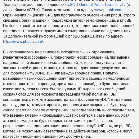
Teams»), выпущенного по лицензии «
GNU General Public License v2
» (в
дальнейшем «GPL»). Скачать его можно по адресу
www.phpbb.com
.
Ограничения лицензии GPL для программного обеспечения phpBB строго
связаны с организацией и поддержкой интернет-конференций, и phpBB
Limited не несёт ответственности за то, что администрация конференций
определяет в качестве допустимого содержания и/или поведения в них.
За дополнительной информацией о phpBB обращайтесь по адресу
https://www.phpbb.com/
.
Вы соглашаетесь не размещать оскорбительных, угрожающих,
клеветнических сообщений, порнографических сообщений, призывов к
национальной розни и прочих сообщений, которые могут нарушить
законы вашей страны, страны, которая предоставляет услуги хостинга
для форумов «myDUNE .ru» или международное право. Попытки
размещения таких сообщений могут привести к вашему немедленному
отключению от конференции, при этом ваш провайдер будет поставлен в
известность, если мы сочтём это нужным. IP-адреса всех сообщений
сохраняются для возможности проведения такой политики. Вы
соглашаетесь с тем, что администраторы форумов «myDUNE .ru» имеют
право удалить, отредактировать, перенести или закрыть любую тему в
любое время по своему усмотрению. Как пользователь вы согласны с тем,
что введённая вами информация будет храниться в базе данных. Хотя
эта информация не будет открыта третьим лицам без вашего
разрешения, ни администрация конференции «myDUNE .ru», ни phpBB
Limited не может быть ответственна за действия хакеров, которые могут
привести к несанкционированному доступу к ней.