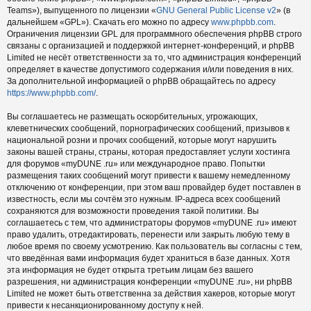
Teams»), выпущенного по лицензии «
GNU General Public License v2
» (в
дальнейшем «GPL»). Скачать его можно по адресу
www.phpbb.com
.
Ограничения лицензии GPL для программного обеспечения phpBB строго
связаны с организацией и поддержкой интернет-конференций, и phpBB
Limited не несёт ответственности за то, что администрация конференций
определяет в качестве допустимого содержания и/или поведения в них.
За дополнительной информацией о phpBB обращайтесь по адресу
https://www.phpbb.com/
.
Вы соглашаетесь не размещать оскорбительных, угрожающих,
клеветнических сообщений, порнографических сообщений, призывов к
национальной розни и прочих сообщений, которые могут нарушить
законы вашей страны, страны, которая предоставляет услуги хостинга
для форумов «myDUNE .ru» или международное право. Попытки
размещения таких сообщений могут привести к вашему немедленному
отключению от конференции, при этом ваш провайдер будет поставлен в
известность, если мы сочтём это нужным. IP-адреса всех сообщений
сохраняются для возможности проведения такой политики. Вы
соглашаетесь с тем, что администраторы форумов «myDUNE .ru» имеют
право удалить, отредактировать, перенести или закрыть любую тему в
любое время по своему усмотрению. Как пользователь вы согласны с тем,
что введённая вами информация будет храниться в базе данных. Хотя
эта информация не будет открыта третьим лицам без вашего
разрешения, ни администрация конференции «myDUNE .ru», ни phpBB
Limited не может быть ответственна за действия хакеров, которые могут
привести к несанкционированному доступу к ней.