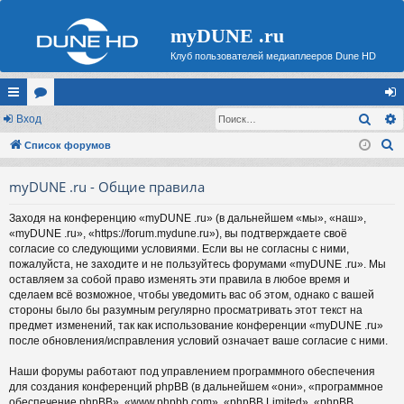
myDUNE .ru
Клуб пользователей медиаплееров Dune HD
Поис
с
Вход
ор
хо
П
ы
Список форумов
ум
д
о
лк
ы
myDUNE .ru - Общие правила
и
и
с
Заходя на конференцию «myDUNE .ru» (в дальнейшем «мы», «наш»,
к
«myDUNE .ru», «https://forum.mydune.ru»), вы подтверждаете своё
согласие со следующими условиями. Если вы не согласны с ними,
пожалуйста, не заходите и не пользуйтесь форумами «myDUNE .ru». Мы
оставляем за собой право изменять эти правила в любое время и
сделаем всё возможное, чтобы уведомить вас об этом, однако с вашей
стороны было бы разумным регулярно просматривать этот текст на
предмет изменений, так как использование конференции «myDUNE .ru»
после обновления/исправления условий означает ваше согласие с ними.
Наши форумы работают под управлением программного обеспечения
для создания конференций phpBB (в дальнейшем «они», «программное
обеспечение phpBB», «www.phpbb.com», «phpBB Limited», «phpBB